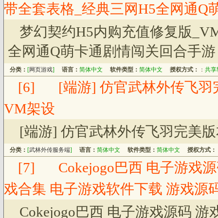
带全套表格_经典三网H5全网通Q
梦幻契约H5内购充值修复版_V
全网通Q萌卡通剧情闯关回合手游
分类：
[
网页游戏
]
语言：
简体中文
软件类型：
简体中文
授权方式：
：
共享
[6]
[端游] 仿官武林外传飞羽
VM架设
[端游] 仿官武林外传飞羽完美版
分类：
[
武林外传服务端
]
语言：
简体中文
软件类型：
简体中文
授权方式：
[7]
Cokejogo巴西 电子游
戏合集 电子游戏软件下载 游戏源
Cokejogo巴西 电子游戏源码