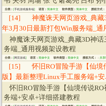
韦 关羽 周瑜 张飞 诸葛亮 吕布 
分类：
[
手机游戏服务端
]
语言：
简体中文
软件类型：
简体中文
授权方式：
[14]
神魔诛天网页游戏_典藏3
年3月30日最新打包Win服务端_
神魔诛天网页游戏_典藏3D神话三
务端_通用视频架设教程
分类：
[
网页游戏
]
语言：
简体中文
软件类型：
简体中文
授权方式：
：
共享
[15]
怀旧RO冒险手游【仙境
版】最新整理Linux手工服务端+
怀旧RO冒险手游【仙境传说RO
务端+安卓+详细搭建教程