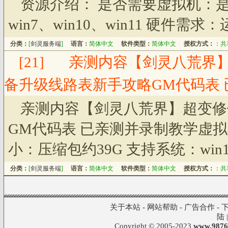
资源介绍： 是否需要虚拟机：是
win7、win10、win11 硬件需
分类：
[
剑灵服务端
]
语言：
简体中文
软件类型：
简体中文
授权方式：
：
共
[21]
亲测内容【剑灵八荒界
备升级线路表新手攻略GM代码表
亲测内容【剑灵八荒界】超变修
GM代码表 已亲测并录制教学虚拟
小：压缩包约39G 支持系统：win1
分类：
[
剑灵服务端
]
语言：
简体中文
软件类型：
简体中文
授权方式：
：
共
关于本站
-
网站帮助
-
广告合作
-
陆
Copyright © 2005-2023
www.9876