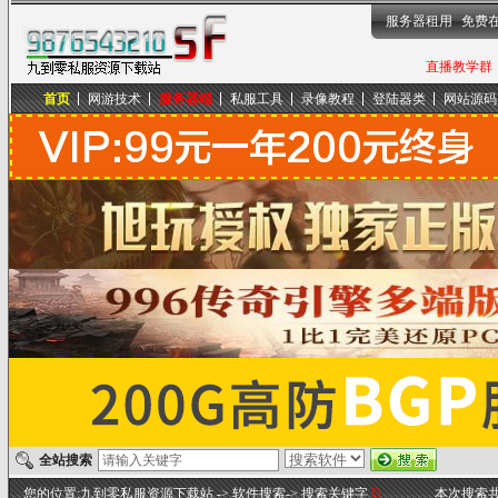
服务器租用
免费
直播教学群，
首页
网游技术
服务器端
私服工具
录像教程
登陆器类
网站源码
九到零私服资源下载站
全站搜索
您的位置:
九到零私服资源下载站
-> 软件搜索-> 搜索关键字
D
本次搜索共