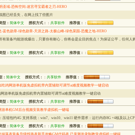
明圣域-恐怖空间-迷宫寻宝霸者之刃-HERO
游戏图已经丢失，在网上找了些图片
类型：
简体中文
授权方式：
：
共享软件
推荐值：
：
龙-蓝色勋章-绿色勋章-天涯之路-太极山峰-绿色菜园-恐魔之地-HERO
，所有装备均能游戏爆出，只要你有耐心，你将会是众目的焦点！为保证公平，任何人
类型：
简体中文
授权方式：
：
共享软件
推荐值：
：
型：
简体中文
授权方式：
：
共享软件
推荐值：
：
吃鸡网游单机版免虚拟机带内置辅助可调节ai难度视频教学一键启动
网游单机版免虚拟机带内置辅助可调节ai难度视频教学一键启动
类型：
简体中文
授权方式：
：
共享软件
推荐值：
：
网游单机GM后台视频安装教学虚拟机一键端
包约4G 支持系统：win7、win10、win11 硬件需求：运行内存8G +4核及以上C
类型：
简体中文
授权方式：
：
共享软件
推荐值：
：
套掉落表装备升级线路表新手攻略GM代码表 已亲测并录制教学虚拟机一键端