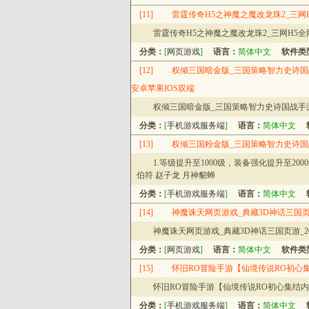
[11]
雷霆传奇H5之神魔之魔改龙珠2_三网H
雷霆传奇H5之神魔之魔改龙珠2_三网H5全
分类：
[
网页游戏
]
语言：
简体中文
软件类
[12]
权倾三国暗金版_三国策略智力史诗国战
安卓苹果IOS双端
权倾三国暗金版_三国策略智力史诗国战手游
分类：
[
手机游戏服务端
]
语言：
简体中文
[13]
权倾三国粉金版_三国策略智力史诗国战
1.等级提升至1000级，装备强化提升至200
伯符 赵子龙 月神貂蝉
分类：
[
手机游戏服务端
]
语言：
简体中文
[14]
神魔诛天网页游戏_典藏3D神话三国页游
神魔诛天网页游戏_典藏3D神话三国页游_20
分类：
[
网页游戏
]
语言：
简体中文
软件类
[15]
怀旧RO冒险手游【仙境传说RO初心集
怀旧RO冒险手游【仙境传说RO初心集结内
分类：
[
手机游戏服务端
]
语言：
简体中文