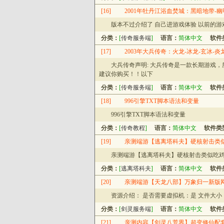
[16]
2001年牡丹江浴血焚城：黑暗地带-幽
版本不过介绍了 自己进游戏体验 以前的
分类：
[
传奇服务端
]
语言：
简体中文
软件
[17]
2003年大兵传奇：火龙-冰龙-玄冰-炎
大兵传奇声明: 大兵传奇是一款长期游戏
建议你购买！！以下
分类：
[
传奇服务端
]
语言：
简体中文
软件
[18]
996引擎TXT脚本语法和变量
996引擎TXT脚本语法和变量
分类：
[
传奇教程
]
语言：
简体中文
软件类
[19]
亲测端游【逃离塔科夫】硬核射击类似
亲测端游【逃离塔科夫】硬核射击类似吃鸡
分类：
[
逃离塔科夫
]
语言：
简体中文
软件
[20]
亲测端游【天龙八部】万象归一新版
资源介绍： 是否需要虚拟机：是 文件大小：压缩
分类：
[
剑灵服务端
]
语言：
简体中文
软件
[21]
亲测内容【剑灵八荒界】超变修仙配