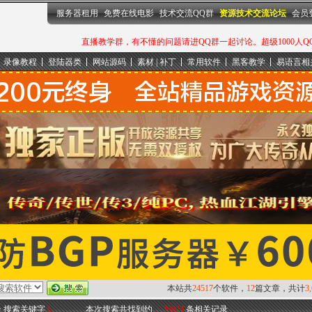
服务器租用
免费在线电影
技术交流QQ群
资源技术交流论坛
会员
直播教学群，有不懂的问题请进QQ群一起讨论。超级1000人QQ群：
录像教程
登陆器类
网站源码
素材 | 补丁
常用软件
黑客教学
易语言相
本站共
24517
个软件，
12
篇文章，共计
3
-> 搜索关键字
L
本次搜索共找到约
20624
条相关记录