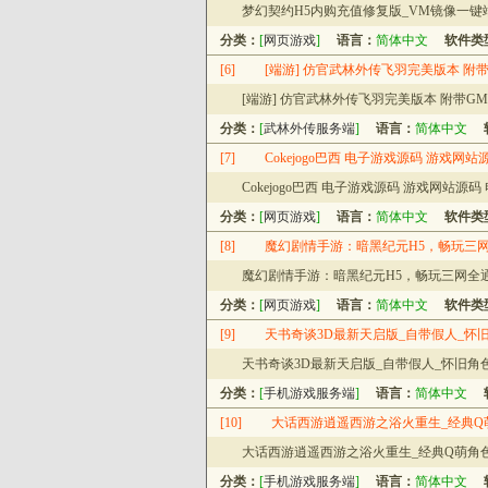
梦幻契约H5内购充值修复版_VM镜像一键
分类：
[
网页游戏
]
语言：
简体中文
软件类
[6]
[端游] 仿官武林外传飞羽完美版本 附带
[端游] 仿官武林外传飞羽完美版本 附带GM
分类：
[
武林外传服务端
]
语言：
简体中文
[7]
Cokejogo巴西 电子游戏源码 游戏
Cokejogo巴西 电子游戏源码 游戏网站
分类：
[
网页游戏
]
语言：
简体中文
软件类
[8]
魔幻剧情手游：暗黑纪元H5，畅玩三网
魔幻剧情手游：暗黑纪元H5，畅玩三网全通
分类：
[
网页游戏
]
语言：
简体中文
软件类
[9]
天书奇谈3D最新天启版_自带假人_怀
天书奇谈3D最新天启版_自带假人_怀旧角
分类：
[
手机游戏服务端
]
语言：
简体中文
[10]
大话西游逍遥西游之浴火重生_经典Q萌
大话西游逍遥西游之浴火重生_经典Q萌角色扮
分类：
[
手机游戏服务端
]
语言：
简体中文