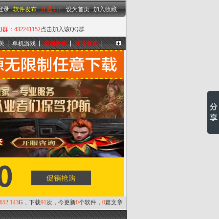
设为首页
|
加入收藏
登录
软件发布
开通VIP
设为首页
加入收藏
432241152
点击加入该QQ群
关
单机游戏
原创教程
商业版本
更多...
,652.143
G，下载
91
次，今更新
0
个软件，
0
篇文章