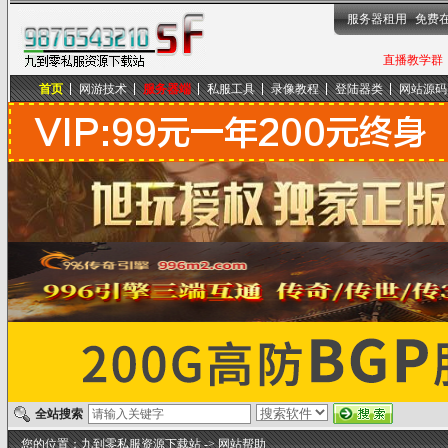
服务器租用
免费
直播教学群，
首页
网游技术
服务器端
私服工具
录像教程
登陆器类
网站源码
九到零私服资源下载站
全站搜索
您的位置：
九到零私服资源下载站
->
网站帮助