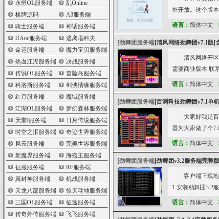
永恒OL服务端
乱Online
外开放。这个版本
棋牌源码
A3服务端
语言：
简体中文
骑士服务端
神话服务端
DAoc服务端
逃离塔科夫
[
劲舞团服务端
]
清风网络劲舞团v7.1版[
命运服务端
魔力宝贝服务端
清风网络开区
热血江湖服务端
决战服务端
需要商业版本 联系Q
传说OL服务端
冒险岛服务端
语言：
简体中文
科洛斯服务端
剑侠情缘服务端
红月服务端
魔域服务端
[
劲舞团服务端
]
百渊科技劲舞团v7.1单
江湖OL服务端
梦幻森林服务端
大家好我是百
天堂I服务端
日月传说服务端
器为大家做了个7
时空之泪服务端
奇迹世界服务端
语言：
简体中文
风云服务端
完美世界服务端
新魔界服务端
海盗王服务端
[
劲舞团服务端
]
劲舞团v3.2服务端完整
征服服务端
RF服务端
客户端下载地址：h
真封神服务端
机战服务端
1.安装劲舞团3.2
天龙八部服务端
惊天动地服务端
三国OL服务端
征途服务端
语言：
简体中文
传奇外传服务端
飞飞服务端