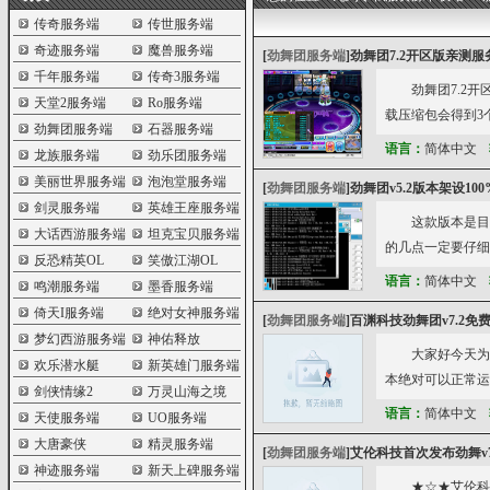
传奇服务端
传世服务端
奇迹服务端
魔兽服务端
[
劲舞团服务端
]
劲舞团7.2开区版亲测
千年服务端
传奇3服务端
劲舞团7.2
天堂2服务端
Ro服务端
载压缩包会得到3
劲舞团服务端
石器服务端
语言：
简体中文
龙族服务端
劲乐团服务端
美丽世界服务端
泡泡堂服务端
[
劲舞团服务端
]
劲舞团v5.2版本架设1
剑灵服务端
英雄王座服务端
这款版本是目
大话西游服务端
坦克宝贝服务端
的几点一定要仔细
反恐精英OL
笑傲江湖OL
语言：
简体中文
鸣潮服务端
墨香服务端
倚天I服务端
绝对女神服务端
[
劲舞团服务端
]
百渊科技劲舞团v7.2免
梦幻西游服务端
神佑释放
大家好今天为
欢乐潜水艇
新英雄门服务端
本绝对可以正常运
剑侠情缘2
万灵山海之境
语言：
简体中文
天使服务端
UO服务端
大唐豪侠
精灵服务端
[
劲舞团服务端
]
艾伦科技首次发布劲舞v
神迹服务端
新天上碑服务端
★☆★艾伦科