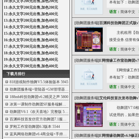
10:永久文字200元出售,加色200元
本有如下：劲舞团7.
11:永久文字200元出售,加色200元
语言：
简体中文
12:永久文字200元出售,加色400元
13:永久文字200元出售,加色400元
[
劲舞团服务端
]
百渊科技劲舞团正式版v7
14:永久文字200元出售,加色400元
主机租用【劲
15:永久文字200元出售,加色400元
接受业务.信誉有
16:永久文字200元出售,加色400元
17:永久文字200元出售,加色400元
语言：
简体中文
18:永久文字200元出售,加色400元
19:永久文字200元出售,加色400元
[
劲舞团服务端
]
E网情缘工作室劲舞团v7
20:永久文字200元出售,加色400元
E网情缘工作
下载月排行
本有如下：劲舞团7.
818游戏制作独舞V5.5体验版本
5945
语言：
简体中文
劲舞团服务端+登陆器+GM管理器401版
5824
188mb科技劲舞团v6.2精灵之声
5800
[
劲舞团服务端
]
艾伦科技首次发布劲舞v7
冰第一课制作劲舞团SF服务端解析+制作自
5737
劲舞团V7.
劲舞团V6.1《欢天喜地》完整版
5720
试使用的，如果您
百渊科技首发仿官方劲舞团7.1服务端全套
5562
语言：
简体中文
罗刚工作室劲舞团6.3版本
5544
蓝风网络劲舞团v6.4商业端+手持+翅膀
5533
[
劲舞团服务端
]
E网情缘劲舞团v6.9修正