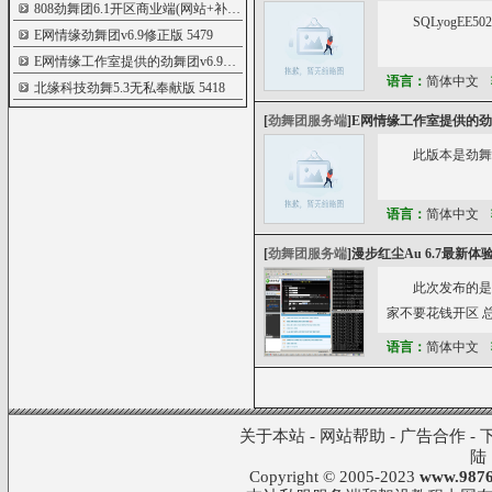
808劲舞团6.1开区商业端(网站+补丁+数据库
5501
SQLyogEE5
E网情缘劲舞团v6.9修正版
5479
E网情缘工作室提供的劲舞团v6.9商业版本
5477
语言：
简体中文
北缘科技劲舞5.3无私奉献版
5418
[
劲舞团服务端
]
E网情缘工作室提供的劲舞
此版本是劲舞
语言：
简体中文
[
劲舞团服务端
]
漫步红尘Au 6.7最新体
此次发布的是
家不要花钱开区 
语言：
简体中文
关于本站
-
网站帮助
-
广告合作
-
陆
Copyright © 2005-2023
www.9876