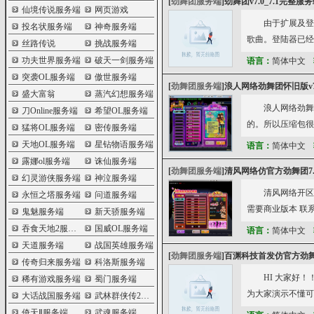
[
劲舞团服务端
]
劲舞团v7.0_7.1完整
仙境传说服务端
网页游戏
由于扩展及登陆
投名状服务端
神奇服务端
歌曲。登陆器已经配置
丝路传说
挑战服务端
功夫世界服务端
破天一剑服务端
语言：
简体中文
突袭OL服务端
傲世服务端
[
劲舞团服务端
]
浪人网络劲舞团怀旧版v7
盛大富翁
蒸汽幻想服务端
浪人网络劲舞
刀Online服务端
希望OL服务端
的。所以压缩包很
猛将OL服务端
密传服务端
天地OL服务端
星钻物语服务端
语言：
简体中文
露娜ol服务端
诛仙服务端
[
劲舞团服务端
]
清风网络仿官方劲舞团7
幻灵游侠服务端
神泣服务端
清风网络开区
永恒之塔服务端
问道服务端
需要商业版本 联系Q
鬼魅服务端
新天骄服务端
吞食天地2服务端
国威OL服务端
语言：
简体中文
天道服务端
战国英雄服务端
[
劲舞团服务端
]
百渊科技首发仿官方劲舞
传奇归来服务端
科洛斯服务端
HI 大家好
稀有游戏服务端
蜀门服务端
为大家演示不懂可
大话战国服务端
武林群侠传2服务端
倚天Ⅱ服务端
武魂服务端