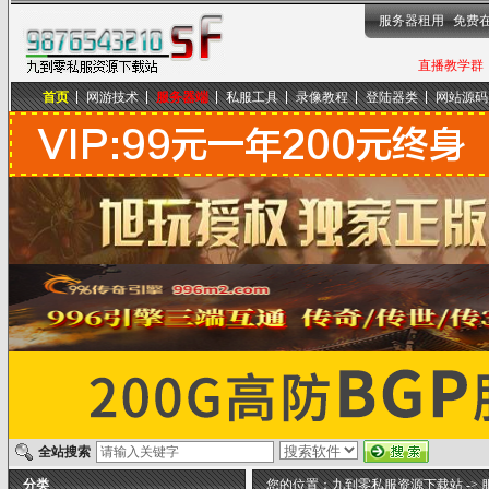
服务器租用
免费
直播教学群，
首页
网游技术
服务器端
私服工具
录像教程
登陆器类
网站源码
九到零私服资源下载站
全站搜索
分类
您的位置：
九到零私服资源下载站
->