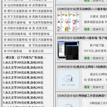
语言：
简体中文
仙侣奇缘服务端
赤壁服务端
[
劲舞团服务端
]
苦瓜劲舞团v3.25服务端
梦幻古龙服务端
梦幻龙族服务端
大家好, 我是苦
天下无双服务端
凤舞天骄服务端
服务端架设必备 HBSQ
星愿OL服务端
乌龙学院服务端
武林外传服务端
真·武侠无双服务端
语言：
简体中文
QQ西游服务端
弹弹堂服务端
[
劲舞团服务端
]
劲舞团1.6服务端+客户
疯狂坦克服务端
霸王大陆服务端
时时彩服务端
手机游戏服务端
客户端下载：htt
MYSQL,操作更简
DNF服务端
更多分类
---请注意：以下内容为广告信息---
语言：
简体中文
1:永久文字200元出售,加色200元
[
劲舞团服务端
]
漫步红尘网络7.0劲舞
2:永久文字200元出售,加色200元
3:永久文字200元出售,加色200元
漫步红尘网络
4:永久文字200元出售,加色200元
站 安装包清单： SQL
5:永久文字200元出售,加色200元
语言：
简体中文
6:永久文字200元出售,加色200元
7:永久文字200元出售,加色200元
[
劲舞团服务端
]
E网情缘工作室劲舞团V7
8:永久文字200元出售,加色200元
9:永久文字200元出售,加色200元
E网情缘工作