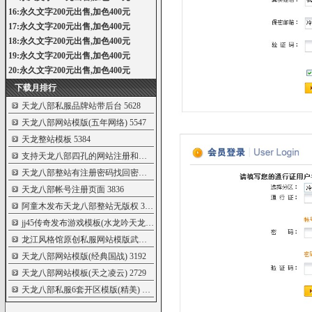
16:永久文字200元出售,加色400元
17:永久文字200元出售,加色400元
18:永久文字200元出售,加色400元
19:永久文字200元出售,加色400元
20:永久文字200元出售,加色400元
下载月排行
天龙八部私服品牌站带后台
5628
天龙八部网站模版(五年网络)
5547
天龙整站模板
5384
支持天龙八部四孔的网站注册和玩家后台
4862
天龙八部整站有注册密码找回密码修改功
4044
天龙八部帐号注册页面
3836
阿童木发布天龙八部整站无版权
3396
jj45传奇发布游戏模板(水龙吟天龙)
3286
龙江风格馆原创私服网站模版武易天龙版
3243
天龙八部网站模版(经典国战)
3192
天龙八部网站模板(天之凌云)
2729
天龙八部私服6套开区模版(精美)
1996