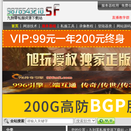
服务器租用
免费
直播教学群，
首页
网游技术
服务器端
私服工具
录像教程
登陆器类
网站源码
九到零私服资源下载站
全站搜索
分类
您的位置：
九到零私服资源下载站
->