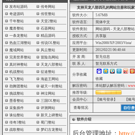
发布站源码
传奇网站
支持天龙八部四孔的网站注册和玩家
奇迹源码
传世整站
软件大小:
5.67MB
千年整站
天堂2整站
软件语言:
简体中文
魔兽整站
石器网站
软件类别:
网站源码 - 天龙八部整站
一条龙整站
精品源码
授权方式:
共享版
热血江湖整站
传说OL整站
应用平台:
Win2000/XP/2003/Vista/
更新时间:
2012/02/21 06:40:44
魔域网站
风云整站
开 发 商:
暂无信息
完美世界整站
冒险岛网站
联 系 人:
暂无联系方式
真封神整站
天龙八部整站
机战整站
征途整站
分享收藏
收藏
飞飞整站
海盗王网站
解压密码:
本站默认解压密码：
www
劲舞团整站
破天一剑整站
推荐等级:
挑战整站
神泣网站
会员中心:
【账号登录】
【账
墨香整站
三国OL整站
查毒情况:
采集插件
评测网站
诛仙整站
新天上碑整站
软件介绍
传奇3整站
蜀门整站
战歌整站
梦幻古龙整站
后台管理地址：
http: