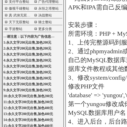
支付平台整站
广告代理整站
APK和IPA需自己反
傲视千雄整站
永恒之塔整站
真·武侠无双整站
决战整站
天下无双整站
骑士整站
安装步骤：
手游整站
更多分类
所需环境：PHP + My
---请注意：以下内容为广告信息---
1、上传完整源码到
1:永久文字200元出售,加色200元
2:永久文字200元出售,加色200元
2、通过phpmyad
3:永久文字200元出售,加色200元
自己的MySQL数据库
4:永久文字200元出售,加色200元
5:永久文字200元出售,加色200元
据库文件教程或其他
6:永久文字200元出售,加色200元
3、修改system/conf
7:永久文字200元出售,加色200元
8:永久文字200元出售,加色200元
修改PHP文件
9:永久文字200元出售,加色200元
'database' => 'yungou'
10:永久文字200元出售,加色200元
11:永久文字200元出售,加色200元
第一个yungou修改
12:永久文字200元出售,加色400元
MySQL数据库用户名，9
13:永久文字200元出售,加色400元
14:永久文字200元出售,加色400元
4、进入后台，后台路径ht
15:永久文字200元出售,加色400元