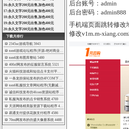
后台账号：admin
16:永久文字200元出售,加色400元
后台密码：admin888
17:永久文字200元出售,加色400元
18:永久文字200元出售,加色400元
19:永久文字200元出售,加色400元
手机端页面跳转修改地址=sys
20:永久文字200元出售,加色400元
修改v1m.m-xiang.c
下载月排行
2345uc游戏导航
5943
tom6游戏论坛程序(开源-绝对商业可检测
5901
tom6发布图库整站
5480
400zf网发布的征服留言系统
5321
火猫科技游戏和短信点卡支付平台程序
5272
一条龙担保站发布的仿4FCOM下载站系统
5134
tom6私服技文章网站程序(无删减版)
4878
诚信科技发布仿4fcom资源站程序
4837
私服淘发布的点卡销售系统
4769
天涯网络精美版资源下载站程序
4654
易通支付提供花旗支付程序
4586
70mi网发布的仿盛大像册系统
4488