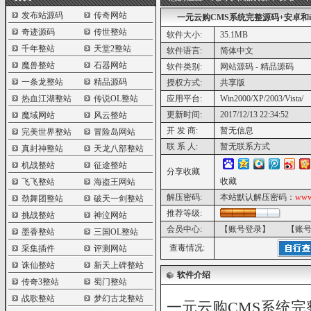
发布站源码
传奇网站
一元云购CMS系统完整源码+安卓和i
奇迹源码
传世整站
软件大小:
35.1MB
千年整站
天堂2整站
软件语言:
简体中文
魔兽整站
石器网站
软件类别:
网站源码 - 精品源码
一条龙整站
精品源码
授权方式:
共享版
热血江湖整站
传说OL整站
应用平台:
Win2000/XP/2003/Vista/
更新时间:
2017/12/13 22:34:52
魔域网站
风云整站
开 发 商:
暂无信息
完美世界整站
冒险岛网站
联 系 人:
暂无联系方式
真封神整站
天龙八部整站
机战整站
征途整站
分享收藏
收藏
飞飞整站
海盗王网站
解压密码:
本站默认解压密码：
www
劲舞团整站
破天一剑整站
推荐等级:
挑战整站
神泣网站
会员中心:
【账号登录】
【账
墨香整站
三国OL整站
查毒情况:
采集插件
评测网站
诛仙整站
新天上碑整站
软件介绍
传奇3整站
蜀门整站
战歌整站
梦幻古龙整站
一元云购CMS系统完