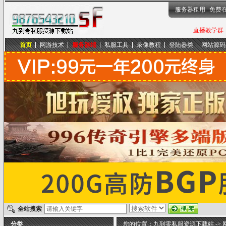
服务器租用
免费
直播教学群，
首页
网游技术
服务器端
私服工具
录像教程
登陆器类
网站源码
九到零私服资源下载站
全站搜索
分类
您的位置：
九到零私服资源下载站
->