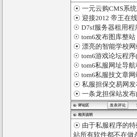
☉
一元云购CMS系统
☉
迎接2012 帝王
☉
D7sf服务器租用程
☉
tom6发布图库整站
☉
漂亮的智能学校网
☉
tom6游戏论坛程序
☉
tom6私服网址导
☉
tom6私服技文章网
☉
私服担保交易网发布
☉
一条龙担保站发布
评论区
相关说明
☉ 由于私服程序的特
站所有软件都不在做