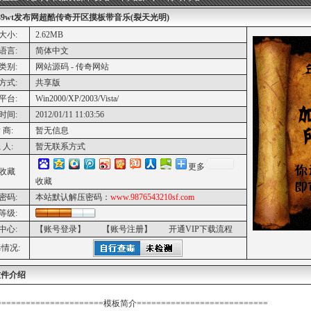
89wt发布网超酷传奇开区摸板带音乐(裂天光明)
大小:
2.62MB
语言:
简体中文
类别:
网站源码 - 传奇网站
方式:
共享版
平台:
Win2000/XP/2003/Vista/
时间:
2012/01/11 11:03:56
 商:
暂无信息
 人:
暂无联系方式
更多
收藏
收藏
密码:
本站默认解压密码：
www.9876543210sf.com
等级:
中心:
【账号登录】
【账号注册】
开通VIP下载流程
情况:
软件介绍
======================模板简介===========================