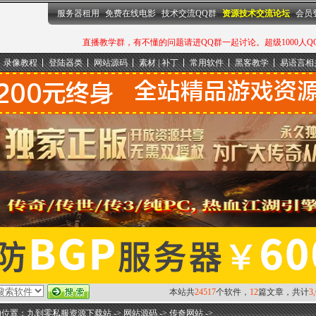
服务器租用
免费在线电影
技术交流QQ群
资源技术交流论坛
会员
直播教学群，有不懂的问题请进QQ群一起讨论。超级1000人QQ群：
录像教程
登陆器类
网站源码
素材 | 补丁
常用软件
黑客教学
易语言相
本站共
24517
个软件，
12
篇文章，共计
3
的位置：
九到零私服资源下载站
->
网站源码
->
传奇网站
->