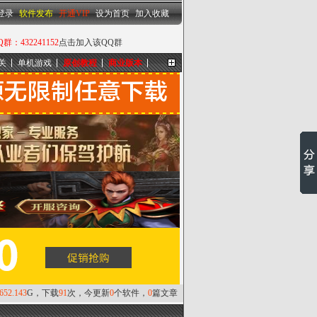
设为首页
|
加入收藏
登录
软件发布
开通VIP
设为首页
加入收藏
432241152
点击加入该QQ群
关
单机游戏
原创教程
商业版本
更多...
,652.143
G，下载
91
次，今更新
0
个软件，
0
篇文章