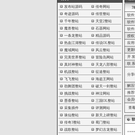
发布站源码
传奇网站
7
奇迹源码
传世整站
软件
千年整站
天堂2整站
软件
魔兽整站
石器网站
软件
一条龙整站
精品源码
授权
热血江湖整站
传说OL整站
应用
更新
魔域网站
风云整站
开 发
完美世界整站
冒险岛网站
联 系
真封神整站
天龙八部整站
机战整站
征途整站
分享
飞飞整站
海盗王网站
解压
劲舞团整站
破天一剑整站
推荐
挑战整站
神泣网站
会员
墨香整站
三国OL整站
查毒
采集插件
评测网站
诛仙整站
新天上碑整站
传奇3整站
蜀门整站
战歌整站
梦幻古龙整站
===