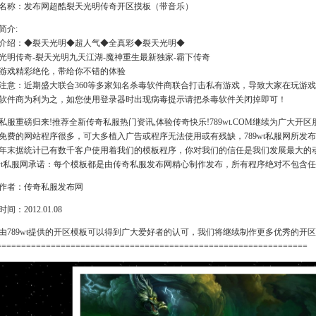
名称：发布网超酷裂天光明传奇开区摸板（带音乐）
简介:
介绍：◆裂天光明◆超人气◆全真彩◆裂天光明◆
光明传奇-裂天光明九天江湖-魔神重生最新独家-霸下传奇
游戏精彩绝伦，带给你不错的体验
注意：近期盛大联合360等多家知名杀毒软件商联合打击私有游戏，导致大家在玩游
软件商为利为之，如您使用登录器时出现病毒提示请把杀毒软件关闭掉即可！
私服重磅归来!推荐全新传奇私服热门资讯,体验传奇快乐!789wt.COM继续为广大
免费的网站程序很多，可大多植入广告或程序无法使用或有残缺，789wt私服网所发布
11年末据统计已有数千客户使用着我们的模板程序，你对我们的信任是我们发展最大的
9wt私服网承诺：每个模板都是由传奇私服发布网精心制作发布，所有程序绝对不包含任
作者：传奇私服发布网
间：2012.01.08
由789wt提供的开区模板可以得到广大爱好者的认可，我们将继续制作更多优秀的开
===============================================================