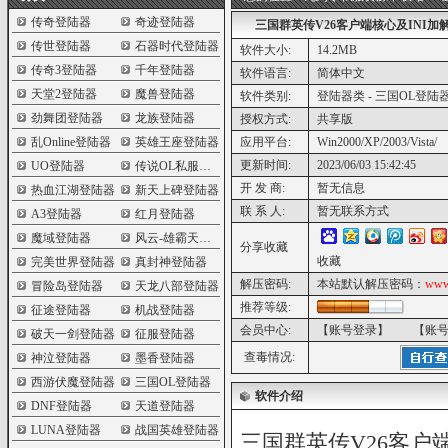
传奇登陆器
奇迹登陆器
三国群英传V26客户端核心及INI加
传世登陆器
石器时代登陆器
软件大小:
14.2MB
传奇3登陆器
千年登陆器
软件语言:
简体中文
天堂2登陆器
魔兽登陆器
软件类别:
登陆器类 - 三国OL登陆
劲舞团登陆器
龙族登陆器
授权方式:
共享版
乱Online登陆器
英雄王座登陆器
应用平台:
Win2000/XP/2003/Vista/
更新时间:
2023/06/03 15:42:45
UO登陆器
传说OL私服登陆器
开 发 商:
暂无信息
热血江湖登陆器
新天上碑登陆器
联 系 人:
暂无联系方式
A3登陆器
红月登陆器
魔域登陆器
风云-雄霸天下登陆器
分享收藏
收藏
完美世界登陆器
真封神登陆器
解压密码:
本站默认解压密码：
www
冒险岛登陆器
天龙八部登陆器
推荐等级:
征途登陆器
机战登陆器
会员中心:
【账号登录】
【账
破天一剑登陆器
征服登陆器
查毒情况:
神泣登陆器
墨香登陆器
西游伏魔登陆器
三国OL登陆器
软件介绍
DNF登陆器
天道登陆器
LUNA登陆器
战国英雄登陆器
三国群英传V26客户