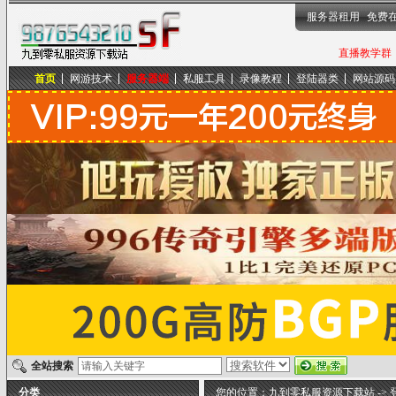
服务器租用
免费
直播教学群，
首页
网游技术
服务器端
私服工具
录像教程
登陆器类
网站源码
九到零私服资源下载站
全站搜索
分类
您的位置：
九到零私服资源下载站
->