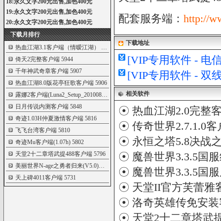
18:永久文字200元出售,加色400元
19:永久文字200元出售,加色400元
配套服务端：
http://
20:永久文字200元出售,加色400元
下载月排行
下载地址
热血江湖3.1客户端（情暧江湖）
6000
[VIP专用软件 - 
倚天2完整客户端
5944
千年神武奇章客户端
5907
[VIP专用软件 - 
热血江湖8.0版花亭狂歌客户端
5906
相关软件
露娜2客户端(Luna2_Setup_20100802)
5905
日月传说内测客户端
5848
☉
热血江湖2.0完整
奇迹1.03H仲夏激情客户端
5816
☉
传奇世界2.7.1.0
飞飞台湾客户端
5810
☉
永恒之塔5.8决战
奇迹Mu客户端(1.07h)
5802
天堂2十二章塔武提488客户端
5796
☉
魔兽世界3.3.5国
美丽世界N-age之勇者归来(V5.0)最新客户端
5780
☉
魔兽世界3.3.5
天上碑4011客户端
5731
☉
天堂II官方芙蕾雅
☉
洛奇英雄传免安装
☉
天堂2十二章塔武提