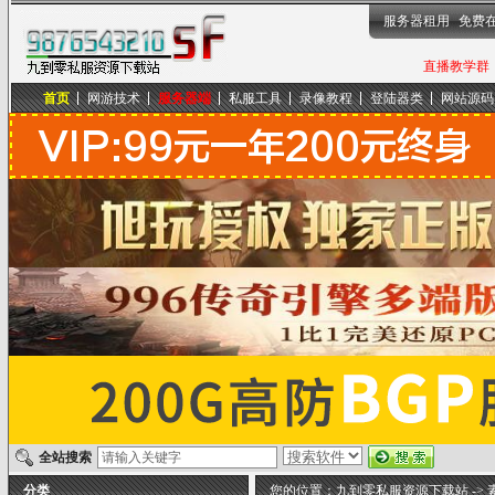
服务器租用
免费
直播教学群，
首页
网游技术
服务器端
私服工具
录像教程
登陆器类
网站源码
九到零私服资源下载站
全站搜索
分类
您的位置：
九到零私服资源下载站
->