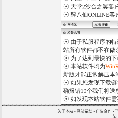
☉
天堂2沙合之翼客户端 Lin
☉
醉八仙ONLINE客
评论区
相关说明
☉ 由于私服程序的特
站所有软件都不在做
☉ 为了达到最快的
☉ 本站软件均为
Win
新版才能正常解压本
☉ 如果您发现下载
确报错10个我们将送您
☉ 如发现本站软件
关于本站
-
网站帮助
-
广告合作
-
陆