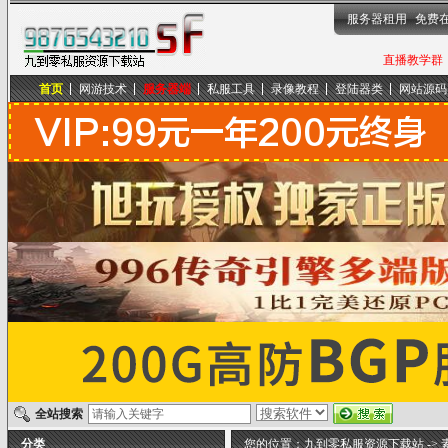
服务器租用
免费
直播教学群，
首页
网游技术
服务器端
私服工具
录像教程
登陆器类
网站源码
九到零私服资源下载站
全站搜索
分类
您的位置：
九到零私服资源下载站
->