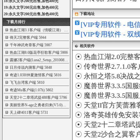
18:永久文字200元出售,加色400元
19:永久文字200元出售,加色400元
下载地址
20:永久文字200元出售,加色400元
下载月排行
[VIP专用软件 - 
热血江湖3.1客户端（情暧江湖）
6000
[VIP专用软件 - 
倚天2完整客户端
5944
千年神武奇章客户端
5907
相关软件
热血江湖8.0版花亭狂歌客户端
5906
☉
热血江湖2.0完整
露娜2客户端(Luna2_Setup_20100802)
5905
☉
传奇世界2.7.1.0
日月传说内测客户端
5848
☉
永恒之塔5.8决战
奇迹1.03H仲夏激情客户端
5816
飞飞台湾客户端
5810
☉
魔兽世界3.3.5国
奇迹Mu客户端(1.07h)
5802
☉
魔兽世界3.3.5
天堂2十二章塔武提488客户端
5796
☉
天堂II官方芙蕾雅
美丽世界N-age之勇者归来(V5.0)最新客户端
5780
天上碑4011客户端
5731
☉
洛奇英雄传免安装
☉
天堂2十二章塔武提
☉
天堂2沙合之翼客户端 Lin