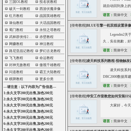
三国OL教程
投名状教程
就自动回到身上的
破天一剑教程
西游伏魔录像
语言：
简体中文
红月教程
战国英雄教程
诛仙教程
大话战国教程
[
传奇教程
]
BLUE引擎一机双线设置录
蜀门教程
永恒之塔教程
Legendm
武林群侠传2教程
赤壁教程
久，实在抱歉，好
网赚教程
神泣教程
语言：
简体中文
路尼亚战记教程
梦幻古龙教程
飞飞教程
命运教程
[
传奇教程
]
凌天科技系列教程-怪物触发
封神无敌教程
傲视千雄教程
凌天科技系列
问道教程
霸王大陆教程
DBC2000数据库建
棋牌教程
更多分类
语言：
简体中文
---请注意：以下内容为广告信息---
1:永久文字200元出售,加色200元
[
传奇教程
]
华安工作室教您如何安装II
2:永久文字200元出售,加色200元
3:永久文字200元出售,加色200元
大家好，今天给
4:永久文字200元出售,加色200元
5:永久文字200元出售,加色200元
语言：
简体中文
6:永久文字200元出售,加色200元
7:永久文字200元出售,加色200元