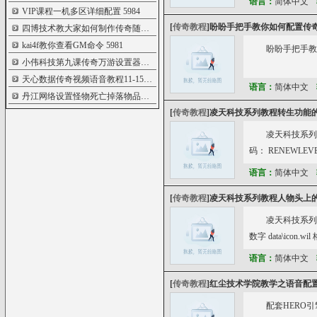
语言：
简体中文
VIP课程一机多区详细配置
5984
[
传奇教程
]
盼盼手把手教你如何配置传奇
四博技术教大家如何制作传奇随机属性神
5984
kai4f教你查看GM命令
5981
盼盼手把手教
小伟科技第九课传奇万游设置器的简单用
5978
天心数据传奇视频语音教程11-15添加游戏
5972
语言：
简体中文
丹江网络设置怪物死亡掉落物品全服提示
5971
[
传奇教程
]
凌天科技系列教程转生功能
凌天科技系列
码： RENEWLEV
语言：
简体中文
[
传奇教程
]
凌天科技系列教程人物头上
凌天科技系列
数字 data\icon.wi
语言：
简体中文
[
传奇教程
]
红尘技术学院教学之语音配置
配套HERO