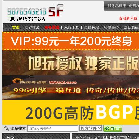
服务器租用
免费
直播教学群，
首页
网游技术
服务器端
私服工具
录像教程
登陆器类
网站源码
九到零私服资源下载站
全站搜索
分类
您的位置：
九到零私服资源下载站
->