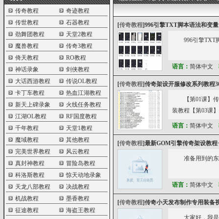
传奇教程
奇迹教程
传世教程
石器教程
[
传奇教程
]
996引擎TXT脚本语法和变量
劲舞团教程
天堂2教程
996引擎TX
魔兽教程
传奇3教程
倚天教程
RO教程
语言：
简体中文
神话录象
剑侠教程
大话西游教程
传说OL教程
[
传奇教程
]
传奇架设开服修改系列教程3
卡丁车教程
热血江湖教程
【第01课】传
新天上碑录象
火线任务教程
装教程【第03课
江湖OL教程
RF国度教程
语言：
简体中文
千年教程
天堂1教程
魔域教程
其他教程
[
传奇教程
]
最新GOM引擎传奇架设教程
完美世界教程
风云教程
准备用到的东西
真封神教程
冒险岛教程
科洛斯教程
惊天动地录象
语言：
简体中文
天龙八部教程
决战教程
机战教程
墨香教程
[
传奇教程
]
传奇小天发布制作专用装备
征途教程
海盗王教程
大家好，我是