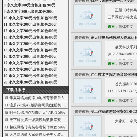
[
传奇教程
]
特种兵讲解充值平台的选用
8:永久文字200元出售,加色200元
正题《特种兵
9:永久文字200元出售,加色200元
三节课程讲得比较
10:永久文字200元出售,加色200元
11:永久文字200元出售,加色200元
语言：
简体中文
12:永久文字200元出售,加色400元
13:永久文字200元出售,加色400元
[
传奇教程
]
凌天科技系列教程人物幸运
14:永久文字200元出售,加色400元
凌天科技系列教程
15:永久文字200元出售,加色400元
@12355break#IFC
16:永久文字200元出售,加色400元
触发人物最佳状态
17:永久文字200元出售,加色400元
语言：
简体中文
18:永久文字200元出售,加色400元
[
传奇教程
]
红尘技术学院之语音如何利
19:永久文字200元出售,加色400元
20:永久文字200元出售,加色400元
首先感谢9876
下载月排行
113.116.13
华夏网络如何添加地图背景音乐
5998
语言：
简体中文
注册yx6第4.7版防御网关[注册机]教程
5995
[
传奇教程
]
安工作室教您如何安装DBC2
阿呈16课泡点功能之元宝泡点
5992
天下科技第一课架设与数据库安装(语音教
5992
大家好，今天
超级网络传奇装备卷制作教程
5992
天意网络教大家做自动分男女装备卷
5987