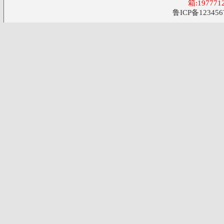
箱:197771
鲁ICP备123456