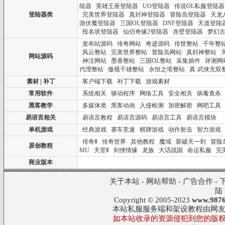
陆器
英雄王座登陆器
UO登陆器
传说OL私服登陆器
登陆器类
完美世界登陆器
真封神登陆器
冒险岛登陆器
天龙
游伏魔登陆器
三国OL登陆器
DNF登陆器
天道登陆
投名状登陆器
仙侣奇缘2登陆器
赤壁登陆器
梦幻
发布站源码
传奇网站
奇迹源码
传世整站
千年整
风云整站
完美世界整站
冒险岛网站
真封神整站
网站源码
神泣网站
墨香整站
三国OL整站
采集插件
评测网
代理整站
傲视千雄整站
永恒之塔整站
真·武侠无双
素材 | 补丁
客户端下载
补丁下载
游戏素材
常用软件
系统相关
驱动程序
网络工具
安全相关
病毒查杀
黑客教学
多媒体类
黑客动画
入侵检测
加密解密
网吧工具
易语言相关
易语言教程
易语言源码
易语言工具
易语言模块
单机游戏
经典游戏
赛车竞速
棋牌游戏
动作射击
智力游戏
传奇Ⅱ
传奇世界
其他教程
魔域
新破天一剑
冒险
原创教程
MU
天堂Ⅱ
剑侠情缘
龙族
大话战国
命运私服
完
商业版本
关于本站
-
网站帮助
-
广告合作
-
陆
Copyright © 2005-2023
www.9876
本站私服服务端和架设教程由网
如本站收录的资源侵犯到您的版权