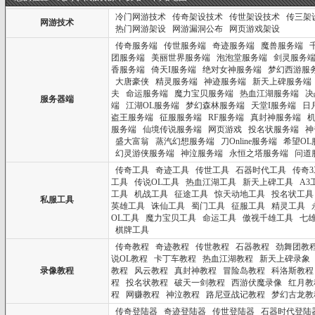
冷门网游技术
传奇架设技术
传世架设技术
传三架
网游技术
热门网游架设
网游漏洞公布
网页游戏架设
传奇服务端
传世服务端
奇迹服务端
魔兽服务端
团服务端
美丽世界服务端
泡泡堂服务端
剑灵服务
香服务端
倚天I服务端
绝对女神服务端
梦幻西游服
大唐豪侠
精灵服务端
神迹服务端
新天上碑服务端
夫
命运服务端
魔力宝贝服务端
热血江湖服务端
决
服务器端
端
江湖OL服务端
梦幻森林服务端
天堂I服务端
日
盗王服务端
征服服务端
RF服务端
真封神服务端
服务端
仙境传说服务端
网页游戏
投名状服务端
神
盛大富翁
蒸汽幻想服务端
刀Online服务端
希望OL
幻灵游侠服务端
神泣服务端
永恒之塔服务端
问道
传奇工具
奇迹工具
传世工具
石器时代工具
传奇3
工具
传说OL工具
热血江湖工具
新天上碑工具
A3
工具
机战工具
征途工具
惊天动地工具
投名状工具
私服工具
英雄工具
诛仙工具
蜀门工具
征服工具
精灵工具
OL工具
魔力宝贝工具
命运工具
傲视千雄工具
七
棋牌工具
传奇教程
奇迹教程
传世教程
石器教程
劲舞团教
说OL教程
卡丁车教程
热血江湖教程
新天上碑录象
录像教程
教程
风云教程
真封神教程
冒险岛教程
科洛斯教程
程
投名状教程
破天一剑教程
西游伏魔录像
红月教
程
网赚教程
神泣教程
路尼亚战记教程
梦幻古龙教
传奇登陆器
奇迹登陆器
传世登陆器
石器时代登陆