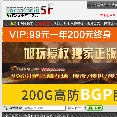
服务器租用
免费
直播教学群，
首页
网游技术
服务器端
私服工具
录像教程
登陆器类
网站源码
九到零私服资源下载站
全站搜索
您的位置：
九到零私服资源下载站
->
网站地图
->