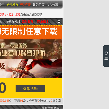
设为首页
|
加入收藏
登录
软件发布
开通VIP
设为首页
加入收藏
432241152
点击加入该QQ群
关
单机游戏
原创教程
商业版本
更多...
,652.143
G，下载
91
次，今更新
0
个软件，
0
篇文章
最新文章更新