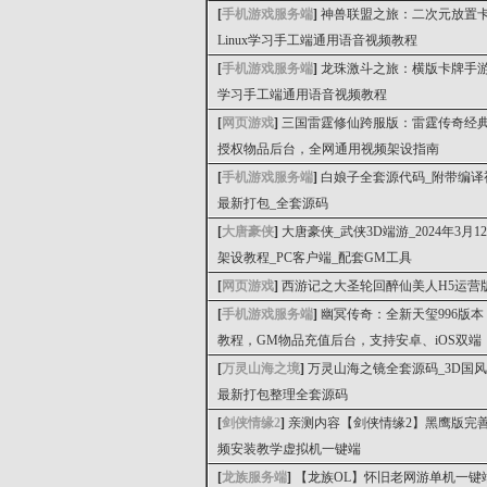
[
手机游戏服务端
]
神兽联盟之旅：二次元放置
Linux学习手工端通用语音视频教程
[
手机游戏服务端
]
龙珠激斗之旅：横版卡牌手游龙
学习手工端通用语音视频教程
[
网页游戏
]
三国雷霆修仙跨服版：雷霆传奇经典H
授权物品后台，全网通用视频架设指南
[
手机游戏服务端
]
白娘子全套源代码_附带编译视
最新打包_全套源码
[
大唐豪侠
]
大唐豪侠_武侠3D端游_2024年3月
架设教程_PC客户端_配套GM工具
[
网页游戏
]
西游记之大圣轮回醉仙美人H5运营
[
手机游戏服务端
]
幽冥传奇：全新天玺996版
教程，GM物品充值后台，支持安卓、iOS双端
[
万灵山海之境
]
万灵山海之镜全套源码_3D国风
最新打包整理全套源码
[
剑侠情缘2
]
亲测内容【剑侠情缘2】黑鹰版完善
频安装教学虚拟机一键端
[
龙族服务端
]
【龙族OL】怀旧老网游单机一键