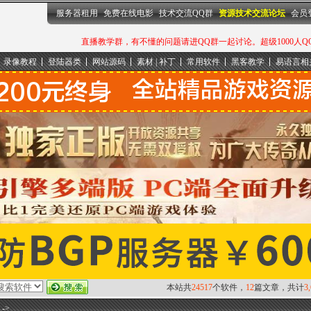
服务器租用
免费在线电影
技术交流QQ群
资源技术交流论坛
会员
直播教学群，有不懂的问题请进QQ群一起讨论。超级1000人QQ群：
录像教程
登陆器类
网站源码
素材 | 补丁
常用软件
黑客教学
易语言相
本站共
24517
个软件，
12
篇文章，共计
3
->