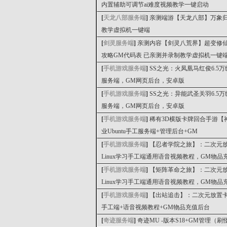
内置辅助可调节ai难度视频教学一键启动
[
天龙八部服务端
]
亲测端游【天龙八部】万象
教学虚拟机一键端
[
剑灵服务端
]
亲测内容【剑灵八荒界】超变修
攻略GM代码表 已亲测并录制教学虚拟机一键
[
手机游戏服务端
]
SS之光：火凤凰马红俊6.5万
服务端，GM网页后台，安卓版
[
手机游戏服务端
]
SS之光：异能武圣关羽6.5万
服务端，GM网页后台，安卓版
[
手机游戏服务端
]
稀有3D横版卡牌回合手游【
业Ubuntu手工服务端+管理后台+GM
[
手机游戏服务端
]
【忍者学院之旅】：二次元
Linux学习手工端通用语音视频教程，GM物
[
手机游戏服务端
]
【矩阵革命之旅】：二次元
Linux学习手工端通用语音视频教程，GM物
[
手机游戏服务端
]
【出站追击】：二次元放置卡牌
手工端+语音视频教程+GM物品充值后台
[
奇迹服务端
]
奇迹MU -版本S18+GM管理（