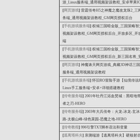
游_Linux服务端_通用视频架设教程_安卓苹果I
[
网页游戏
]
雷霆传奇H5之神魔之魔改龙珠2_三网
务端_通用视频架设教程_GM网页授权后台
[
手机游戏服务端
]
权倾三国暗金版_三国策略智力
视频架设教程_GM网页授权后台_开放多区_开放
端
[
手机游戏服务端
]
权倾三国粉金版_三国策略智力
视频架设教程_GM网页授权后台_新三国名将_安
[
网页游戏
]
神魔诛天网页游戏_典藏3D神话三国页游
服务端_通用视频架设教程
[
手机游戏服务端
]
怀旧RO冒险手游【仙境传说
Linux手工服务端+安卓+详细搭建教程
[
传奇服务端
]
2001年牡丹江浴血焚城：黑暗地
者之刃-HERO
[
传奇服务端
]
2003年大兵传奇：火龙-冰龙-玄
路-太极山峰-绿色菜园-恐魔之地-HERO
[
传奇教程
]
996引擎TXT脚本语法和变量
[
逃离塔科夫
]
亲测端游【逃离塔科夫】硬核射