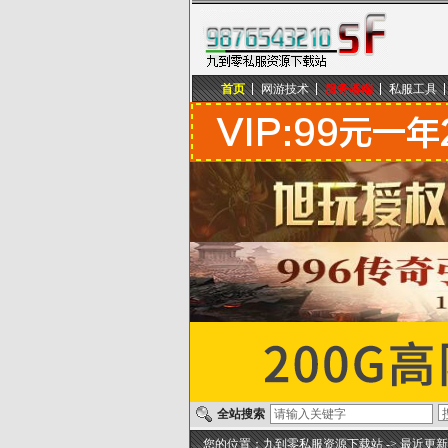
首页
网游技术
服务器端
私服工具
九到零私服资源下载站
全站搜索
您的位置：
九到零私服资源下载站
->
最近更新