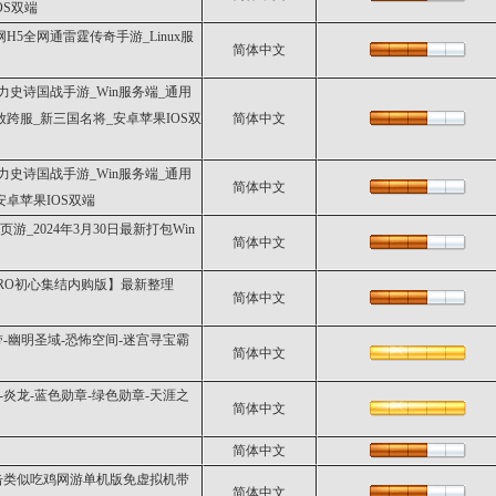
OS双端
H5全网通雷霆传奇手游_Linux服
简体中文
史诗国战手游_Win服务端_通用
跨服_新三国名将_安卓苹果IOS双
简体中文
史诗国战手游_Win服务端_通用
简体中文
卓苹果IOS双端
_2024年3月30日最新打包Win
简体中文
RO初心集结内购版】最新整理
简体中文
带-幽明圣域-恐怖空间-迷宫寻宝霸
简体中文
冰-炎龙-蓝色勋章-绿色勋章-天涯之
简体中文
简体中文
击类似吃鸡网游单机版免虚拟机带
简体中文