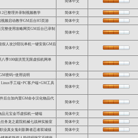
简体中文
0.2已整理并录制视频教学
简体中文
视频启动教学GM后台H5页游
简体中文
版完整使用攻略网页GM后台已录制
简体中文
智能假人攻沙陪玩单机一键安装GM后
简体中文
第八季100级洪荒无限虚拟机网单
简体中文
GM密码+使用说明
简体中文
nux手工端+PC客户端+GM工具
简体中文
件后台加内置GM命令汉化物品代
简体中文
刷物品元宝金币虚拟机一键端
简体中文
全主线任务龙之庭院机械七战神实验室
简体中文
者4职业真女鬼剑影舞者忍者双城镇
简体中文
机一键单机版假人助战经脉宝石镶嵌