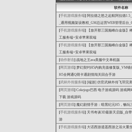
软件名称
[
手机游戏服务端
]
阿拉德之怒之起航阿拉德1.5_
_通用视频架设教程_GM总运营WEB管理后台_
[
手机游戏服务端
]
【放开那三国巅峰白金版】稀有
工服务端+安卓苹果双端
[
手机游戏服务端
]
【放开那三国巅峰白金版】稀有
工服务端+安卓苹果双端
[
动作射击
]
战地之王ava美服中文单机版
[
网页游戏
]
梦幻契约H5内购充值修复版_VM镜
H5全网通Q萌卡通剧情闯关回合手游
[
武林外传服务端
]
[端游] 仿官武林外传飞羽完
[
网页游戏
]
Cokejogo巴西 电子游戏源码 游
下载 游戏源码
[
网页游戏
]
魔幻剧情手游：暗黑纪元H5，畅玩
[
手机游戏服务端
]
天书奇谈3D最新天启版_自
游
[
手机游戏服务端
]
大话西游逍遥西游之浴火重生