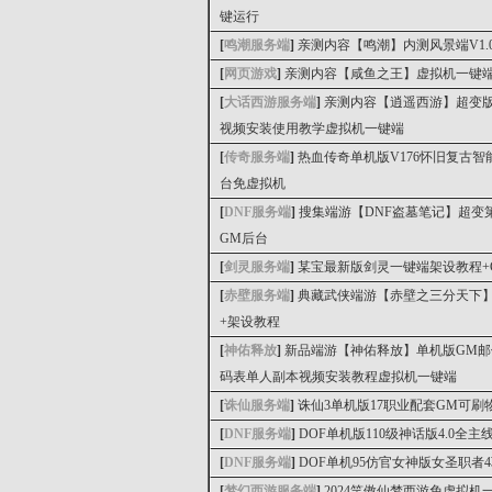
键运行
[
鸣潮服务端
]
亲测内容【鸣潮】内测风景端V1.
[
网页游戏
]
亲测内容【咸鱼之王】虚拟机一键端
[
大话西游服务端
]
亲测内容【逍遥西游】超变
视频安装使用教学虚拟机一键端
[
传奇服务端
]
热血传奇单机版V176怀旧复古
台免虚拟机
[
DNF服务端
]
搜集端游【DNF盗墓笔记】超变
GM后台
[
剑灵服务端
]
某宝最新版剑灵一键端架设教程+
[
赤壁服务端
]
典藏武侠端游【赤壁之三分天下】Li
+架设教程
[
神佑释放
]
新品端游【神佑释放】单机版GM邮
码表单人副本视频安装教程虚拟机一键端
[
诛仙服务端
]
诛仙3单机版17职业配套GM可
[
DNF服务端
]
DOF单机版110级神话版4.0
[
DNF服务端
]
DOF单机95仿官女神版女圣职
[
梦幻西游服务端
]
2024笑傲仙梦西游免虚拟