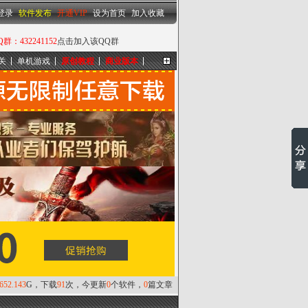
设为首页
|
加入收藏
登录
软件发布
开通VIP
设为首页
加入收藏
432241152
点击加入该QQ群
关
单机游戏
原创教程
商业版本
更多...
,652.143
G，下载
91
次，今更新
0
个软件，
0
篇文章