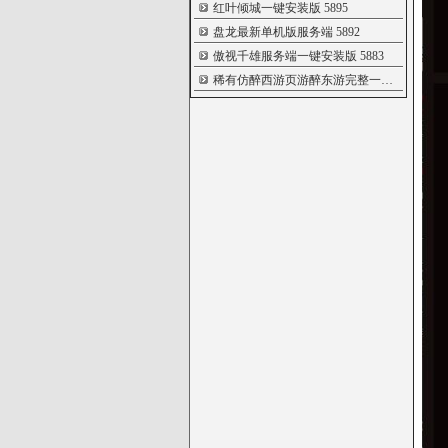
红叶倾城一键安装版
5895
盘龙最新单机版服务端
5892
傲视千雄服务端一键安装版
5883
稀有仿醉西游页游醉东游完整一键端
5848