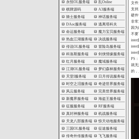
永恒OL服务端
乱Online
文件
支持系
棋牌源码
A3服务端
硬件
骑士服务端
神话服务端
非常
DAoc服务端
逃离塔科夫
因为
命运服务端
魔力宝贝服务端
不要
热血江湖服务端
决战服务端
in
in
传说OL服务端
冒险岛服务端
in
科洛斯服务端
剑侠情缘服务端
PS
红月服务端
魔域服务端
就无
江湖OL服务端
梦幻森林服务端
的，
天堂I服务端
日月传说服务端
时空之泪服务端
奇迹世界服务端
风云服务端
完美世界服务端
新魔界服务端
海盗王服务端
征服服务端
RF服务端
真封神服务端
机战服务端
天龙八部服务端
惊天动地服务端
三国OL服务端
征途服务端
传奇外传服务端
飞飞服务端