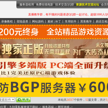
服务器租用
免费在线电影
技术交流QQ群
资源技术交流论坛
会员
直播教学群，有不懂的问题请进QQ群一起讨论。超级1000人QQ群：
录像教程
登陆器类
网站源码
素材 | 补丁
常用软件
黑客教学
易语言相
本站共
24517
个软件，
12
篇文章，共计
3
的位置：
九到零私服资源下载站
->
服务器端
->
网页游戏
->