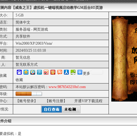
亲测内容【咸鱼之王】虚拟机一键端视频启动教学GM后台H5页游
大小:
5 GB
语言:
简体中文
类别:
服务器端 - 网页游戏
方式:
共享软件
平台:
Win2000/XP/2003/Vista/
时间:
2024/03/25 11:03:18
 商:
暂无信息
 人:
暂无联系方式
更多
收藏
收藏
密码:
本站默认解压密码：
www.9876543210sf.com
等级:
中心:
【账号登录】
【账号注册】
开通VIP下载流程
情况:
软件介绍
要虚拟机：是