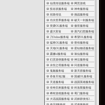
仙境传说服务端
网页游戏
投名状服务端
神奇服务端
丝路传说
挑战服务端
功夫世界服务端
破天一剑服务端
突袭OL服务端
傲世服务端
盛大富翁
蒸汽幻想服务端
刀Online服务端
希望OL服务端
猛将OL服务端
密传服务端
天地OL服务端
星钻物语服务端
露娜ol服务端
诛仙服务端
幻灵游侠服务端
神泣服务端
永恒之塔服务端
问道服务端
鬼魅服务端
新天骄服务端
吞食天地2服务端
国威OL服务端
天道服务端
战国英雄服务端
传奇归来服务端
科洛斯服务端
稀有游戏服务端
蜀门服务端
大话战国服务端
武林群侠传2服务端
倚天Ⅱ服务端
武魂服务端