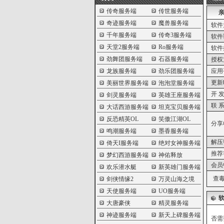
传奇服务端
传世服务端
奇迹服务端
魔兽服务端
软件
千年服务端
传奇3服务端
软件
天堂2服务端
Ro服务端
软件
劲舞团服务端
石器服务端
授权
龙族服务端
劲乐团服务端
应用
更新
美丽世界服务端
泡泡堂服务端
开 发
剑灵服务端
英雄王座服务端
联 系
大话西游服务端
坦克宝贝服务端
反恐精英OL
笑傲江湖OL
分享
鸣潮服务端
墨香服务端
解压
倚天I服务端
绝对女神服务端
推荐
梦幻西游服务端
神佑释放
会员
欢乐潜水艇
新英雄门服务端
查毒
剑侠情缘2
万灵山海之境
天使服务端
UO服务端
大唐豪侠
精灵服务端
神迹服务端
新天上碑服务端
否需