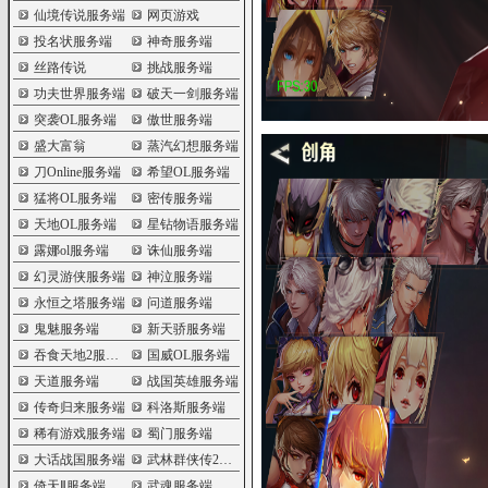
仙境传说服务端
网页游戏
投名状服务端
神奇服务端
丝路传说
挑战服务端
功夫世界服务端
破天一剑服务端
突袭OL服务端
傲世服务端
盛大富翁
蒸汽幻想服务端
刀Online服务端
希望OL服务端
猛将OL服务端
密传服务端
天地OL服务端
星钻物语服务端
露娜ol服务端
诛仙服务端
幻灵游侠服务端
神泣服务端
永恒之塔服务端
问道服务端
鬼魅服务端
新天骄服务端
吞食天地2服务端
国威OL服务端
天道服务端
战国英雄服务端
传奇归来服务端
科洛斯服务端
稀有游戏服务端
蜀门服务端
大话战国服务端
武林群侠传2服务端
倚天Ⅱ服务端
武魂服务端