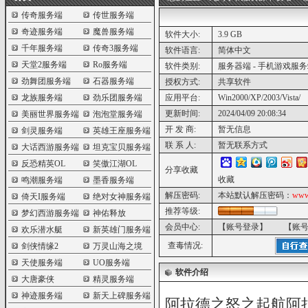
传奇服务端
传世服务端
奇迹服务端
魔兽服务端
软件大小:
3.9 GB
阿拉德之怒之起航阿拉德1.5_经典3
千年服务端
传奇3服务端
软件语言:
简体中文
IOS双端
天堂2服务端
Ro服务端
软件类别:
服务器端 - 手机游戏服
劲舞团服务端
石器服务端
授权方式:
共享软件
龙族服务端
劲乐团服务端
应用平台:
Win2000/XP/2003/Vista/
更新时间:
2024/04/09 20:08:34
美丽世界服务端
泡泡堂服务端
开 发 商:
暂无信息
剑灵服务端
英雄王座服务端
联 系 人:
暂无联系方式
大话西游服务端
坦克宝贝服务端
反恐精英OL
笑傲江湖OL
分享收藏
收藏
鸣潮服务端
墨香服务端
解压密码:
本站默认解压密码：
www
倚天I服务端
绝对女神服务端
推荐等级:
梦幻西游服务端
神佑释放
会员中心:
【账号登录】
【账
欢乐潜水艇
新英雄门服务端
查毒情况:
剑侠情缘2
万灵山海之境
天使服务端
UO服务端
软件介绍
大唐豪侠
精灵服务端
神迹服务端
新天上碑服务端
阿拉德之怒之起航阿拉德