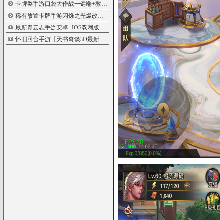
卡牌类手游口袋大作战一键端+教程
5734
稀有放置卡牌手游闪烁之光爆改【矩阵革
5665
最新青云志手游安卓+IOS双网版
5657
怀旧回合手游【天书奇谈3D最新魔改版】
5641