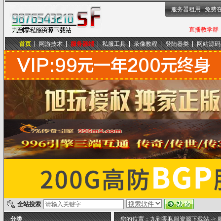
服务器租用
免费
直播教学群，
首页
网游技术
服务器端
私服工具
录像教程
登陆器类
网站源码
九到零私服资源下载站
全站搜索
分类
您的位置：
九到零私服资源下载站
->