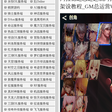
永恒OL服务端
乱Online
架设教程_GM总运营
棋牌源码
A3服务端
骑士服务端
神话服务端
DAoc服务端
逃离塔科夫
命运服务端
魔力宝贝服务端
热血江湖服务端
决战服务端
传说OL服务端
冒险岛服务端
科洛斯服务端
剑侠情缘服务端
红月服务端
魔域服务端
江湖OL服务端
梦幻森林服务端
天堂I服务端
日月传说服务端
时空之泪服务端
奇迹世界服务端
风云服务端
完美世界服务端
新魔界服务端
海盗王服务端
征服服务端
RF服务端
真封神服务端
机战服务端
天龙八部服务端
惊天动地服务端
三国OL服务端
征途服务端
传奇外传服务端
飞飞服务端