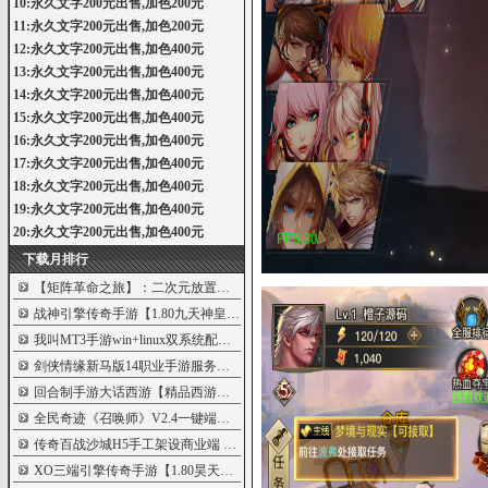
10:永久文字200元出售,加色200元
11:永久文字200元出售,加色200元
12:永久文字200元出售,加色400元
13:永久文字200元出售,加色400元
14:永久文字200元出售,加色400元
15:永久文字200元出售,加色400元
16:永久文字200元出售,加色400元
17:永久文字200元出售,加色400元
18:永久文字200元出售,加色400元
19:永久文字200元出售,加色400元
20:永久文字200元出售,加色400元
下载月排行
【矩阵革命之旅】：二次元放置卡牌游戏
5999
战神引擎传奇手游【1.80九天神皇白猪版】
5990
我叫MT3手游win+linux双系统配合架设版架设
5848
剑侠情缘新马版14职业手游服务端
5842
回合制手游大话西游【精品西游之月下长
5802
全民奇迹《召唤师》V2.4一键端含IOS和安卓
5784
传奇百战沙城H5手工架设商业端
5781
XO三端引擎传奇手游【1.80昊天合击打金版
5751