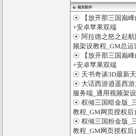
相关软件
☉
【放开那三国巅峰
+安卓苹果双端
☉
阿拉德之怒之起航阿
频架设教程_GM总运
☉
【放开那三国巅峰
+安卓苹果双端
☉
天书奇谈3D最新
☉
大话西游逍遥西游之
服务端_通用视频架设
☉
权倾三国暗金版_
教程_GM网页授权后
☉
权倾三国粉金版_
教程_GM网页授权后