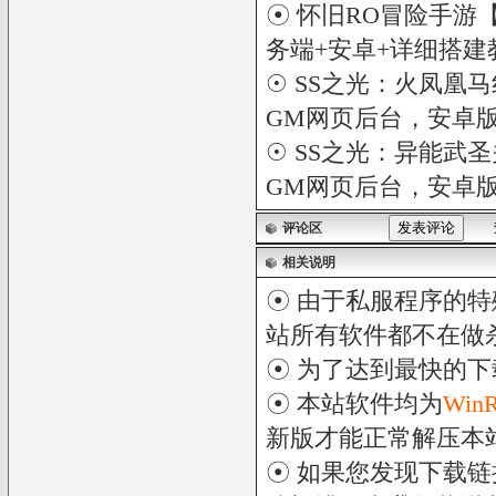
☉
怀旧RO冒险手游【
务端+安卓+详细搭建
☉
SS之光：火凤凰马
GM网页后台，安卓
☉
SS之光：异能武圣
GM网页后台，安卓
评论区
相关说明
☉ 由于私服程序的特
站所有软件都不在做
☉ 为了达到最快的
☉ 本站软件均为
Win
新版才能正常解压本
☉ 如果您发现下载