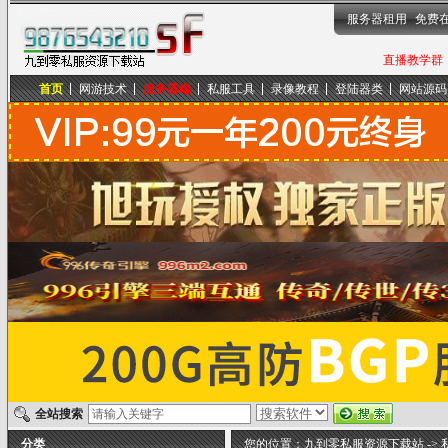
服务器租用
免费
直播教学群，
首页
网游技术
服务器端
私服工具
录像教程
登陆器类
网站源码
九到零私服资源下载站
全站搜索
分类
您的位置：
九到零私服资源下载站
->