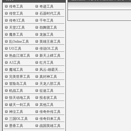
传奇工具
奇迹工具
传世工具
石器时代工具
传奇3工具
千年工具
天堂2工具
劲舞团工具
魔兽工具
龙族工具
乱Online工具
英雄王座工具
UO工具
传说OL工具
热血江湖工具
新天上碑工具
A3工具
红月工具
魔域工具
风云-雄霸天下工具
完美世界工具
真封神工具
冒险岛工具
天龙八部工具
机战工具
征途工具
惊天动地工具
投名状工具
破天一剑工具
其他工具
神泣工具
传奇外传工具
三国OL工具
传奇归来工具
墨香工具
战国英雄工具