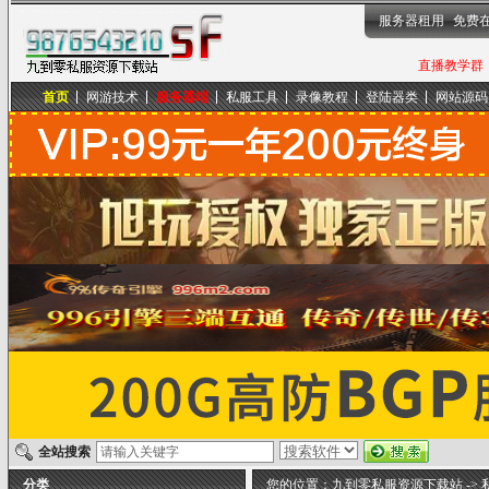
服务器租用
免费
直播教学群，
首页
网游技术
服务器端
私服工具
录像教程
登陆器类
网站源码
九到零私服资源下载站
全站搜索
分类
您的位置：
九到零私服资源下载站
->