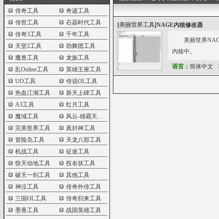
传奇工具
奇迹工具
传世工具
石器时代工具
[
美丽世界工具
]
NAGE内核修改器
传奇3工具
千年工具
美丽世界NA
天堂2工具
劲舞团工具
内核中。
魔兽工具
龙族工具
语言：
简体中文
乱Online工具
英雄王座工具
UO工具
传说OL工具
热血江湖工具
新天上碑工具
A3工具
红月工具
魔域工具
风云-雄霸天下工具
完美世界工具
真封神工具
冒险岛工具
天龙八部工具
机战工具
征途工具
惊天动地工具
投名状工具
破天一剑工具
其他工具
神泣工具
传奇外传工具
三国OL工具
传奇归来工具
墨香工具
战国英雄工具