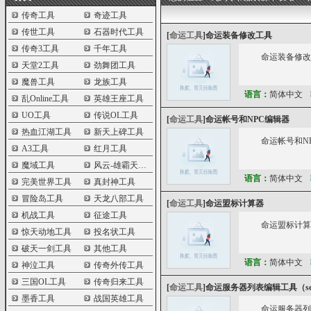
传奇工具
奇迹工具
传世工具
石器时代工具
[
命运工具
]
命运装备修改工具
传奇3工具
千年工具
命运装备修改
天堂2工具
劲舞团工具
魔兽工具
龙族工具
语言：
简体中文
乱Online工具
英雄王座工具
UO工具
传说OL工具
[
命运工具
]
命运帐号和NPC编辑器
热血江湖工具
新天上碑工具
命运帐号和N
A3工具
红月工具
魔域工具
风云-雄霸天下工具
语言：
简体中文
完美世界工具
真封神工具
冒险岛工具
天龙八部工具
[
命运工具
]
命运盟标计算器
机战工具
征途工具
命运盟标计算
惊天动地工具
投名状工具
破天一剑工具
其他工具
语言：
简体中文
神泣工具
传奇外传工具
三国OL工具
传奇归来工具
[
命运工具
]
命运服务器列表编辑工具（serve
墨香工具
战国英雄工具
命运服务器列表编