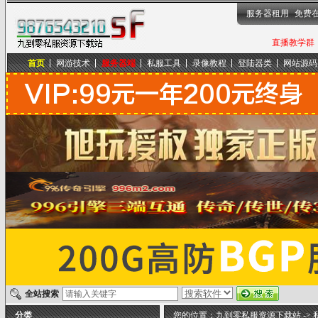
服务器租用
免费
直播教学群，
首页
网游技术
服务器端
私服工具
录像教程
登陆器类
网站源码
九到零私服资源下载站
全站搜索
分类
您的位置：
九到零私服资源下载站
->