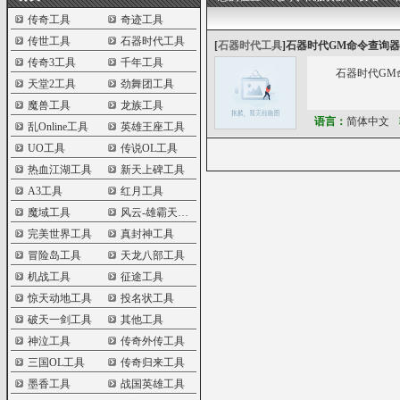
传奇工具
奇迹工具
传世工具
石器时代工具
[
石器时代工具
]
石器时代GM命令查询器
传奇3工具
千年工具
石器时代GM
天堂2工具
劲舞团工具
魔兽工具
龙族工具
语言：
简体中文
乱Online工具
英雄王座工具
UO工具
传说OL工具
热血江湖工具
新天上碑工具
A3工具
红月工具
魔域工具
风云-雄霸天下工具
完美世界工具
真封神工具
冒险岛工具
天龙八部工具
机战工具
征途工具
惊天动地工具
投名状工具
破天一剑工具
其他工具
神泣工具
传奇外传工具
三国OL工具
传奇归来工具
墨香工具
战国英雄工具