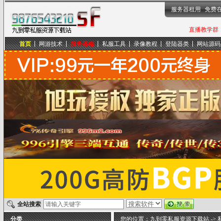
服务器租用
免费
直播教学群，
首页
网游技术
服务器端
私服工具
录像教程
登陆器类
网站源码
九到零私服资源下载站
全站搜索
分类
您的位置：
九到零私服资源下载站
->