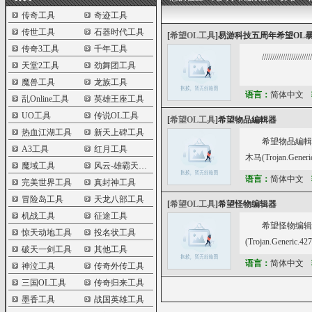
传奇工具
奇迹工具
传世工具
石器时代工具
[
希望OL工具
]
易游科技五周年希望OL
传奇3工具
千年工具
////////////////
天堂2工具
劲舞团工具
魔兽工具
龙族工具
语言：
简体中文
乱Online工具
英雄王座工具
UO工具
传说OL工具
[
希望OL工具
]
希望物品編輯器
热血江湖工具
新天上碑工具
希望物品編輯器病
A3工具
红月工具
木马(Trojan.Gener
魔域工具
风云-雄霸天下工具
语言：
简体中文
完美世界工具
真封神工具
冒险岛工具
天龙八部工具
[
希望OL工具
]
希望怪物编辑器
机战工具
征途工具
希望怪物编辑器病
惊天动地工具
投名状工具
(Trojan.Generic.
破天一剑工具
其他工具
语言：
简体中文
神泣工具
传奇外传工具
三国OL工具
传奇归来工具
墨香工具
战国英雄工具