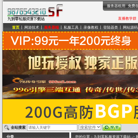
服务器租用
免费
直播教学群，
首页
网游技术
服务器端
私服工具
录像教程
登陆器类
网站源码
九到零私服资源下载站
全站搜索
分类
您的位置：
九到零私服资源下载站
->