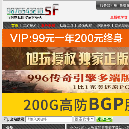
服务器租用
免费
直播教学群，
首页
网游技术
服务器端
私服工具
录像教程
登陆器类
网站源码
九到零私服资源下载站
全站搜索
分类
您的位置：
九到零私服资源下载站
->