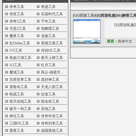
传奇工具
奇迹工具
传世工具
石器时代工具
[
QQ西游工具
]
QQ西游私服[ltb]解密工具
传奇3工具
千年工具
QQ西游私服[l
天堂2工具
劲舞团工具
魔兽工具
龙族工具
语言：
简体中文
乱Online工具
英雄王座工具
UO工具
传说OL工具
热血江湖工具
新天上碑工具
A3工具
红月工具
魔域工具
风云-雄霸天下工具
完美世界工具
真封神工具
冒险岛工具
天龙八部工具
机战工具
征途工具
惊天动地工具
投名状工具
破天一剑工具
其他工具
神泣工具
传奇外传工具
三国OL工具
传奇归来工具
墨香工具
战国英雄工具