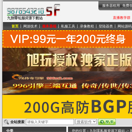
服务器租用
免费
直播教学群，
首页
网游技术
服务器端
私服工具
录像教程
登陆器类
网站源码
九到零私服资源下载站
全站搜索
分类
您的位置：
九到零私服资源下载站
->