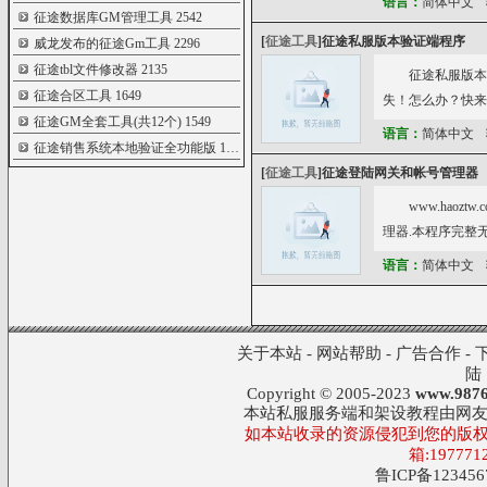
语言：
简体中文
征途数据库GM管理工具
2542
[
征途工具
]
征途私服版本验证端程序
威龙发布的征途Gm工具
2296
征途tbl文件修改器
2135
征途私服版本
征途合区工具
1649
失！怎么办？快来
征途GM全套工具(共12个)
1549
语言：
简体中文
征途销售系统本地验证全功能版
1195
[
征途工具
]
征途登陆网关和帐号管理器
www.hao
理器.本程序完整
语言：
简体中文
关于本站
-
网站帮助
-
广告合作
-
陆
Copyright © 2005-2023
www.9876
本站私服服务端和架设教程由网
如本站收录的资源侵犯到您的版权
箱:197771
鲁ICP备123456