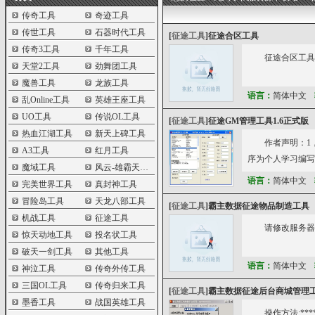
传奇工具
奇迹工具
传世工具
石器时代工具
[
征途工具
]
征途合区工具
传奇3工具
千年工具
征途合区工具
天堂2工具
劲舞团工具
魔兽工具
龙族工具
语言：
简体中文
乱Online工具
英雄王座工具
UO工具
传说OL工具
[
征途工具
]
征途GM管理工具1.6正式版
热血江湖工具
新天上碑工具
作者声明：1
A3工具
红月工具
序为个人学习编写
魔域工具
风云-雄霸天下工具
语言：
简体中文
完美世界工具
真封神工具
冒险岛工具
天龙八部工具
[
征途工具
]
霸主数据征途物品制造工具
机战工具
征途工具
请修改服务器IP
惊天动地工具
投名状工具
破天一剑工具
其他工具
语言：
简体中文
神泣工具
传奇外传工具
三国OL工具
传奇归来工具
[
征途工具
]
霸主数据征途后台商城管理
墨香工具
战国英雄工具
操作方法:******