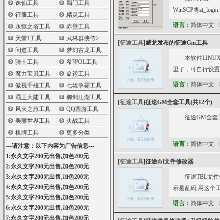
诛仙工具
蜀门工具
WinSCP将zt_login
征服工具
精灵工具
3306 unify00 ztga
语言：
简体中文
永恒之塔工具
赤壁工具
天堂1工具
武林群侠传2工具
[
征途工具
]
威龙发布的征途Gm工具
问道工具
梦幻古龙工具
本软件LINU
骑士工具
希望OL工具
里了，可自行设置。2
魔力宝贝工具
命运工具
语言：
简体中文
傲视千雄工具
七雄争霸工具
霸王大陆工具
御剑江湖工具
[
征途工具
]
征途GM全套工具(共12个)
风火之旅工具
QQ西游工具
征途GM全套工
美丽世界工具
决战工具
棋牌工具
更多分类
语言：
简体中文
---请注意：以下内容为广告信息---
1:永久文字200元出售,加色200元
[
征途工具
]
征途tbl文件修改器
2:永久文字200元出售,加色200元
3:永久文字200元出售,加色200元
征途TBL文件
4:永久文字200元出售,加色200元
示是乱码 用这个
5:永久文字200元出售,加色200元
语言：
简体中文
6:永久文字200元出售,加色200元
7:永久文字200元出售,加色200元