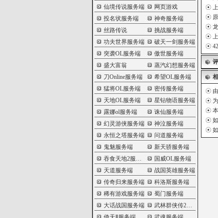
仙境传说服务端
网页游戏
☉
上
☉
原
投名状服务端
神奇服务端
☉
龙
丝路传说
挑战服务端
☉
上
功夫世界服务端
破天一剑服务端
☉
4
突袭OL服务端
傲世服务端
盛大富翁
蒸汽幻想服务端
刀Online服务端
希望OL服务端
猛将OL服务端
密传服务端
☉ 
天地OL服务端
星钻物语服务端
☉ 
☉ 
露娜ol服务端
诛仙服务端
☉ 
幻灵游侠服务端
神泣服务端
☉ 
永恒之塔服务端
问道服务端
鬼魅服务端
新天骄服务端
吞食天地2服务端
国威OL服务端
天道服务端
战国英雄服务端
传奇归来服务端
科洛斯服务端
稀有游戏服务端
蜀门服务端
大话战国服务端
武林群侠传2服务端
倚天Ⅱ服务端
武魂服务端