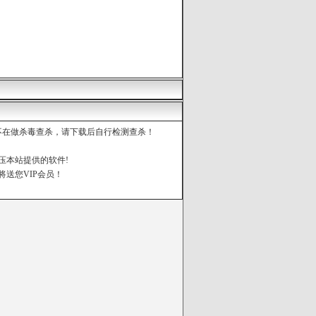
都不在做杀毒查杀，请下载后自行检测查杀！
压本站提供的软件!
将送您VIP会员！