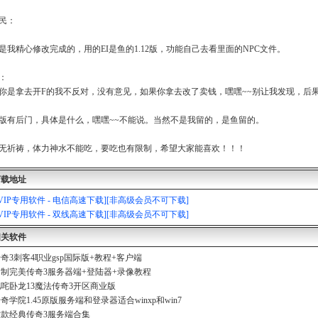
民：
是我精心修改完成的，用的EI是鱼的1.12版，功能自己去看里面的NPC文件。
：
你是拿去开F的我不反对，没有意见，如果你拿去改了卖钱，嘿嘿~~别让我发现，后
版有后门，具体是什么，嘿嘿~~不能说。当然不是我留的，是鱼留的。
无祈祷，体力神水不能吃，要吃也有限制，希望大家能喜欢！！！
下载地址
[VIP专用软件 - 电信高速下载][非高级会员不可下载]
[VIP专用软件 - 双线高速下载][非高级会员不可下载]
相关软件
奇3刺客4职业gsp国际版+教程+客户端
制完美传奇3服务器端+登陆器+录像教程
咤卧龙13魔法传奇3开区商业版
奇学院1.45原版服务端和登录器适合winxp和win7
款经典传奇3服务端合集