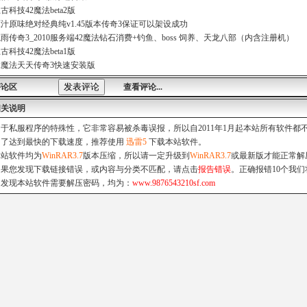
古科技42魔法beta2版
汁原味绝对经典纯v1.45版本传奇3保证可以架设成功
雨传奇3_2010服务端42魔法钻石消费+钓鱼、boss 饲养、天龙八部（内含注册机）
古科技42魔法beta1版
2魔法天天传奇3快速安装版
评论区
查看评论...
相关说明
由于私服程序的特殊性，它非常容易被杀毒误报，所以自2011年1月起本站所有软件
为了达到最快的下载速度，推荐使用
迅雷5
下载本站软件。
本站软件均为
WinRAR3.7
版本压缩，所以请一定升级到
WinRAR3.7
或最新版才能正常解
如果您发现下载链接错误，或内容与分类不匹配，请点击
报告错误
。正确报错10个我们
如发现本站软件需要解压密码，均为：
www.9876543210sf.com