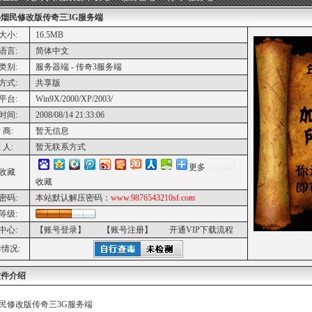
烟民修改版传奇三3G服务端
大小:
16.5MB
语言:
简体中文
类别:
服务器端 - 传奇3服务端
方式:
共享版
平台:
Win9X/2000/XP/2003/
时间:
2008/08/14 21:33:06
 商:
暂无信息
 人:
暂无联系方式
更多
收藏
收藏
密码:
本站默认解压密码：
www.9876543210sf.com
等级:
中心:
【账号登录】
【账号注册】
开通VIP下载流程
情况:
软件介绍
民修改版传奇三3G服务端