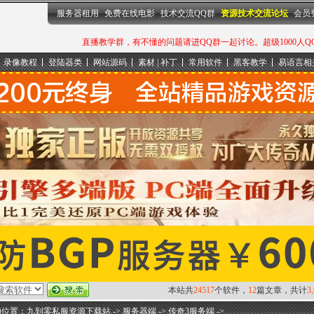
服务器租用
免费在线电影
技术交流QQ群
资源技术交流论坛
会员
直播教学群，有不懂的问题请进QQ群一起讨论。超级1000人QQ群：
录像教程
登陆器类
网站源码
素材 | 补丁
常用软件
黑客教学
易语言相
本站共
24517
个软件，
12
篇文章，共计
3
的位置：
九到零私服资源下载站
->
服务器端
->
传奇3服务端
->