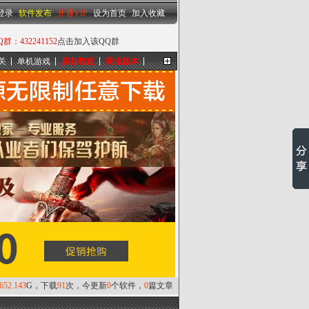
设为首页
|
加入收藏
登录
软件发布
开通VIP
设为首页
加入收藏
432241152
点击加入该QQ群
关
单机游戏
原创教程
商业版本
更多...
,652.143
G，下载
91
次，今更新
0
个软件，
0
篇文章