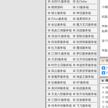
永恒OL服务端
乱Online
小烟
棋牌源码
A3服务端
骑士服务端
神话服务端
此版
DAoc服务端
逃离塔科夫
命运服务端
魔力宝贝服务端
声明
热血江湖服务端
决战服务端
如果
传说OL服务端
冒险岛服务端
这个
科洛斯服务端
剑侠情缘服务端
红月服务端
魔域服务端
本版
江湖OL服务端
梦幻森林服务端
天堂I服务端
日月传说服务端
时空之泪服务端
奇迹世界服务端
风云服务端
完美世界服务端
新魔界服务端
海盗王服务端
征服服务端
RF服务端
☉
传
真封神服务端
机战服务端
☉
自
天龙八部服务端
惊天动地服务端
☉
叱
三国OL服务端
征途服务端
☉
传
传奇外传服务端
飞飞服务端
☉
六