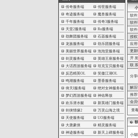
传奇服务端
传世服务端
小
奇迹服务端
魔兽服务端
软件
千年服务端
传奇3服务端
软件
天堂2服务端
Ro服务端
软件
劲舞团服务端
石器服务端
授权
龙族服务端
劲乐团服务端
应用
更新
美丽世界服务端
泡泡堂服务端
开 发
剑灵服务端
英雄王座服务端
联 系
大话西游服务端
坦克宝贝服务端
反恐精英OL
笑傲江湖OL
分享
鸣潮服务端
墨香服务端
解压
倚天I服务端
绝对女神服务端
推荐
梦幻西游服务端
神佑释放
会员
欢乐潜水艇
新英雄门服务端
查毒
剑侠情缘2
万灵山海之境
天使服务端
UO服务端
大唐豪侠
精灵服务端
神迹服务端
新天上碑服务端
小烟