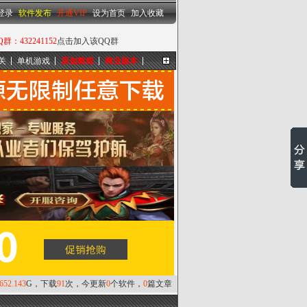
设为首页
|
加入收藏
登录
软件发布
开通VIP
设为首页
加入收藏
432241152
点击加入该QQ群
关
单机游戏
原创教程
商业版本
更多...
,652.143
G，下载
91
次，今更新
0
个软件，
0
篇文章