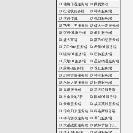
仙境传说服务端
网页游戏
投名状服务端
神奇服务端
丝路传说
挑战服务端
功夫世界服务端
破天一剑服务端
突袭OL服务端
傲世服务端
盛大富翁
蒸汽幻想服务端
刀Online服务端
希望OL服务端
猛将OL服务端
密传服务端
天地OL服务端
星钻物语服务端
露娜ol服务端
诛仙服务端
幻灵游侠服务端
神泣服务端
永恒之塔服务端
问道服务端
鬼魅服务端
新天骄服务端
吞食天地2服务端
国威OL服务端
天道服务端
战国英雄服务端
传奇归来服务端
科洛斯服务端
稀有游戏服务端
蜀门服务端
大话战国服务端
武林群侠传2服务端
倚天Ⅱ服务端
武魂服务端