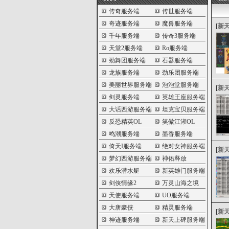
传奇服务端
传世服务端
奇迹服务端
魔兽服务端
[
新
千年服务端
传奇3服务端
天堂2服务端
Ro服务端
劲舞团服务端
石器服务端
龙族服务端
劲乐团服务端
美丽世界服务端
泡泡堂服务端
[
新
剑灵服务端
英雄王座服务端
大话西游服务端
坦克宝贝服务端
反恐精英OL
笑傲江湖OL
鸣潮服务端
墨香服务端
倚天I服务端
绝对女神服务端
[
新
梦幻西游服务端
神佑释放
欢乐潜水艇
新英雄门服务端
剑侠情缘2
万灵山海之境
天使服务端
UO服务端
大唐豪侠
精灵服务端
[
新
神迹服务端
新天上碑服务端