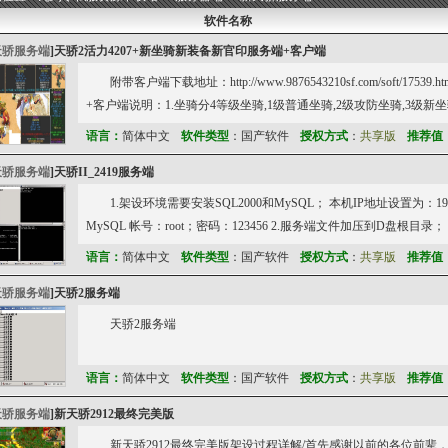
软件名称
天骄服务端
]
天骄2活力4207+新坐骑新装备新官印服务端+客户端
附带客户端下载地址：http://www.9876543210sf.com/soft/1
+客户端说明：1.坐骑分4等级坐骑,1级普通坐骑,2级攻防坐骑,3级新坐
语言：
简体中文
软件类型
：国产软件
授权方式
：
共享版
推荐值
天骄服务端
]
天骄II_2419服务端
1.架设环境需要安装SQL2000和MySQL； 本机IP地址设置为：192.168
MySQL 帐号：root；密码：123456 2.服务端文件加压到D盘根目录； 打开s
语言：
简体中文
软件类型
：国产软件
授权方式
：
共享版
推荐值
天骄服务端
]
天骄2服务端
天骄2服务端
语言：
简体中文
软件类型
：国产软件
授权方式
：
共享版
推荐值
天骄服务端
]
新天骄2912最终完美版
新天骄2912最终完美版架设过程详解/首先感谢以前的各位前