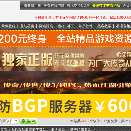
服务器租用
免费在线电影
技术交流QQ群
资源技术交流论坛
会员
直播教学群，有不懂的问题请进QQ群一起讨论。超级1000人QQ群：
录像教程
登陆器类
网站源码
素材 | 补丁
常用软件
黑客教学
易语言相
本站共
24517
个软件，
12
篇文章，共计
3
的位置：
九到零私服资源下载站
->
服务器端
->
新天骄服务端
->