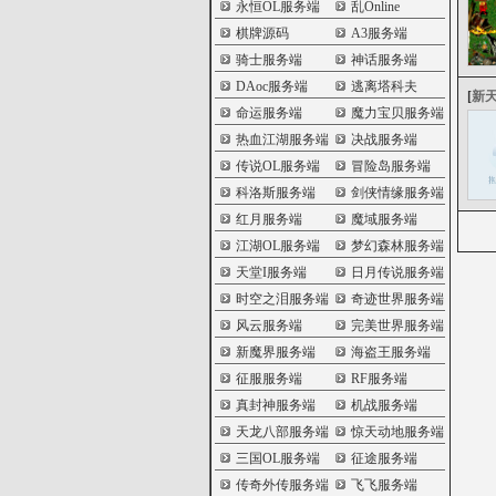
永恒OL服务端
乱Online
棋牌源码
A3服务端
骑士服务端
神话服务端
DAoc服务端
逃离塔科夫
[
新
命运服务端
魔力宝贝服务端
热血江湖服务端
决战服务端
传说OL服务端
冒险岛服务端
科洛斯服务端
剑侠情缘服务端
红月服务端
魔域服务端
江湖OL服务端
梦幻森林服务端
天堂I服务端
日月传说服务端
时空之泪服务端
奇迹世界服务端
风云服务端
完美世界服务端
新魔界服务端
海盗王服务端
征服服务端
RF服务端
真封神服务端
机战服务端
天龙八部服务端
惊天动地服务端
三国OL服务端
征途服务端
传奇外传服务端
飞飞服务端