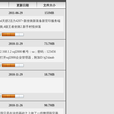
更新日期
文件大小
2011-06-29
153MB
7539.html天骄2活力4207+新坐骑新装备新官印服务端
骑,4级王者坐骑2.新手村怪掉落
：
2010-11-29
73.7MB
.1.2 sql2000 帐号：sa；密码：123456
ql2000企业管理器，附加D:\tj2\datab
：
2010-11-29
18.7MB
：
2010-11-26
90.7MB
辈，我只是在这些基础之上做了一些整理和完善。