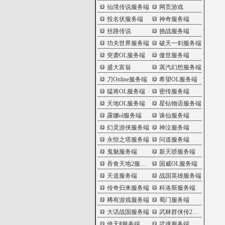
仙境传说服务端
网页游戏
投名状服务端
神奇服务端
丝路传说
挑战服务端
功夫世界服务端
破天一剑服务端
突袭OL服务端
傲世服务端
盛大富翁
蒸汽幻想服务端
刀Online服务端
希望OL服务端
猛将OL服务端
密传服务端
天地OL服务端
星钻物语服务端
露娜ol服务端
诛仙服务端
幻灵游侠服务端
神泣服务端
永恒之塔服务端
问道服务端
鬼魅服务端
新天骄服务端
吞食天地2服务端
国威OL服务端
天道服务端
战国英雄服务端
传奇归来服务端
科洛斯服务端
稀有游戏服务端
蜀门服务端
大话战国服务端
武林群侠传2服务端
倚天Ⅱ服务端
武魂服务端