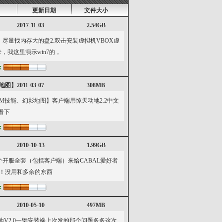
更新日期
文件大小
2017-11-03
2.54GB
，尽量找内存大的盘2.双击安装虚拟机VBOX虚
，我这里演示win7的，
：
地图】
2011-03-07
308MB
M技能、幻影地图】客户端用惊天动地2.2中文
看下
：
2010-10-13
1.99GB
开服全套（包括客户端）来给CABAL爱好者
！没用和多余的东西
：
2010-05-10
497MB
1.html惊天动地V2.0一键安装端上次发的那个问题多多这次