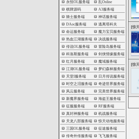
永恒OL服务端
乱Online
棋牌源码
A3服务端
骑士服务端
神话服务端
DAoc服务端
逃离塔科夫
[
惊
命运服务端
魔力宝贝服务端
热血江湖服务端
决战服务端
传说OL服务端
冒险岛服务端
科洛斯服务端
剑侠情缘服务端
红月服务端
魔域服务端
[
惊
江湖OL服务端
梦幻森林服务端
天堂I服务端
日月传说服务端
时空之泪服务端
奇迹世界服务端
风云服务端
完美世界服务端
新魔界服务端
海盗王服务端
征服服务端
RF服务端
真封神服务端
机战服务端
天龙八部服务端
惊天动地服务端
三国OL服务端
征途服务端
传奇外传服务端
飞飞服务端