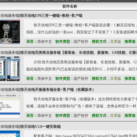
软件名称
天动地服务端
]
惊天动地EP8三变一键端+教程+客户端
惊天动地EP8三变一键端+教程+客户端架设步骤：1.解压压缩包
拟机，没什么好说的一直next，我安装过了不安装了！3.安装虚拟网卡
语言：
简体中文
软件类型
：国产软件
授权方式
：
共享版
推荐值
天动地服务端
]
惊天动地完美商业服务端【新装备、长老技能、新服饰、GM技能、幻影
介绍:惊天动地完美商业服务端【新装备、长老技能、新服饰、G
版此端面向进阶用户(已会架设的朋友)端无BUG，介绍不多说，自己
语言：
简体中文
软件类型
：国产软件
授权方式
：
共享版
推荐值
天动地服务端
]
惊天动地开服服务端全套+客户端（收藏版本）
惊天动地开服全套+客户端（收藏版本）这次我特意给大家做了个
收藏，该端不会有任何限制与广告！拥有了该端，您将会和官方一样
语言：
简体中文
软件类型
：国产软件
授权方式
：
共享版
推荐值
天动地服务端
]
惊天动地V2.0一键安装端
配套客户端：http://www.9876543210sf.com/soft/1764