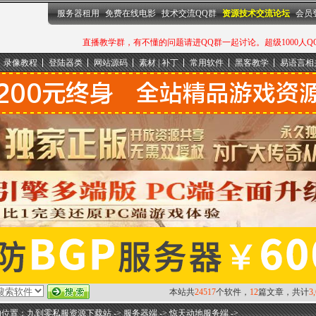
服务器租用
免费在线电影
技术交流QQ群
资源技术交流论坛
会员
直播教学群，有不懂的问题请进QQ群一起讨论。超级1000人QQ群：
录像教程
登陆器类
网站源码
素材 | 补丁
常用软件
黑客教学
易语言相
本站共
24517
个软件，
12
篇文章，共计
3
的位置：
九到零私服资源下载站
->
服务器端
->
惊天动地服务端
->