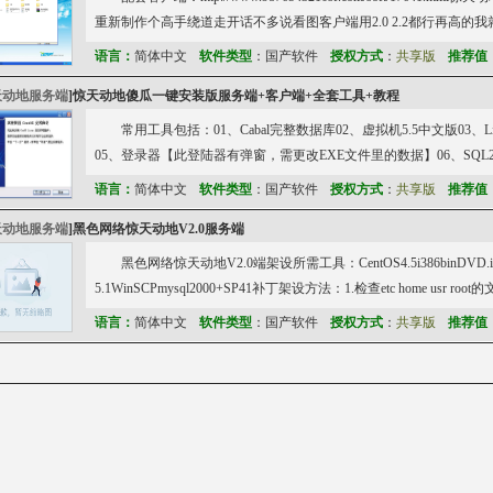
重新制作个高手绕道走开话不多说看图客户端用2.0 2.2都行再高的我
语言：
简体中文
软件类型
：国产软件
授权方式
：
共享版
推荐值
天动地服务端
]
惊天动地傻瓜一键安装版服务端+客户端+全套工具+教程
常用工具包括：01、Cabal完整数据库02、虚拟机5.5中文版03
05、登录器【此登陆器有弹窗，需更改EXE文件里的数据】06、SQL2
语言：
简体中文
软件类型
：国产软件
授权方式
：
共享版
推荐值
天动地服务端
]
黑色网络惊天动地V2.0服务端
黑色网络惊天动地V2.0端架设所需工具：CentOS4.5i386binDVD.isoVMw
5.1WinSCPmysql2000+SP41补丁架设方法：1.检查etc home usr ro
语言：
简体中文
软件类型
：国产软件
授权方式
：
共享版
推荐值