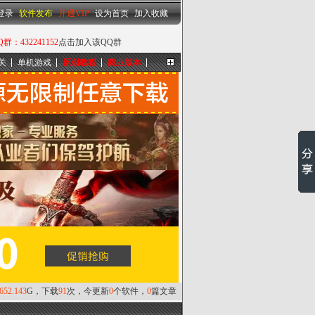
设为首页
|
加入收藏
登录
软件发布
开通VIP
设为首页
加入收藏
432241152
点击加入该QQ群
关
单机游戏
原创教程
商业版本
更多...
,652.143
G，下载
91
次，今更新
0
个软件，
0
篇文章