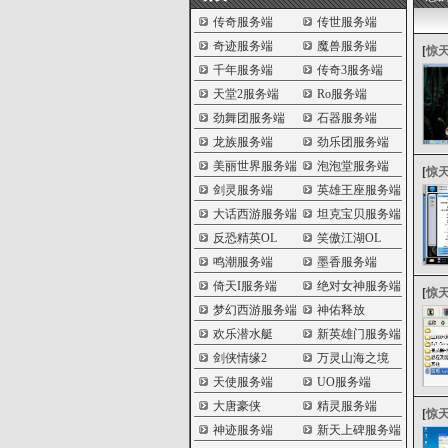
传奇服务端
传世服务端
奇迹服务端
魔兽服务端
[
惊
千年服务端
传奇3服务端
天堂2服务端
Ro服务端
劲舞团服务端
石器服务端
龙族服务端
劲乐团服务端
美丽世界服务端
泡泡堂服务端
[
惊
剑灵服务端
英雄王座服务端
大话西游服务端
坦克宝贝服务端
反恐精英OL
笑傲江湖OL
鸣潮服务端
墨香服务端
倚天I服务端
绝对女神服务端
[
惊
梦幻西游服务端
神佑释放
欢乐潜水艇
新英雄门服务端
剑侠情缘2
万灵山海之境
天使服务端
UO服务端
大唐豪侠
精灵服务端
[
惊
神迹服务端
新天上碑服务端