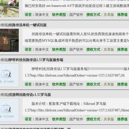
脑已经安装好.net framework 4.0下面就开始架设过程:1.建立游戏数
语言：
简体中文
软件类型
：国产软件
授权方式
：
共享版
推荐值
路传说
]
丝路传说单机一键试玩版
丝路传说单机一键试玩版看到有人发SL的东西我也凑凑热闹发个自制的
端需要熟悉MYSQL集成环境不熟悉的可以分离出来手工设置主要是MY
语言：
简体中文
软件类型
：国产软件
授权方式
：
共享版
推荐值
路传说
]
咿呀科技丝路传说1.57罗马版服务端
咿呀科技[丝路传说1.57罗马版服务端]\\\\\\\\\\\\\\\\\\\\\\\\\\\\\\\
1.57http://files.filefront.com/SilkroadOrdner+version+157/;11637497;/fil
语言：
简体中文
软件类型
：国产软件
授权方式
：
共享版
推荐值
路传说
]
优游网丝路传说v1.57罗马版
版本介绍：配套客户端下载地址：Silkroad 罗马版
1.57http://files.filefront.com/SilkroadOrdner+version+157/;1163749
（mysqlconnectornet5.2.3.zip）再安装和配置，建立丝路数据库见录像
语言：
简体中文
软件类型
：国产软件
授权方式
：
共享版
推荐值