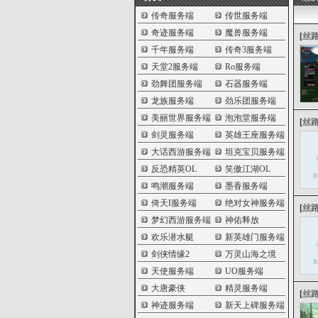
传奇服务端
传世服务端
奇迹服务端
魔兽服务端
[
丝
千年服务端
传奇3服务端
天堂2服务端
Ro服务端
劲舞团服务端
石器服务端
龙族服务端
劲乐团服务端
美丽世界服务端
泡泡堂服务端
[
丝
剑灵服务端
英雄王座服务端
大话西游服务端
坦克宝贝服务端
反恐精英OL
笑傲江湖OL
鸣潮服务端
墨香服务端
倚天I服务端
绝对女神服务端
[
丝
梦幻西游服务端
神佑释放
欢乐潜水艇
新英雄门服务端
剑侠情缘2
万灵山海之境
天使服务端
UO服务端
大唐豪侠
精灵服务端
[
丝
神迹服务端
新天上碑服务端