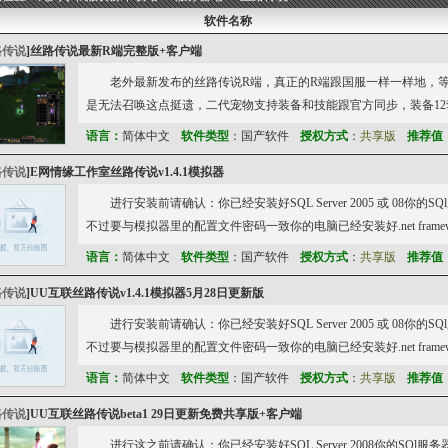
软件名称
路传说
]
丝路传说最新R端完整版+客户端
老外最新发布的丝路传说R端，真正的R端跟国服一样一样地，等级
是无法召唤这点挺遗，二代宠物支持装备和技能跟官方同步，装备1
语言：
简体中文
软件类型
：国产软件
授权方式
：
共享版
推荐值
路传说
]
E网情缘工作室丝路传说v1.4.1模拟器
进行安装前请确认：你已经安装好SQL Server 2005 或 08
不过要与模拟器里的配置文件密码一致你的电脑已经安装好.net framewo
语言：
简体中文
软件类型
：国产软件
授权方式
：
共享版
推荐值
路传说
]
UU互联丝路传说v1.4.1模拟器5月28日更新版
进行安装前请确认：你已经安装好SQL Server 2005 或 08
不过要与模拟器里的配置文件密码一致你的电脑已经安装好.net framewo
语言：
简体中文
软件类型
：国产软件
授权方式
：
共享版
推荐值
路传说
]
UU互联丝路传说beta1 29日更新免费共享版+客户端
进行这之前请确认：你已经安装好SQL Server 2008你的SQl