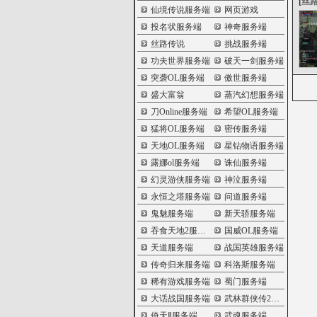
[
丝
仙境传说服务端
网页游戏
投名状服务端
神奇服务端
丝路传说
挑战服务端
功夫世界服务端
破天一剑服务端
突袭OL服务端
傲世服务端
盛大富翁
蒸汽幻想服务端
刀Online服务端
希望OL服务端
猛将OL服务端
密传服务端
天地OL服务端
星钻物语服务端
露娜ol服务端
诛仙服务端
幻灵游侠服务端
神泣服务端
永恒之塔服务端
问道服务端
鬼魅服务端
新天骄服务端
吞食天地2服务端
国威OL服务端
天道服务端
战国英雄服务端
传奇归来服务端
科洛斯服务端
稀有游戏服务端
蜀门服务端
大话战国服务端
武林群侠传2服务端
倚天Ⅱ服务端
武魂服务端