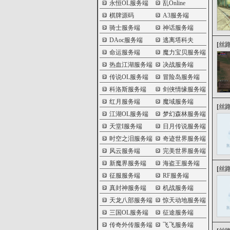
永恒OL服务端
乱Online
棋牌源码
A3服务端
骑士服务端
神话服务端
DAoc服务端
逃离塔科夫
[
丝
命运服务端
魔力宝贝服务端
热血江湖服务端
决战服务端
传说OL服务端
冒险岛服务端
科洛斯服务端
剑侠情缘服务端
红月服务端
魔域服务端
[
丝
江湖OL服务端
梦幻森林服务端
天堂I服务端
日月传说服务端
时空之泪服务端
奇迹世界服务端
风云服务端
完美世界服务端
新魔界服务端
海盗王服务端
[
丝
征服服务端
RF服务端
真封神服务端
机战服务端
天龙八部服务端
惊天动地服务端
三国OL服务端
征途服务端
传奇外传服务端
飞飞服务端