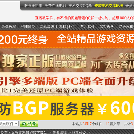
服务器租用
免费在线电影
技术交流QQ群
资源技术交流论坛
会员
直播教学群，有不懂的问题请进QQ群一起讨论。超级1000人QQ群：
录像教程
登陆器类
网站源码
素材 | 补丁
常用软件
黑客教学
易语言相
本站共
24517
个软件，
12
篇文章，共计
3
的位置：
九到零私服资源下载站
->
服务器端
->
丝路传说
->