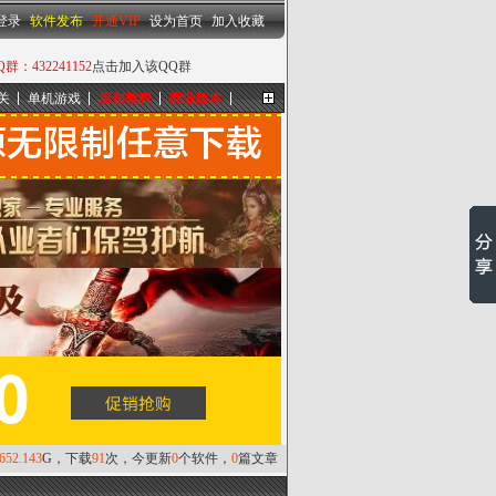
设为首页
|
加入收藏
登录
软件发布
开通VIP
设为首页
加入收藏
432241152
点击加入该QQ群
关
单机游戏
原创教程
商业版本
更多...
,652.143
G，下载
91
次，今更新
0
个软件，
0
篇文章