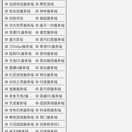
仙境传说服务端
网页游戏
投名状服务端
神奇服务端
丝路传说
挑战服务端
功夫世界服务端
破天一剑服务端
突袭OL服务端
傲世服务端
盛大富翁
蒸汽幻想服务端
刀Online服务端
希望OL服务端
猛将OL服务端
密传服务端
天地OL服务端
星钻物语服务端
露娜ol服务端
诛仙服务端
幻灵游侠服务端
神泣服务端
永恒之塔服务端
问道服务端
鬼魅服务端
新天骄服务端
吞食天地2服务端
国威OL服务端
天道服务端
战国英雄服务端
传奇归来服务端
科洛斯服务端
稀有游戏服务端
蜀门服务端
大话战国服务端
武林群侠传2服务端
倚天Ⅱ服务端
武魂服务端