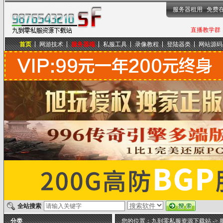
服务器租用
免费
直播教学群，
首页
网游技术
服务器端
私服工具
录像教程
登陆器类
网站源码
九到零私服资源下载站
全站搜索
分类
您的位置：
九到零私服资源下载站
->