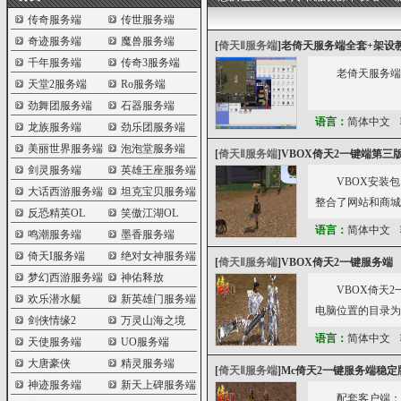
传奇服务端
传世服务端
奇迹服务端
魔兽服务端
[
倚天Ⅱ服务端
]
老倚天服务端全套+架设
千年服务端
传奇3服务端
老倚天服务端
天堂2服务端
Ro服务端
劲舞团服务端
石器服务端
语言：
简体中文
龙族服务端
劲乐团服务端
美丽世界服务端
泡泡堂服务端
[
倚天Ⅱ服务端
]
VBOX倚天2一键端第三
剑灵服务端
英雄王座服务端
VBOX安装包 
大话西游服务端
坦克宝贝服务端
整合了网站和商城
反恐精英OL
笑傲江湖OL
语言：
简体中文
鸣潮服务端
墨香服务端
倚天I服务端
绝对女神服务端
[
倚天Ⅱ服务端
]
VBOX倚天2一键服务端
梦幻西游服务端
神佑释放
VBOX倚天2
欢乐潜水艇
新英雄门服务端
电脑位置的目录为
剑侠情缘2
万灵山海之境
语言：
简体中文
天使服务端
UO服务端
大唐豪侠
精灵服务端
[
倚天Ⅱ服务端
]
Mc倚天2一键服务端稳定
神迹服务端
新天上碑服务端
配套客户端：htt