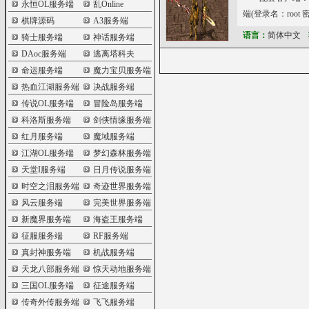
永恒OL服务端
乱Online
端(登录名：root 密
棋牌源码
A3服务端
语言：
简体中文
骑士服务端
神话服务端
DAoc服务端
逃离塔科夫
命运服务端
魔力宝贝服务端
热血江湖服务端
决战服务端
传说OL服务端
冒险岛服务端
科洛斯服务端
剑侠情缘服务端
红月服务端
魔域服务端
江湖OL服务端
梦幻森林服务端
天堂I服务端
日月传说服务端
时空之泪服务端
奇迹世界服务端
风云服务端
完美世界服务端
新魔界服务端
海盗王服务端
征服服务端
RF服务端
真封神服务端
机战服务端
天龙八部服务端
惊天动地服务端
三国OL服务端
征途服务端
传奇外传服务端
飞飞服务端