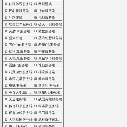
仙境传说服务端
网页游戏
投名状服务端
神奇服务端
丝路传说
挑战服务端
功夫世界服务端
破天一剑服务端
突袭OL服务端
傲世服务端
盛大富翁
蒸汽幻想服务端
刀Online服务端
希望OL服务端
猛将OL服务端
密传服务端
天地OL服务端
星钻物语服务端
露娜ol服务端
诛仙服务端
幻灵游侠服务端
神泣服务端
永恒之塔服务端
问道服务端
鬼魅服务端
新天骄服务端
吞食天地2服务端
国威OL服务端
天道服务端
战国英雄服务端
传奇归来服务端
科洛斯服务端
稀有游戏服务端
蜀门服务端
大话战国服务端
武林群侠传2服务端
倚天Ⅱ服务端
武魂服务端