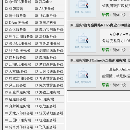
永恒OL服务端
乱Online
销售,可玩性高,
棋牌源码
A3服务端
语言：
简体中文
骑士服务端
神话服务端
DAoc服务端
逃离塔科夫
[
RF服务端
]
奇盛网络RFG5商业2008服
命运服务端
魔力宝贝服务端
★◎◆☆●〓
热血江湖服务端
决战服务端
务端 完整官方1
传说OL服务端
冒险岛服务端
语言：
简体中文
科洛斯服务端
剑侠情缘服务端
红月服务端
魔域服务端
[
RF服务端
]
RFOnline0620最新服务端
江湖OL服务端
梦幻森林服务端
最新RFOn
天堂I服务端
日月传说服务端
能看懂，就是数据库
时空之泪服务端
奇迹世界服务端
语言：
简体中文
风云服务端
完美世界服务端
新魔界服务端
海盗王服务端
征服服务端
RF服务端
真封神服务端
机战服务端
天龙八部服务端
惊天动地服务端
三国OL服务端
征途服务端
传奇外传服务端
飞飞服务端