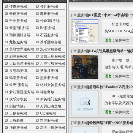
传奇服务端
传世服务端
奇迹服务端
魔兽服务端
[
RF服务端
]
RF国度 “小米”G4宇宙端+
千年服务端
传奇3服务端
配套客户端：htt
天堂2服务端
Ro服务端
装SQL2000+SP4
劲舞团服务端
石器服务端
语言：
简体中文
龙族服务端
劲乐团服务端
美丽世界服务端
泡泡堂服务端
[
RF服务端
]
RF-核战风暴超级简单一键
剑灵服务端
英雄王座服务端
客户端下载：htt
大话西游服务端
坦克宝贝服务端
键安装!好啦,简单说
反恐精英OL
笑傲江湖OL
语言：
简体中文
鸣潮服务端
墨香服务端
倚天I服务端
绝对女神服务端
[
RF服务端
]
前沿科技RFonlineG5商业2
梦幻西游服务端
神佑释放
BUG完整修
欢乐潜水艇
新英雄门服务端
的名字以及武器的
剑侠情缘2
万灵山海之境
语言：
简体中文
天使服务端
UO服务端
大唐豪侠
精灵服务端
[
RF服务端
]
爱靓网络RF商业2008服务端
神迹服务端
新天上碑服务端
爱靓网络经营范