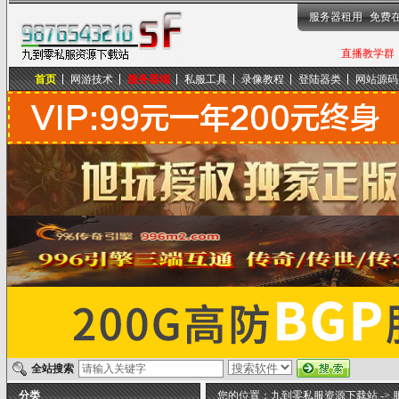
服务器租用
免费
直播教学群，
首页
网游技术
服务器端
私服工具
录像教程
登陆器类
网站源码
九到零私服资源下载站
全站搜索
分类
您的位置：
九到零私服资源下载站
->