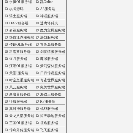
永恒OL服务端
乱Online
棋牌源码
A3服务端
骑士服务端
神话服务端
DAoc服务端
逃离塔科夫
命运服务端
魔力宝贝服务端
热血江湖服务端
决战服务端
传说OL服务端
冒险岛服务端
科洛斯服务端
剑侠情缘服务端
红月服务端
魔域服务端
江湖OL服务端
梦幻森林服务端
天堂I服务端
日月传说服务端
时空之泪服务端
奇迹世界服务端
风云服务端
完美世界服务端
新魔界服务端
海盗王服务端
征服服务端
RF服务端
真封神服务端
机战服务端
天龙八部服务端
惊天动地服务端
三国OL服务端
征途服务端
传奇外传服务端
飞飞服务端