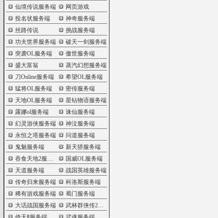
仙境传说服务端
网页游戏
投名状服务端
神奇服务端
丝路传说
挑战服务端
功夫世界服务端
破天一剑服务端
突袭OL服务端
傲世服务端
盛大富翁
蒸汽幻想服务端
刀Online服务端
希望OL服务端
猛将OL服务端
密传服务端
天地OL服务端
星钻物语服务端
露娜ol服务端
诛仙服务端
幻灵游侠服务端
神泣服务端
永恒之塔服务端
问道服务端
鬼魅服务端
新天骄服务端
吞食天地2服务端
国威OL服务端
天道服务端
战国英雄服务端
传奇归来服务端
科洛斯服务端
稀有游戏服务端
蜀门服务端
大话战国服务端
武林群侠传2服务端
倚天Ⅱ服务端
武魂服务端