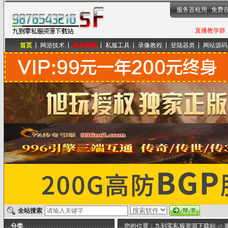
服务器租用
免费
直播教学群，
首页
网游技术
服务器端
私服工具
录像教程
登陆器类
网站源码
九到零私服资源下载站
全站搜索
分类
您的位置：
九到零私服资源下载站
->