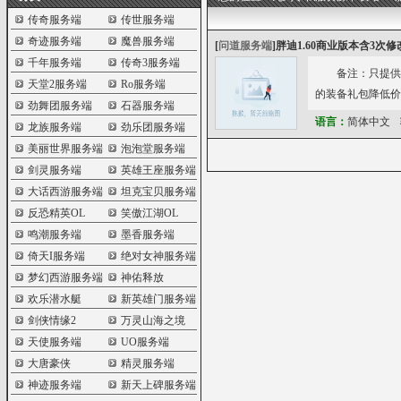
传奇服务端
传世服务端
奇迹服务端
魔兽服务端
[
问道服务端
]
胖迪1.60商业版本含3次
千年服务端
传奇3服务端
备注：只提供了
天堂2服务端
Ro服务端
的装备礼包降低价格
劲舞团服务端
石器服务端
语言：
简体中文
龙族服务端
劲乐团服务端
美丽世界服务端
泡泡堂服务端
剑灵服务端
英雄王座服务端
大话西游服务端
坦克宝贝服务端
反恐精英OL
笑傲江湖OL
鸣潮服务端
墨香服务端
倚天I服务端
绝对女神服务端
梦幻西游服务端
神佑释放
欢乐潜水艇
新英雄门服务端
剑侠情缘2
万灵山海之境
天使服务端
UO服务端
大唐豪侠
精灵服务端
神迹服务端
新天上碑服务端