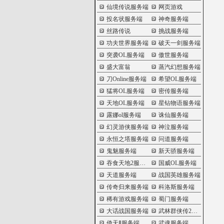
仙境传说服务端
网页游戏
投名状服务端
神奇服务端
丝路传说
挑战服务端
功夫世界服务端
破天一剑服务端
突袭OL服务端
傲世服务端
盛大富翁
蒸汽幻想服务端
刀Online服务端
希望OL服务端
猛将OL服务端
密传服务端
天地OL服务端
星钻物语服务端
露娜ol服务端
诛仙服务端
幻灵游侠服务端
神泣服务端
永恒之塔服务端
问道服务端
鬼魅服务端
新天骄服务端
吞食天地2服务端
国威OL服务端
天道服务端
战国英雄服务端
传奇归来服务端
科洛斯服务端
稀有游戏服务端
蜀门服务端
大话战国服务端
武林群侠传2服务端
倚天Ⅱ服务端
武魂服务端