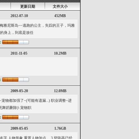
更新日期
文件大小
2012-07-10
452MB
入了梅雅尼斯岛~~逃跑的公主，失踪的王子，玛雅
者的身上，到底是放任
：
2011-11-05
10.2MB
：
2009-05-20
12.0MB
边~宠物都加强了~(可能有遗漏...) 职业调整~进
舞蹈删除)\ 宠物职
：
2009-05-05
1.76GB
改名字.人物形象.重置人物加点。 3.登陆器已经