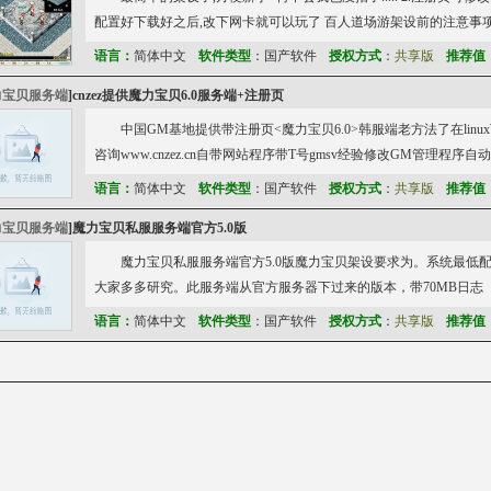
配置好下载好之后,改下网卡就可以玩了 百人道场游架设前的注意事项
语言：
简体中文
软件类型
：国产软件
授权方式
：
共享版
推荐值
力宝贝服务端
]
cnzez提供魔力宝贝6.0服务端+注册页
中国GM基地提供带注册页<魔力宝贝6.0>韩服端老方法了在li
咨询www.cnzez.cn自带网站程序带T号gmsv经验修改GM管理程
语言：
简体中文
软件类型
：国产软件
授权方式
：
共享版
推荐值
力宝贝服务端
]
魔力宝贝私服服务端官方5.0版
魔力宝贝私服服务端官方5.0版魔力宝贝架设要求为。系统最低配置1
大家多多研究。此服务端从官方服务器下过来的版本，带70MB日志
语言：
简体中文
软件类型
：国产软件
授权方式
：
共享版
推荐值