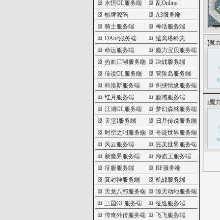
永恒OL服务端
乱Online
棋牌源码
A3服务端
骑士服务端
神话服务端
DAoc服务端
逃离塔科夫
[
魔
命运服务端
魔力宝贝服务端
热血江湖服务端
决战服务端
传说OL服务端
冒险岛服务端
科洛斯服务端
剑侠情缘服务端
红月服务端
魔域服务端
[
魔
江湖OL服务端
梦幻森林服务端
天堂I服务端
日月传说服务端
时空之泪服务端
奇迹世界服务端
风云服务端
完美世界服务端
新魔界服务端
海盗王服务端
征服服务端
RF服务端
真封神服务端
机战服务端
天龙八部服务端
惊天动地服务端
三国OL服务端
征途服务端
传奇外传服务端
飞飞服务端