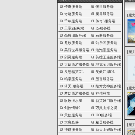
传奇服务端
传世服务端
奇迹服务端
魔兽服务端
[
魔
千年服务端
传奇3服务端
天堂2服务端
Ro服务端
劲舞团服务端
石器服务端
龙族服务端
劲乐团服务端
美丽世界服务端
泡泡堂服务端
[
魔
剑灵服务端
英雄王座服务端
大话西游服务端
坦克宝贝服务端
反恐精英OL
笑傲江湖OL
鸣潮服务端
墨香服务端
倚天I服务端
绝对女神服务端
[
魔
梦幻西游服务端
神佑释放
欢乐潜水艇
新英雄门服务端
剑侠情缘2
万灵山海之境
天使服务端
UO服务端
大唐豪侠
精灵服务端
[
魔
神迹服务端
新天上碑服务端