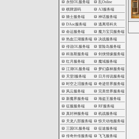
永恒OL服务端
乱Online
棋牌源码
A3服务端
骑士服务端
神话服务端
DAoc服务端
逃离塔科夫
命运服务端
魔力宝贝服务端
热血江湖服务端
决战服务端
传说OL服务端
冒险岛服务端
科洛斯服务端
剑侠情缘服务端
红月服务端
魔域服务端
江湖OL服务端
梦幻森林服务端
天堂I服务端
日月传说服务端
时空之泪服务端
奇迹世界服务端
风云服务端
完美世界服务端
新魔界服务端
海盗王服务端
征服服务端
RF服务端
真封神服务端
机战服务端
天龙八部服务端
惊天动地服务端
三国OL服务端
征途服务端
传奇外传服务端
飞飞服务端