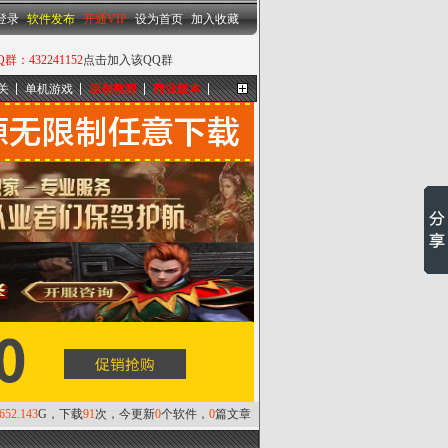
设为首页
|
加入收藏
登录
软件发布
开通VIP
设为首页
加入收藏
432241152
点击加入该QQ群
关
单机游戏
原创教程
商业版本
更多...
,652.143
G，下载
91
次，今更新
0
个软件，
0
篇文章