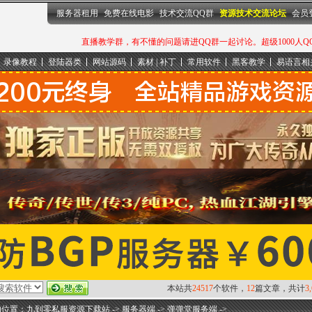
服务器租用
免费在线电影
技术交流QQ群
资源技术交流论坛
会员
直播教学群，有不懂的问题请进QQ群一起讨论。超级1000人QQ群：
录像教程
登陆器类
网站源码
素材 | 补丁
常用软件
黑客教学
易语言相
本站共
24517
个软件，
12
篇文章，共计
3
的位置：
九到零私服资源下载站
->
服务器端
->
弹弹堂服务端
->