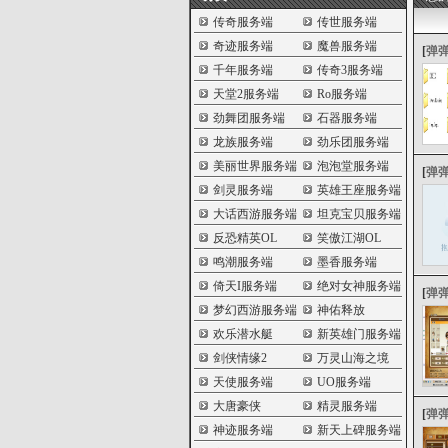
传奇服务端
传世服务端
奇迹服务端
魔兽服务端
[
弹
千年服务端
传奇3服务端
天堂2服务端
Ro服务端
劲舞团服务端
石器服务端
龙族服务端
劲乐团服务端
美丽世界服务端
泡泡堂服务端
[
弹
剑灵服务端
英雄王座服务端
大话西游服务端
坦克宝贝服务端
反恐精英OL
笑傲江湖OL
鸣潮服务端
墨香服务端
倚天I服务端
绝对女神服务端
[
弹
梦幻西游服务端
神佑释放
欢乐潜水艇
新英雄门服务端
剑侠情缘2
万灵山海之境
天使服务端
UO服务端
大唐豪侠
精灵服务端
[
弹
神迹服务端
新天上碑服务端