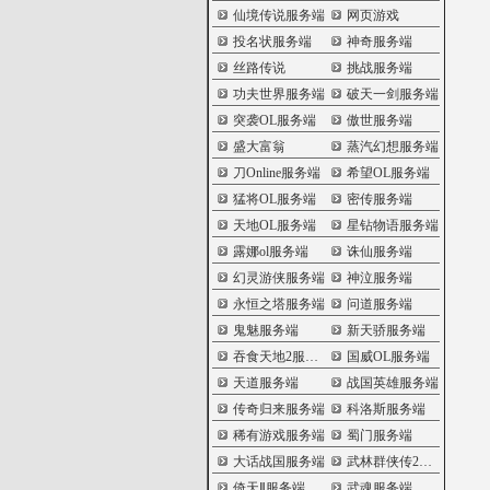
仙境传说服务端
网页游戏
投名状服务端
神奇服务端
丝路传说
挑战服务端
功夫世界服务端
破天一剑服务端
突袭OL服务端
傲世服务端
盛大富翁
蒸汽幻想服务端
刀Online服务端
希望OL服务端
猛将OL服务端
密传服务端
天地OL服务端
星钻物语服务端
露娜ol服务端
诛仙服务端
幻灵游侠服务端
神泣服务端
永恒之塔服务端
问道服务端
鬼魅服务端
新天骄服务端
吞食天地2服务端
国威OL服务端
天道服务端
战国英雄服务端
传奇归来服务端
科洛斯服务端
稀有游戏服务端
蜀门服务端
大话战国服务端
武林群侠传2服务端
倚天Ⅱ服务端
武魂服务端