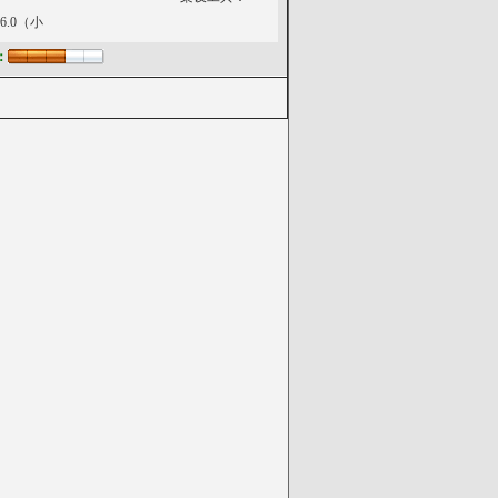
s6.0（小
：