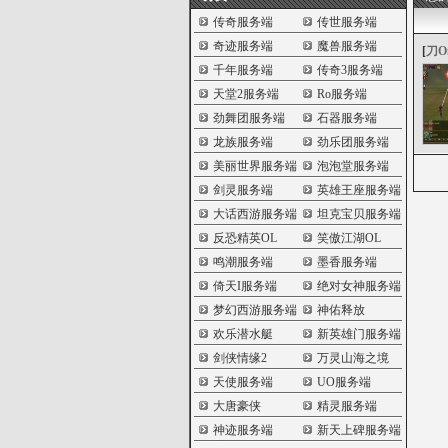
传奇服务端
传世服务端
奇迹服务端
魔兽服务端
[
刀O
千年服务端
传奇3服务端
天堂2服务端
Ro服务端
劲舞团服务端
石器服务端
龙族服务端
劲乐团服务端
美丽世界服务端
泡泡堂服务端
剑灵服务端
英雄王座服务端
大话西游服务端
坦克宝贝服务端
反恐精英OL
笑傲江湖OL
鸣潮服务端
墨香服务端
倚天I服务端
绝对女神服务端
梦幻西游服务端
神佑释放
欢乐潜水艇
新英雄门服务端
剑侠情缘2
万灵山海之境
天使服务端
UO服务端
大唐豪侠
精灵服务端
神迹服务端
新天上碑服务端