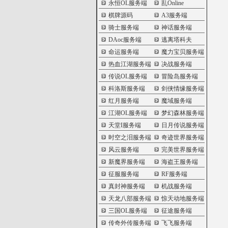
永恒OL服务端
乱Online
棋牌源码
A3服务端
骑士服务端
神话服务端
DAoc服务端
逃离塔科夫
命运服务端
魔力宝贝服务端
热血江湖服务端
决战服务端
传说OL服务端
冒险岛服务端
科洛斯服务端
剑侠情缘服务端
红月服务端
魔域服务端
江湖OL服务端
梦幻森林服务端
天堂I服务端
日月传说服务端
时空之泪服务端
奇迹世界服务端
风云服务端
完美世界服务端
新魔界服务端
海盗王服务端
征服服务端
RF服务端
真封神服务端
机战服务端
天龙八部服务端
惊天动地服务端
三国OL服务端
征途服务端
传奇外传服务端
飞飞服务端