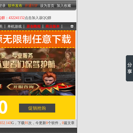
设为首页
|
加入收藏
登录
软件发布
开通VIP
设为首页
加入收藏
432241152
点击加入该QQ群
关
单机游戏
原创教程
商业版本
更多...
,652.143
G，下载
91
次，今更新
0
个软件，
0
篇文章