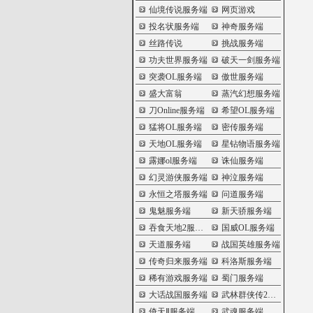
仙境传说服务端
网页游戏
投名状服务端
神奇服务端
丝路传说
挑战服务端
功夫世界服务端
破天一剑服务端
突袭OL服务端
傲世服务端
盛大富翁
蒸汽幻想服务端
刀Online服务端
希望OL服务端
猛将OL服务端
密传服务端
天地OL服务端
星钻物语服务端
露娜ol服务端
诛仙服务端
幻灵游侠服务端
神泣服务端
永恒之塔服务端
问道服务端
鬼魅服务端
新天骄服务端
吞食天地2服务端
国威OL服务端
天道服务端
战国英雄服务端
传奇归来服务端
科洛斯服务端
稀有游戏服务端
蜀门服务端
大话战国服务端
武林群侠传2服务端
倚天Ⅱ服务端
武魂服务端