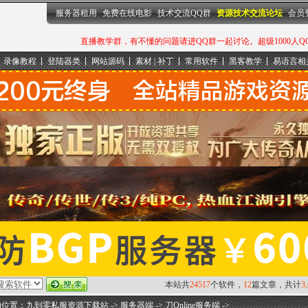
服务器租用
免费在线电影
技术交流QQ群
资源技术交流论坛
会员
直播教学群，有不懂的问题请进QQ群一起讨论。超级1000人QQ群：
录像教程
登陆器类
网站源码
素材 | 补丁
常用软件
黑客教学
易语言相
本站共
24517
个软件，
12
篇文章，共计
3
的位置：
九到零私服资源下载站
->
服务器端
->
刀Online服务端
->