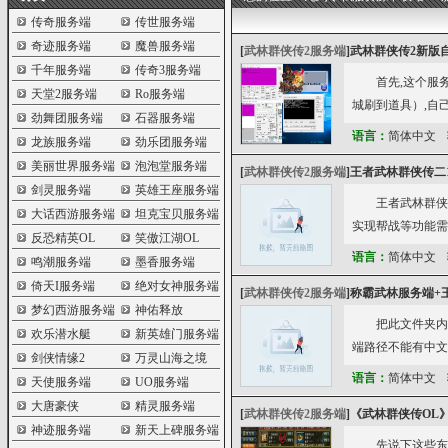
传奇服务端
传世服务端
奇迹服务端
魔兽服务端
[
武林群侠传2服务端
]
武林群侠传2新版自
千年服务端
传奇3服务端
首先,这个服
天堂2服务端
Ro服务端
城刷到道具）,自
劲舞团服务端
石器服务端
语言：
简体中文
龙族服务端
劲乐团服务端
美丽世界服务端
泡泡堂服务端
[
武林群侠传2服务端
]
王者武林群侠传二
剑灵服务端
英雄王座服务端
王者武林群侠
大话西游服务端
坦克宝贝服务端
实现帮战等功能需
反恐精英OL
笑傲江湖OL
语言：
简体中文
鸣潮服务端
墨香服务端
倚天I服务端
绝对女神服务端
[
武林群侠传2服务端
]
称霸武林服务端+
梦幻西游服务端
神佑释放
把此文件夹内
欢乐潜水艇
新英雄门服务端
端路径不能有中文或
剑侠情缘2
万灵山海之境
语言：
简体中文
天使服务端
UO服务端
大唐豪侠
精灵服务端
[
武林群侠传2服务端
]
《武林群侠传OL
神迹服务端
新天上碑服务端
先说下这些东