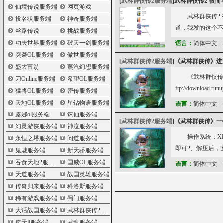
[
武林群侠传2服务端
]
武林群侠传2 很简
仙境传说服务端
网页游戏
武林群侠传2
投名状服务端
神奇服务端
道，我发的这个不是
丝路传说
挑战服务端
功夫世界服务端
破天一剑服务端
语言：
简体中文
突袭OL服务端
傲世服务端
[
武林群侠传2服务端
]
《武林群侠传》进
盛大富翁
蒸汽幻想服务端
《武林群侠传
刀Online服务端
希望OL服务端
ftp://downloa
猛将OL服务端
密传服务端
天地OL服务端
星钻物语服务端
语言：
简体中文
露娜ol服务端
诛仙服务端
[
武林群侠传2服务端
]
《武林群侠传》一
幻灵游侠服务端
神泣服务端
操作系统：X
永恒之塔服务端
问道服务端
即可2、解压后，
鬼魅服务端
新天骄服务端
吞食天地2服务端
国威OL服务端
语言：
简体中文
天道服务端
战国英雄服务端
传奇归来服务端
科洛斯服务端
稀有游戏服务端
蜀门服务端
大话战国服务端
武林群侠传2服务端
倚天Ⅱ服务端
武魂服务端