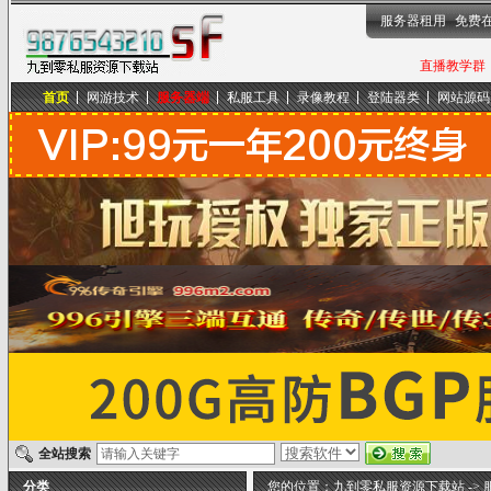
服务器租用
免费
直播教学群，
首页
网游技术
服务器端
私服工具
录像教程
登陆器类
网站源码
九到零私服资源下载站
全站搜索
分类
您的位置：
九到零私服资源下载站
->