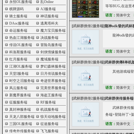
永恒OL服务端
乱Online
等等BUG,在这
棋牌源码
A3服务端
语言：
简体中文
骑士服务端
神话服务端
DAoc服务端
逃离塔科夫
[
武林群侠传2服务端
]
龍神odk發的武林
命运服务端
魔力宝贝服务端
龍神odk發
热血江湖服务端
决战服务端
传说OL服务端
冒险岛服务端
语言：
简体中文
科洛斯服务端
剑侠情缘服务端
红月服务端
魔域服务端
[
武林群侠传2服务端
]
武林群俠傳Ⅱ单机
江湖OL服务端
梦幻森林服务端
其他游戏端登陆
天堂I服务端
日月传说服务端
时空之泪服务端
奇迹世界服务端
语言：
简体中文
风云服务端
完美世界服务端
新魔界服务端
海盗王服务端
[
武林群侠传2服务端
]
武林群侠传服务端
征服服务端
RF服务端
武林群侠传服
真封神服务端
机战服务端
务端+登陆补丁+架设教程
天龙八部服务端
惊天动地服务端
三国OL服务端
征途服务端
语言：
简体中文
传奇外传服务端
飞飞服务端