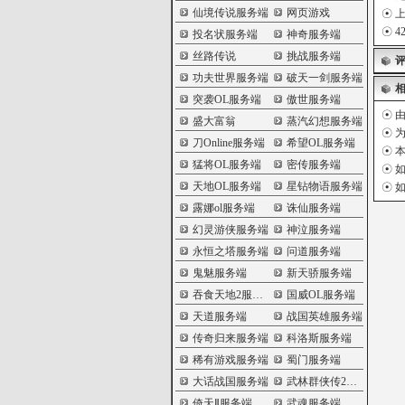
仙境传说服务端
网页游戏
☉
上
☉
4
投名状服务端
神奇服务端
丝路传说
挑战服务端
功夫世界服务端
破天一剑服务端
突袭OL服务端
傲世服务端
☉ 
盛大富翁
蒸汽幻想服务端
☉ 
刀Online服务端
希望OL服务端
☉ 
猛将OL服务端
密传服务端
☉ 
天地OL服务端
星钻物语服务端
☉ 
露娜ol服务端
诛仙服务端
幻灵游侠服务端
神泣服务端
永恒之塔服务端
问道服务端
鬼魅服务端
新天骄服务端
吞食天地2服务端
国威OL服务端
天道服务端
战国英雄服务端
传奇归来服务端
科洛斯服务端
稀有游戏服务端
蜀门服务端
大话战国服务端
武林群侠传2服务端
倚天Ⅱ服务端
武魂服务端