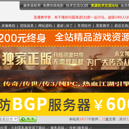
服务器租用
免费在线电影
技术交流QQ群
资源技术交流论坛
会员
直播教学群，有不懂的问题请进QQ群一起讨论。超级1000人QQ群：
录像教程
登陆器类
网站源码
素材 | 补丁
常用软件
黑客教学
易语言相
本站共
24517
个软件，
12
篇文章，共计
3
的位置：
九到零私服资源下载站
->
服务器端
->
传奇3服务端
->