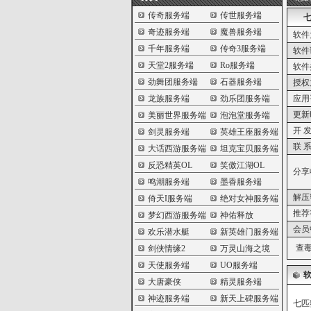
传奇服务端
传世服务端
奇迹服务端
魔兽服务端
软件
千年服务端
传奇3服务端
软件
天堂2服务端
Ro服务端
软件
劲舞团服务端
石器服务端
授权
龙族服务端
劲乐团服务端
应用
更新
美丽世界服务端
泡泡堂服务端
开 发
剑灵服务端
英雄王座服务端
联 系
大话西游服务端
坦克宝贝服务端
反恐精英OL
笑傲江湖OL
分享
鸣潮服务端
墨香服务端
解压
倚天I服务端
绝对女神服务端
推荐
梦幻西游服务端
神佑释放
会员
欢乐潜水艇
新英雄门服务端
查毒
剑侠情缘2
万灵山海之境
天使服务端
UO服务端
大唐豪侠
精灵服务端
神迹服务端
新天上碑服务端
七匹