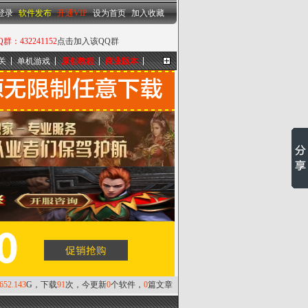
设为首页
|
加入收藏
登录
软件发布
开通VIP
设为首页
加入收藏
432241152
点击加入该QQ群
关
单机游戏
原创教程
商业版本
更多...
,652.143
G，下载
91
次，今更新
0
个软件，
0
篇文章