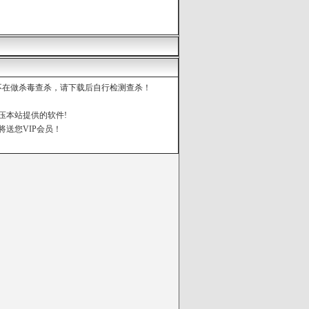
都不在做杀毒查杀，请下载后自行检测查杀！
压本站提供的软件!
将送您VIP会员！