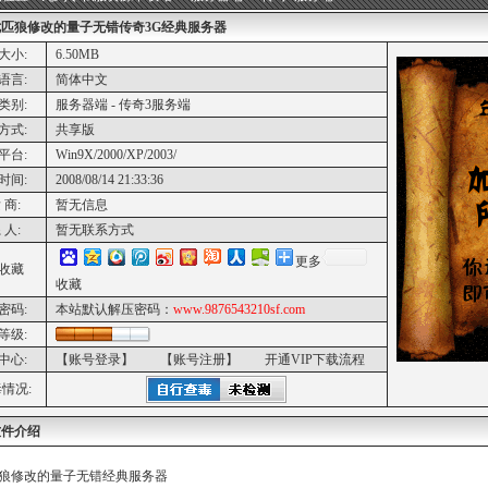
七匹狼修改的量子无错传奇3G经典服务器
大小:
6.50MB
语言:
简体中文
类别:
服务器端 - 传奇3服务端
方式:
共享版
平台:
Win9X/2000/XP/2003/
时间:
2008/08/14 21:33:36
 商:
暂无信息
 人:
暂无联系方式
更多
收藏
收藏
密码:
本站默认解压密码：
www.9876543210sf.com
等级:
中心:
【账号登录】
【账号注册】
开通VIP下载流程
情况:
软件介绍
狼修改的量子无错经典服务器