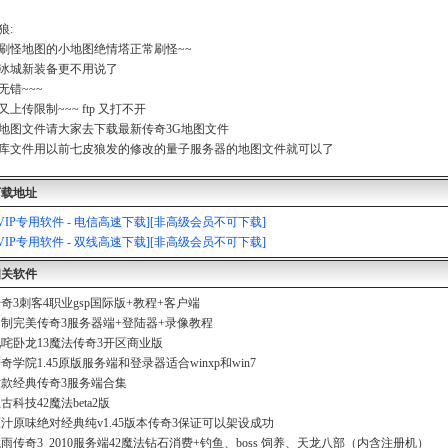
狼:
刷怪地图的小地图绝情塔正常刷怪~~
冰城新装备更不用说了
无错~~~
又上传限制~~~ ftp 又打不开
地图文件请大家去下载最新传奇3G地图文件
库文件用以前七皮狼发的修改的量子服务器的地图文件就可以了
下载地址
[VIP专用软件 - 电信高速下载][非高级会员不可下载]
[VIP专用软件 - 双线高速下载][非高级会员不可下载]
相关软件
奇3刺客4职业gsp国际版+教程+客户端
制完美传奇3服务器端+登陆器+录像教程
咤卧龙13魔法传奇3开区商业版
奇学院1.45原版服务端和登录器适合winxp和win7
款经典传奇3服务端合集
古科技42魔法beta2版
汁原味绝对经典纯v1.45版本传奇3保证可以架设成功
雨传奇3_2010服务端42魔法钻石消费+钓鱼、boss 饲养、天龙八部（内含注册机）