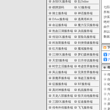
永恒OL服务端
乱Online
七匹
棋牌源码
A3服务端
所有
骑士服务端
神话服务端
沙漠
DAoc服务端
逃离塔科夫
绝对
命运服务端
魔力宝贝服务端
由于
热血江湖服务端
决战服务端
所以
数据
传说OL服务端
冒险岛服务端
科洛斯服务端
剑侠情缘服务端
红月服务端
魔域服务端
江湖OL服务端
梦幻森林服务端
天堂I服务端
日月传说服务端
时空之泪服务端
奇迹世界服务端
风云服务端
完美世界服务端
☉
传
新魔界服务端
海盗王服务端
☉
自
征服服务端
RF服务端
☉
叱
☉
传
真封神服务端
机战服务端
☉
六
天龙八部服务端
惊天动地服务端
☉
上
三国OL服务端
征途服务端
☉
原
传奇外传服务端
飞飞服务端
☉
龙