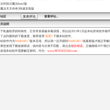
古科技42魔法beta1版
2魔法天天传奇3快速安装版
评论区
查看评论...
相关说明
由于私服程序的特殊性，它非常容易被杀毒误报，所以自2011年1月起本站所有软件
为了达到最快的下载速度，推荐使用
迅雷5
下载本站软件。
本站软件均为
WinRAR3.7
版本压缩，所以请一定升级到
WinRAR3.7
或最新版才能正常解
如果您发现下载链接错误，或内容与分类不匹配，请点击
报告错误
。正确报错10个我们
如发现本站软件需要解压密码，均为：
www.9876543210sf.com