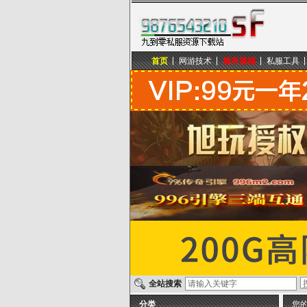
首页
网游技术
服务器端
私服工具
九到零私服资源下载站
全站搜索
分类
您