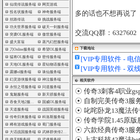
仙境传说服务端
网页游戏
多的话也不想再说了
投名状服务端
神奇服务端
丝路传说
挑战服务端
功夫世界服务端
破天一剑服务端
交流QQ群：6327602
突袭OL服务端
傲世服务端
盛大富翁
蒸汽幻想服务端
下载地址
刀Online服务端
希望OL服务端
猛将OL服务端
密传服务端
[VIP专用软件 - 
天地OL服务端
星钻物语服务端
[VIP专用软件 - 
露娜ol服务端
诛仙服务端
幻灵游侠服务端
神泣服务端
相关软件
永恒之塔服务端
问道服务端
☉
传奇3刺客4职业g
鬼魅服务端
新天骄服务端
☉
自制完美传奇3服
吞食天地2服务端
国威OL服务端
☉
叱咤卧龙13魔法传
天道服务端
战国英雄服务端
传奇归来服务端
科洛斯服务端
☉
传奇学院1.45原版
稀有游戏服务端
蜀门服务端
☉
六款经典传奇3服
大话战国服务端
武林群侠传2服务端
☉
上古科技42魔法bet
倚天Ⅱ服务端
武魂服务端