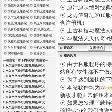
仙侣奇缘服务端
赤壁服务端
☉
原汁原味绝对经典纯
梦幻古龙服务端
梦幻龙族服务端
☉
龙雨传奇3_2010
天下无双服务端
凤舞天骄服务端
含注册机）
星愿OL服务端
乌龙学院服务端
☉
上古科技42魔法bet
武林外传服务端
真·武侠无双服务端
QQ西游服务端
弹弹堂服务端
☉
42魔法天天传奇3
疯狂坦克服务端
霸王大陆服务端
时时彩服务端
手机游戏服务端
评论区
DNF服务端
更多分类
相关说明
---请注意：以下内容为广告信息---
☉ 由于私服程序的特
1:永久文字200元出售,加色200元
站所有软件都不在做
2:永久文字200元出售,加色200元
3:永久文字200元出售,加色200元
☉ 为了达到最快的
4:永久文字200元出售,加色200元
☉ 本站软件均为
Win
5:永久文字200元出售,加色200元
6:永久文字200元出售,加色200元
新版才能正常解压本
7:永久文字200元出售,加色200元
☉ 如果您发现下载
8:永久文字200元出售,加色200元
9:永久文字200元出售,加色200元
确报错10个我们将送您