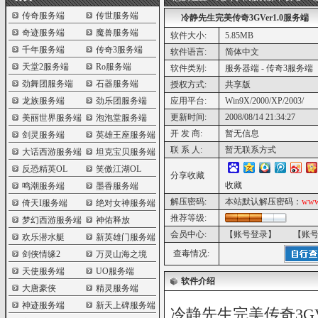
传奇服务端
传世服务端
冷静先生完美传奇3GVer1.0服务端
奇迹服务端
魔兽服务端
软件大小:
5.85MB
千年服务端
传奇3服务端
软件语言:
简体中文
天堂2服务端
Ro服务端
软件类别:
服务器端 - 传奇3服务端
劲舞团服务端
石器服务端
授权方式:
共享版
龙族服务端
劲乐团服务端
应用平台:
Win9X/2000/XP/2003/
更新时间:
2008/08/14 21:34:27
美丽世界服务端
泡泡堂服务端
开 发 商:
暂无信息
剑灵服务端
英雄王座服务端
联 系 人:
暂无联系方式
大话西游服务端
坦克宝贝服务端
反恐精英OL
笑傲江湖OL
分享收藏
收藏
鸣潮服务端
墨香服务端
解压密码:
本站默认解压密码：
www
倚天I服务端
绝对女神服务端
推荐等级:
梦幻西游服务端
神佑释放
会员中心:
【账号登录】
【账
欢乐潜水艇
新英雄门服务端
查毒情况:
剑侠情缘2
万灵山海之境
天使服务端
UO服务端
软件介绍
大唐豪侠
精灵服务端
神迹服务端
新天上碑服务端
冷静先生完美传奇3GVe