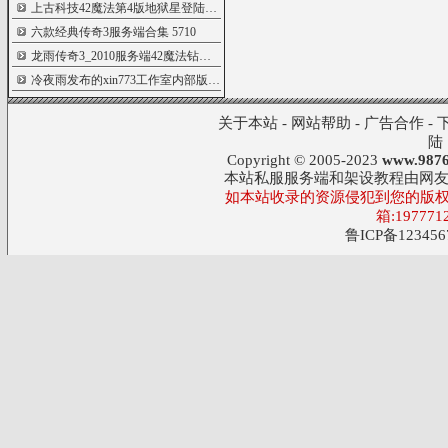
上古科技42魔法第4版地狱星登陆器+正版注
5719
六款经典传奇3服务端合集
5710
龙雨传奇3_2010服务端42魔法钻石消费+钓鱼
5674
冷夜雨发布的xin773工作室内部版
5670
关于本站
-
网站帮助
-
广告合作
-
陆
Copyright © 2005-2023
www.9876
本站私服服务端和架设教程由网
如本站收录的资源侵犯到您的版权
箱:197771
鲁ICP备123456