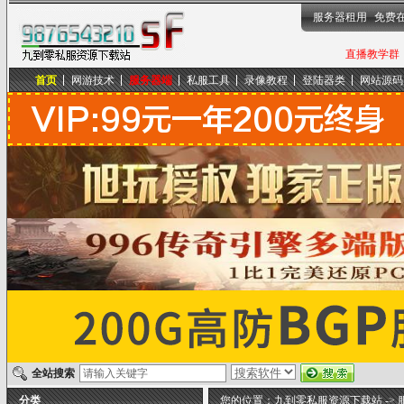
服务器租用
免费
直播教学群，
首页
网游技术
服务器端
私服工具
录像教程
登陆器类
网站源码
九到零私服资源下载站
全站搜索
分类
您的位置：
九到零私服资源下载站
->