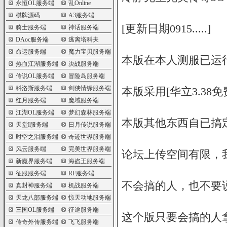
永恒OL服务端
乱Online
棋牌源码
A3服务端
[更新日期0915.....]
骑士服务端
神话服务端
DAoc服务端
逃离塔科夫
命运服务端
魔力宝贝服务端
本版在本人测服已运
热血江湖服务端
决战服务端
传说OL服务端
冒险岛服务端
科洛斯服务端
剑侠情缘服务端
本版采用[华立3.3
红月服务端
魔域服务端
江湖OL服务端
梦幻森林服务端
本版其他东西自已搞定
天堂I服务端
日月传说服务端
时空之泪服务端
奇迹世界服务端
风云服务端
完美世界服务端
论坛上传空间有限，
新魔界服务端
海盗王服务端
征服服务端
RF服务端
不会搞的人，也不要
真封神服务端
机战服务端
天龙八部服务端
惊天动地服务端
三国OL服务端
征途服务端
这个版只要会搞的人
传奇外传服务端
飞飞服务端