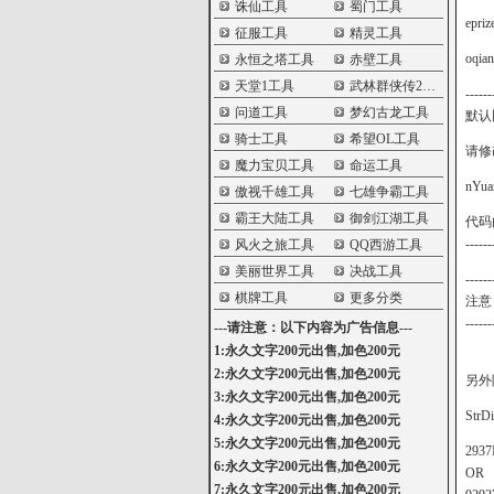
诛仙工具
蜀门工具
epr
征服工具
精灵工具
oqi
永恒之塔工具
赤壁工具
天堂1工具
武林群侠传2工具
-----
问道工具
梦幻古龙工具
默认
骑士工具
希望OL工具
请修改 
魔力宝贝工具
命运工具
nYua
傲视千雄工具
七雄争霸工具
霸王大陆工具
御剑江湖工具
代码
------
风火之旅工具
QQ西游工具
美丽世界工具
决战工具
------
棋牌工具
更多分类
注意
------
---请注意：以下内容为广告信息---
1:永久文字200元出售,加色200元
2:永久文字200元出售,加色200元
另外
3:永久文字200元出售,加色200元
Str
4:永久文字200元出售,加色200元
5:永久文字200元出售,加色200元
293
6:永久文字200元出售,加色200元
OR
7:永久文字200元出售,加色200元