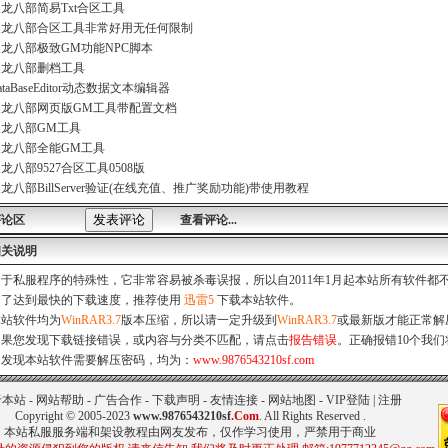
龙八部简易Txt合区工具
天龙八部合区工具非常好用无任何限制
龙八部极致GM功能NPC脚本
天龙八部删档工具
ataBaseEditor动态数据文本编辑器
天龙八部网页版GM工具带配置文档
龙八部GM工具
天龙八部全能GM工具
龙八部9527合区工具0508版
龙八部BillServer验证(在线充值、推广奖励功能)带使用教程
评论区
查看评论...
相关说明
由于私服程序的特殊性，它非常容易被杀毒误报，所以自2011年1月起本站所有软件
为了达到最快的下载速度，推荐使用
迅雷5
下载本站软件。
本站软件均为
WinRAR3.7
版本压缩，所以请一定升级到
WinRAR3.7
或最新版才能正常解
如果您发现下载链接错误，或内容与分类不匹配，请点击
报告错误
。正确报错10个我们
如发现本站软件需要解压密码，均为：
www.9876543210sf.com
于本站
-
网站帮助
-
广告合作
-
下载声明
-
友情连接
-
网站地图
-
VIP登陆
|
注册
Copyright © 2005-2023
www.9876543210sf
.Com
. All Rights Reserved .
本站私服服务端和架设教程由网友发布，仅作学习使用，严禁用于商业