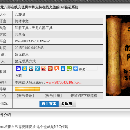
龙八部在线充值脚本和支持在线充值的Bill验证系统
大小:
753KB
语言:
简体中文
类别:
私服工具 - 天龙八部工具
方式:
共享版
平台:
Win2000/XP/2003/Vista/
时间:
2015/01/02 04:25:45
 商:
暂无信息
 人:
暂无联系方式
更多
收藏
收藏
密码:
本站默认解压密码：
www.9876543210sf.com
等级:
中心:
【账号登录】
【账号注册】
开通VIP下载流程
情况:
软件介绍
cz.lua 根据自己需要随便放,这个也就是NPC代码