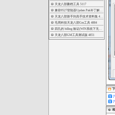
天龙八部删档工具
5117
兼容9527登陆器Update.Pak补丁解包打包器
5
天龙八部新手到高手技术资料集
4937
毛周科技天龙八部Gm工具
4884
四孔的 billing 验证(WIN系统下无限制版)
488
天龙八部GM工具测试版
4851