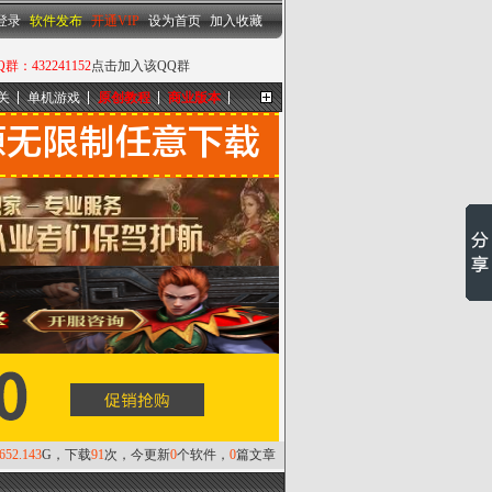
设为首页
|
加入收藏
登录
软件发布
开通VIP
设为首页
加入收藏
432241152
点击加入该QQ群
关
单机游戏
原创教程
商业版本
更多...
,652.143
G，下载
91
次，今更新
0
个软件，
0
篇文章