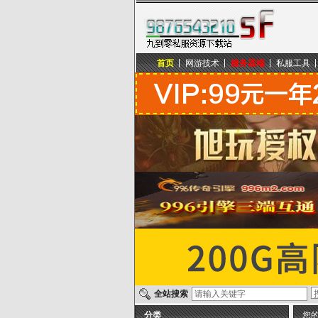
首页
网游技术
服务器端
私服工具
九到零私服资源下载站
全站搜索
分类
您