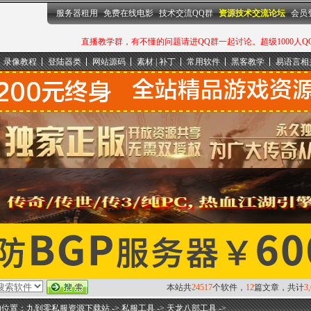
服务器租用
免费在线电影
技术交流QQ群
资源技术交流论坛
会员
直播教学群，有不懂的问题请进QQ群一起讨论。超级1000人QQ群：
录像教程
登陆器类
网站源码
素材 | 补丁
常用软件
黑客教学
易语言相
本站共
24517
个软件，
12
篇文章，共计
3
的位置：
九到零私服资源下载站
->
私服工具
->
天龙八部工具
->