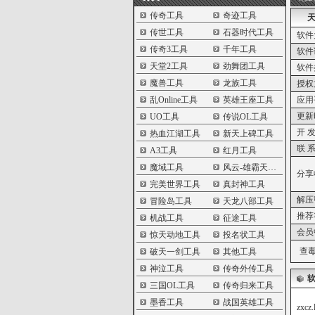
传奇工具
奇迹工具
天
传世工具
石器时代工具
软件
传奇3工具
千年工具
软件
天堂2工具
劲舞团工具
软件
魔兽工具
龙族工具
授权
乱Online工具
英雄王座工具
应用
更新
UO工具
传说OL工具
开 发
热血江湖工具
新天上碑工具
联 系
A3工具
红月工具
魔域工具
风云-雄霸天下工具
分享
完美世界工具
真封神工具
解压
冒险岛工具
天龙八部工具
推荐
机战工具
征途工具
会员
惊天动地工具
投名状工具
查毒
破天一剑工具
其他工具
神泣工具
传奇外传工具
三国OL工具
传奇归来工具
墨香工具
战国英雄工具
zx