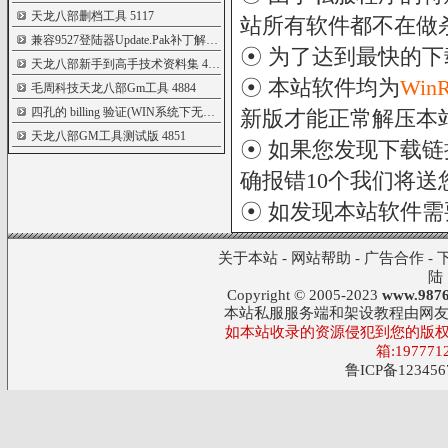
天龙八部删档工具
5117
站所有软件都不在做
兼容9527登陆器Update.Pak补丁解包打包器
5058
☉ 为了达到最快的
天龙八部新手到高手技术资料集
4937
☉ 本站软件均为
Win
毛周科技天龙八部Gm工具
4884
四孔的 billing 验证(WIN系统下无限制版)
4882
新版才能正常解压本
天龙八部GM工具测试版
4851
☉ 如果您发现下载
确报错10个我们将送您
☉ 如发现本站软件
关于本站
-
网站帮助
-
广告合作
-
陆
Copyright © 2005-2023
www.9876
本站私服服务端和架设教程由网
如本站收录的资源侵犯到您的版权
箱:197771
鲁ICP备123456