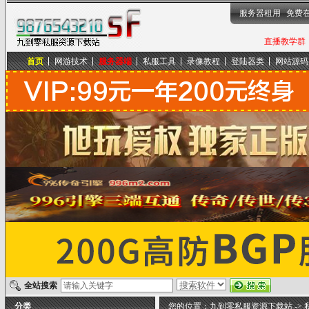
服务器租用
免费
直播教学群，
首页
网游技术
服务器端
私服工具
录像教程
登陆器类
网站源码
九到零私服资源下载站
全站搜索
分类
您的位置：
九到零私服资源下载站
->