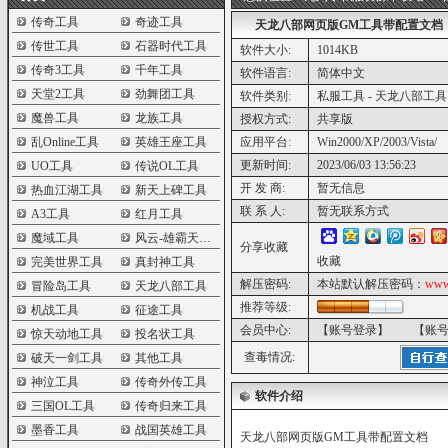
传奇工具
奇迹工具
天龙八部网页版GM工具带配置文档
传世工具
石器时代工具
软件大小:
1014KB
传奇3工具
千年工具
软件语言:
简体中文
天堂2工具
劲舞团工具
软件类别:
私服工具 - 天龙八部工具
魔兽工具
龙族工具
授权方式:
共享版
乱Online工具
英雄王座工具
应用平台:
Win2000/XP/2003/Vista/
更新时间:
2023/06/03 13:56:23
UO工具
传说OL工具
开 发 商:
暂无信息
热血江湖工具
新天上碑工具
联 系 人:
暂无联系方式
A3工具
红月工具
魔域工具
风云-雄霸天下工具
分享收藏
收藏
完美世界工具
真封神工具
解压密码:
本站默认解压密码：
www
冒险岛工具
天龙八部工具
推荐等级:
机战工具
征途工具
会员中心:
【账号登录】
【账
惊天动地工具
投名状工具
查毒情况:
破天一剑工具
其他工具
神泣工具
传奇外传工具
软件介绍
三国OL工具
传奇归来工具
墨香工具
战国英雄工具
天龙八部网页版GM工具带配置文档