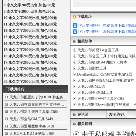
8:永久文字200元出售,加色200元
9:永久文字200元出售,加色200元
下载地址
10:永久文字200元出售,加色200元
11:永久文字200元出售,加色200元
[VIP专用软件 - 电信高速下载][非
12:永久文字200元出售,加色400元
[VIP专用软件 - 双线高速下载][非
13:永久文字200元出售,加色400元
相关软件
14:永久文字200元出售,加色400元
15:永久文字200元出售,加色400元
☉
天龙八部简易Txt合区工具
16:永久文字200元出售,加色400元
☉
天龙八部合区工具非常好用无任何限
☉
天龙八部极致GM功能NPC脚本
17:永久文字200元出售,加色400元
☉
天龙八部删档工具
18:永久文字200元出售,加色400元
☉
DataBaseEditor动态数据文本编辑器
19:永久文字200元出售,加色400元
☉
天龙八部网页版GM工具带配置文档
20:永久文字200元出售,加色400元
☉
天龙八部GM工具
下载月排行
☉
天龙八部全能GM工具
天龙八部配置好了的ODBC和服务端配置文件
5781
☉
天龙八部9527合区工具0508版
天龙八部在线充值脚本和支持在线充值的
5609
☉
天龙八部BillServer验证(在线充
天龙八部新手架设工具集
5566
评论区
天龙八部全能GM工具
5449
相关说明
天龙八部通用数据库db
5438
☉ 由于私服程序的特
天龙GM工具2.1正式版
5169