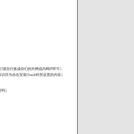
WIN机内网IP,你们请自行换成你们的外网或内网IP即可）
连接标识符为你在安装Oracle时所设置的内容）
密码）