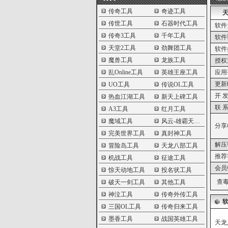
传奇工具
奇迹工具
天
传世工具
石器时代工具
软件
传奇3工具
千年工具
软件
天堂2工具
劲舞团工具
软件
魔兽工具
龙族工具
授权
乱Online工具
英雄王座工具
应用
更新
UO工具
传说OL工具
开 发
热血江湖工具
新天上碑工具
联 系
A3工具
红月工具
魔域工具
风云-雄霸天下工具
分享
完美世界工具
真封神工具
解压
冒险岛工具
天龙八部工具
推荐
机战工具
征途工具
会员
惊天动地工具
投名状工具
查毒
破天一剑工具
其他工具
神泣工具
传奇外传工具
三国OL工具
传奇归来工具
墨香工具
战国英雄工具
天龙