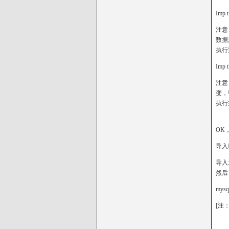
Imp t
注意
数据
执行
Imp t
注意
变，
执行
OK
导入
导入之
然后
mysql
[注：如