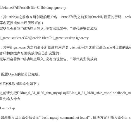
lbb/iernei37d@orcldb file=C: lbb.dmp ignore=y
：其中tlbb为之前命令所创建的用户名，iernei37d为之前安装Oracle时设置的密码，
库名更换成你自己所设置的）
完毕后会看到 “成功终止导入, 没有出现警告。” 即代表安装成功
l_gameuser/iernei37d@orcldb file=C: l_gameuser.dmp ignore=y
：其中tl_gameuser为之前命令所创建的用户名，iernei37d为之前安装Oracle时设置
密码和数据库名更换成你自己所设置的）
完毕后会看到 “成功终止导入, 没有出现警告。” 即代表安装成功
，配置Oracle的部分已完成。
MYSQL数据库命令如下：
前请先把DBInit_0_31_0180_data_mysql.sqlDBInit_0_31_0180_table_mysql.sql
首先输入命令
 -u root -p
果输入以上命令后提示“-bash: mysql: command not found”，解决方案为输入命令ln -s /usr/local/