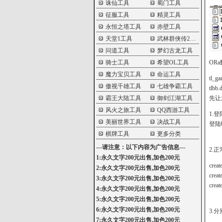
诛仙工具
蜀门工具
征服工具
精灵工具
永恒之塔工具
赤壁工具
天堂1工具
武林群侠传2工具
问道工具
梦幻古龙工具
骑士工具
希望OL工具
OR
魔力宝贝工具
命运工具
tl_g
傲视千雄工具
七雄争霸工具
tlbb.
霸王大陆工具
御剑江湖工具
先让
风火之旅工具
QQ西游工具
1.登
美丽世界工具
决战工具
登陆
棋牌工具
更多分类
---请注意：以下内容为广告信息---
2.
1:永久文字200元出售,加色200元
creat
2:永久文字200元出售,加色200元
creat
3:永久文字200元出售,加色200元
creat
4:永久文字200元出售,加色200元
5:永久文字200元出售,加色200元
6:永久文字200元出售,加色200元
3.
7:永久文字200元出售,加色200元