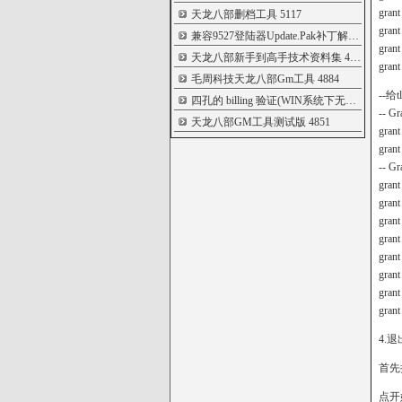
grant
天龙八部删档工具
5117
grant
兼容9527登陆器Update.Pak补丁解包打包器
5
grant
天龙八部新手到高手技术资料集
4937
grant
毛周科技天龙八部Gm工具
4884
--
四孔的 billing 验证(WIN系统下无限制版)
488
-- Gr
天龙八部GM工具测试版
4851
grant
grant
-- Gr
grant
grant 
grant
grant
grant
grant
grant 
grant
4.退
首先
点开