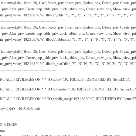
t into mysql.db ( Host, Db, User, Select_priv, Insert_priv, Update_priv, Delete_priv, Create_pr
_priv, Alter_priv, Create_tmp_table_priv, Lock_tables_priv, Create_view_priv, Show_view_priv,
e_priv) value( '192.168.%.%', 'tlbbdb','tlbb', 'Y', 'Y', 'Y', 'Y', 'Y', 'Y', 'Y', 'Y', 'Y', 'Y', 'Y', 'Y', 'Y
-----------------------------------------------
t into mysql.db ( Host, Db, User, Select_priv, Insert_priv, Update_priv, Delete_priv, Create_pr
_priv, Alter_priv, Create_tmp_table_priv, Lock_tables_priv, Create_view_priv, Show_view_priv,
e_priv) value( '192.168.%.%', 'tlbbdb','tlbbtools', 'Y', 'Y', 'Y', 'Y', 'N', 'Y', 'N', 'Y', 'Y', 'N', 'Y', 'N
-----------------------------------------------
t into mysql.db ( Host, Db, User, Select_priv, Insert_priv, Update_priv, Delete_priv, Create_pr
_priv, Alter_priv, Create_tmp_table_priv, Lock_tables_priv, Create_view_priv, Show_view_priv,
e_priv) value( '192.168.%.%', 'tlbbdb_stat','tlbb', 'Y', 'N', 'N', 'N', 'N', 'N', 'N', 'N', 'N', 'N', 'N', 'N
-----------------------------------------------
T ALL PRIVILEGES ON *.* TO tlbb@"192.168.%.%" IDENTIFIED BY "iernei37d";
T ALL PRIVILEGES ON *.* TO tlbbtools@"192.168.%.%" IDENTIFIED BY "iernei37d"
T ALL PRIVILEGES ON *.* TO tlbbdb_stat@"192.168.%.%" IDENTIFIED BY "iernei37
ysql操作，输入命令 exit
导入数据库
home