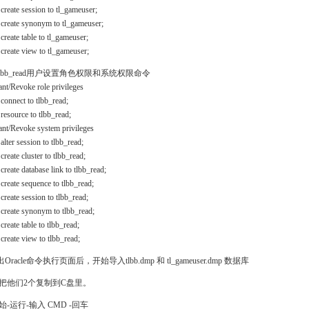
 create session to tl_gameuser;
 create synonym to tl_gameuser;
058
 create table to tl_gameuser;
 create view to tl_gameuser;
给tlbb_read用户设置角色权限和系统权限命令
2
ant/Revoke role privileges
 connect to tlbb_read;
 resource to tlbb_read;
ant/Revoke system privileges
 alter session to tlbb_read;
create cluster to tlbb_read;
 create database link to tlbb_read;
 create sequence to tlbb_read;
 create session to tlbb_read;
 create synonym to tlbb_read;
create table to tlbb_read;
 create view to tlbb_read;
出Oracle命令执行页面后，开始导入tlbb.dmp 和 tl_gameuser.dmp 数据库
把他们2个复制到C盘里。
始-运行-输入 CMD -回车