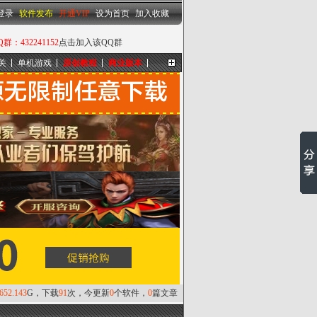
设为首页
|
加入收藏
登录
软件发布
开通VIP
设为首页
加入收藏
432241152
点击加入该QQ群
关
单机游戏
原创教程
商业版本
更多...
,652.143
G，下载
91
次，今更新
0
个软件，
0
篇文章