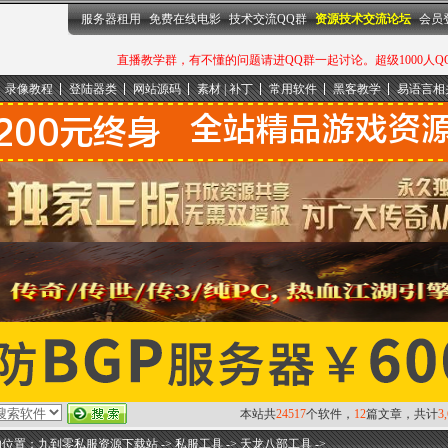
服务器租用
免费在线电影
技术交流QQ群
资源技术交流论坛
会员
直播教学群，有不懂的问题请进QQ群一起讨论。超级1000人QQ群：
录像教程
登陆器类
网站源码
素材 | 补丁
常用软件
黑客教学
易语言相
本站共
24517
个软件，
12
篇文章，共计
3
的位置：
九到零私服资源下载站
->
私服工具
->
天龙八部工具
->