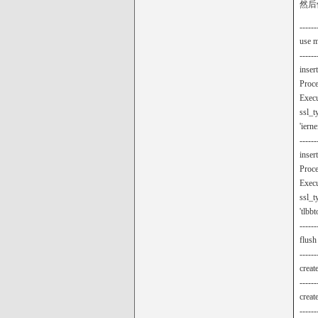
然后
------
use 
------
inser
Proce
Execu
ssl_t
'ierne
------
inser
Proce
Execu
ssl_t
'tlbbt
------
flush
------
creat
------
creat
------