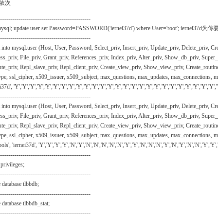
依次
-----------------------------------------------
mysql; update user set Password=PASSWORD('iernei37d') where User='root'; ier
-----------------------------------------------
t into mysql.user (Host, User, Password, Select_priv, Insert_priv, Update_priv, Delete_priv, C
ss_priv, File_priv, Grant_priv, References_priv, Index_priv, Alter_priv, Show_db_priv, Super_
te_priv, Repl_slave_priv, Repl_client_priv, Create_view_priv, Show_view_priv, Create_routine_
ype, ssl_cipher, x509_issuer, x509_subject, max_questions, max_updates, max_connections, ma
i37d', 'Y','Y','Y','Y','Y','Y','Y','Y','Y','Y','Y','Y','Y','Y','Y','Y','Y','Y','Y','Y','Y','Y','Y','Y','Y','Y','','
-----------------------------------------------
t into mysql.user (Host, User, Password, Select_priv, Insert_priv, Update_priv, Delete_priv, C
ss_priv, File_priv, Grant_priv, References_priv, Index_priv, Alter_priv, Show_db_priv, Super_
te_priv, Repl_slave_priv, Repl_client_priv, Create_view_priv, Show_view_priv, Create_routine_
ype, ssl_cipher, x509_issuer, x509_subject, max_questions, max_updates, max_connections, m
ools', 'iernei37d', 'Y','Y','Y','Y','N','Y','N','N','N','N','N','Y','Y','N','N','N','Y','N','Y','N','N','Y','Y','N'
-----------------------------------------------
 privileges;
-----------------------------------------------
e database tlbbdb;
-----------------------------------------------
e database tlbbdb_stat;
-----------------------------------------------