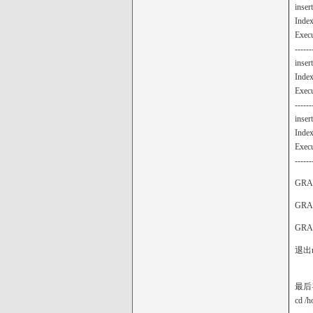
inser
Index
Execut
------
inser
Index
Execut
------
inser
Index
Execut
------
GRAN
GRAN
GRAN
退出m
最后
cd /