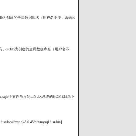
orcldb为创建的全局数据库名（用户名不变，密码和
的密码，orcldb为创建的全局数据库名（用户名不
tlbbdb_stat.sql3个文件放入到LINUX系统的HOME目录下
mysql-5.0.45/bin/mysql /usr/bin]