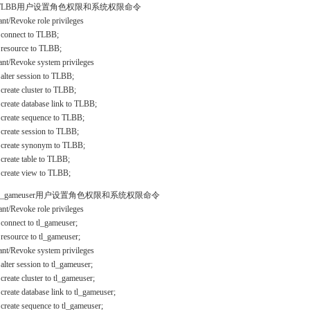
给TLBB用户设置角色权限和系统权限命令
ant/Revoke role privileges
 connect to TLBB;
 resource to TLBB;
ant/Revoke system privileges
 alter session to TLBB;
 create cluster to TLBB;
 create database link to TLBB;
 create sequence to TLBB;
 create session to TLBB;
 create synonym to TLBB;
 create table to TLBB;
 create view to TLBB;
给tl_gameuser用户设置角色权限和系统权限命令
ant/Revoke role privileges
5781
 connect to tl_gameuser;
 resource to tl_gameuser;
09
ant/Revoke system privileges
 alter session to tl_gameuser;
 create cluster to tl_gameuser;
 create database link to tl_gameuser;
 create sequence to tl_gameuser;