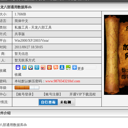
龙八部通用数据库db
大小:
1.76MB
语言:
简体中文
类别:
私服工具 - 天龙八部工具
方式:
共享版
平台:
Win2000/XP/2003/Vista/
时间:
2011/09/27 18:59:05
 商:
暂无信息
 人:
暂无联系方式
更多
收藏
收藏
密码:
本站默认解压密码：
www.9876543210sf.com
等级:
中心:
【账号登录】
【账号注册】
开通VIP下载流程
情况:
软件介绍
八部通用数据库db