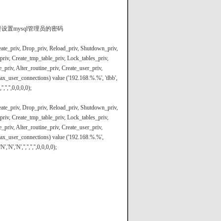
nei37d为你要设置mysql管理员的密码
reate_priv, Drop_priv, Reload_priv, Shutdown_priv,
priv, Create_tmp_table_priv, Lock_tables_priv,
priv, Alter_routine_priv, Create_user_priv,
x_user_connections) value ('192.168.%.%', 'tlbb',
','','',0,0,0,0);
reate_priv, Drop_priv, Reload_priv, Shutdown_priv,
priv, Create_tmp_table_priv, Lock_tables_priv,
priv, Alter_routine_priv, Create_user_priv,
ax_user_connections) value ('192.168.%.%',
,'N','N','','','','',0,0,0,0);