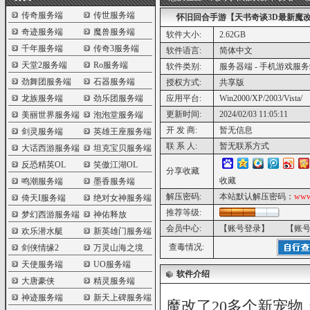
传奇服务端
传世服务端
怀旧回合手游【天书奇谈3D最新魔改版
奇迹服务端
魔兽服务端
软件大小:
2.62GB
千年服务端
传奇3服务端
软件语言:
简体中文
天堂2服务端
Ro服务端
软件类别:
服务器端 - 手机游戏服
劲舞团服务端
石器服务端
授权方式:
共享版
龙族服务端
劲乐团服务端
应用平台:
Win2000/XP/2003/Vista/
更新时间:
2024/02/03 11:05:11
美丽世界服务端
泡泡堂服务端
开 发 商:
暂无信息
剑灵服务端
英雄王座服务端
联 系 人:
暂无联系方式
大话西游服务端
坦克宝贝服务端
反恐精英OL
笑傲江湖OL
分享收藏
收藏
鸣潮服务端
墨香服务端
解压密码:
本站默认解压密码：
www
倚天I服务端
绝对女神服务端
推荐等级:
梦幻西游服务端
神佑释放
会员中心:
【账号登录】
【账
欢乐潜水艇
新英雄门服务端
查毒情况:
剑侠情缘2
万灵山海之境
天使服务端
UO服务端
软件介绍
大唐豪侠
精灵服务端
神迹服务端
新天上碑服务端
魔改了20多个新宠