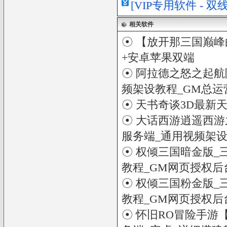
[VIP专用软件 - 
相关软件
☉
【放开那三国巅峰
+安卓苹果双端
☉
阿拉德之怒之起航阿
频架设教程_GM总运
☉
天书奇谈3D最新
☉
大话西游逍遥西游之
服务端_通用视频架设
☉
权倾三国暗金版_
教程_GM网页授权后
☉
权倾三国粉金版_
教程_GM网页授权后
☉
怀旧RO冒险手游【