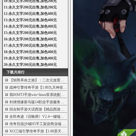
10:永久文字200元出售,加色200元
11:永久文字200元出售,加色200元
12:永久文字200元出售,加色400元
13:永久文字200元出售,加色400元
14:永久文字200元出售,加色400元
15:永久文字200元出售,加色400元
16:永久文字200元出售,加色400元
17:永久文字200元出售,加色400元
18:永久文字200元出售,加色400元
19:永久文字200元出售,加色400元
20:永久文字200元出售,加色400元
下载月排行
【矩阵革命之旅】：二次元放置卡牌游戏
5999
战神引擎传奇手游【1.80九天神皇白猪版】
5990
我叫MT3手游win+linux双系统配合架设版架设
5848
剑侠情缘新马版14职业手游服务端
5842
回合制手游大话西游【精品西游之月下长
5802
全民奇迹《召唤师》V2.4一键端含IOS和安卓
5784
传奇百战沙城H5手工架设商业端
5781
XO三端引擎传奇手游【1.80昊天合击打金版
5751