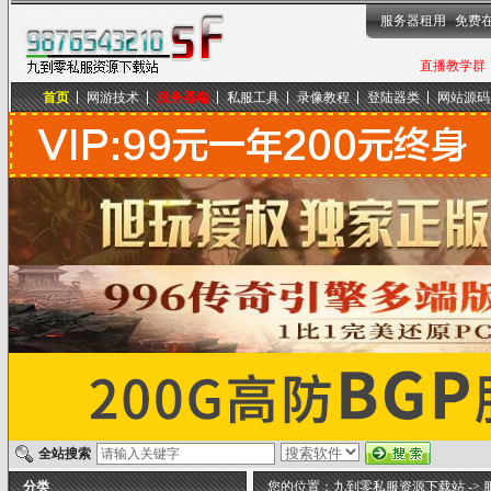
服务器租用
免费
直播教学群，
首页
网游技术
服务器端
私服工具
录像教程
登陆器类
网站源码
九到零私服资源下载站
全站搜索
分类
您的位置：
九到零私服资源下载站
->