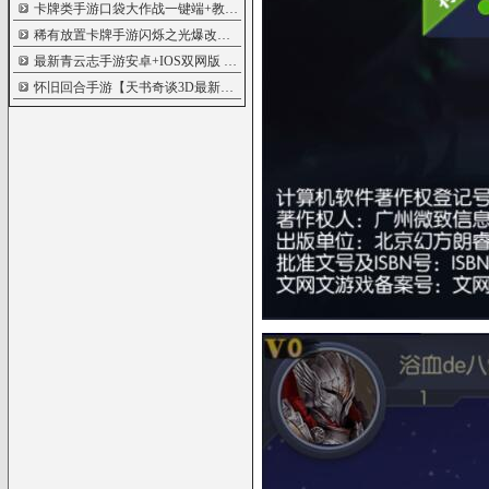
卡牌类手游口袋大作战一键端+教程
5734
稀有放置卡牌手游闪烁之光爆改【矩阵革
5665
最新青云志手游安卓+IOS双网版
5657
怀旧回合手游【天书奇谈3D最新魔改版】
5641