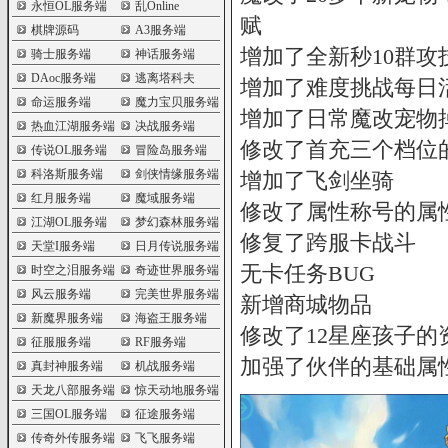
永恒OL服务端
乱Online
赋
棋牌源码
A3服务端
增加了全新秒10群
骑士服务端
神话服务端
DAoc服务端
逃离塔科夫
增加了难度挑战每日
命运服务端
魔力宝贝服务端
增加了日常魔改宠物
热血江湖服务端
决战服务端
修改了首充三个档位
传说OL服务端
冒险岛服务端
科洛斯服务端
剑侠情缘服务端
增加了飞剑坐骑
红月服务端
魔域服务端
修改了属性称号的属
江湖OL服务端
梦幻森林服务端
修复了跨服卡战斗
天堂I服务端
日月传说服务端
无卡任务BUG
时空之泪服务端
奇迹世界服务端
风云服务端
完美世界服务端
新增商城物品
新魔界服务端
海盗王服务端
修改了12星座孩子的
征服服务端
RF服务端
加强了伙伴的基础属
真封神服务端
机战服务端
天龙八部服务端
惊天动地服务端
三国OL服务端
征途服务端
传奇外传服务端
飞飞服务端