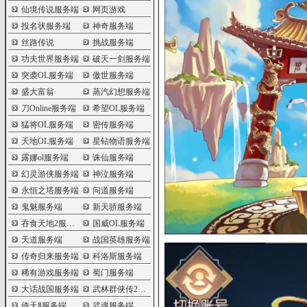
仙境传说服务端
网页游戏
投名状服务端
神奇服务端
丝路传说
挑战服务端
功夫世界服务端
破天一剑服务端
突袭OL服务端
傲世服务端
盛大富翁
蒸汽幻想服务端
刀Online服务端
希望OL服务端
猛将OL服务端
密传服务端
天地OL服务端
星钻物语服务端
露娜ol服务端
诛仙服务端
幻灵游侠服务端
神泣服务端
永恒之塔服务端
问道服务端
鬼魅服务端
新天骄服务端
吞食天地2服务端
国威OL服务端
天道服务端
战国英雄服务端
传奇归来服务端
科洛斯服务端
稀有游戏服务端
蜀门服务端
大话战国服务端
武林群侠传2服务端
倚天Ⅱ服务端
武魂服务端