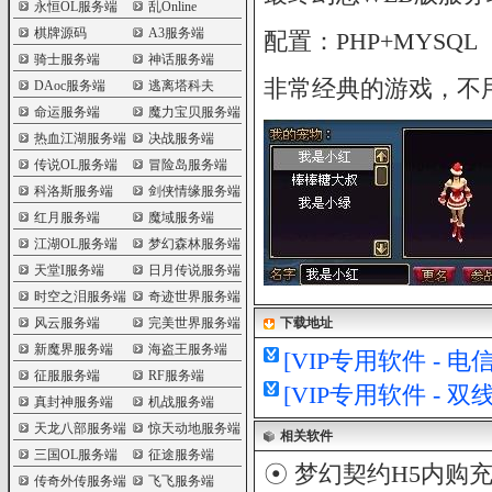
永恒OL服务端
乱Online
棋牌源码
A3服务端
配置：PHP+MYSQL
骑士服务端
神话服务端
非常经典的游戏，不
DAoc服务端
逃离塔科夫
命运服务端
魔力宝贝服务端
热血江湖服务端
决战服务端
传说OL服务端
冒险岛服务端
科洛斯服务端
剑侠情缘服务端
红月服务端
魔域服务端
江湖OL服务端
梦幻森林服务端
天堂I服务端
日月传说服务端
时空之泪服务端
奇迹世界服务端
风云服务端
完美世界服务端
下载地址
新魔界服务端
海盗王服务端
[VIP专用软件 - 
征服服务端
RF服务端
[VIP专用软件 - 
真封神服务端
机战服务端
天龙八部服务端
惊天动地服务端
相关软件
三国OL服务端
征途服务端
☉
梦幻契约H5内购充
传奇外传服务端
飞飞服务端