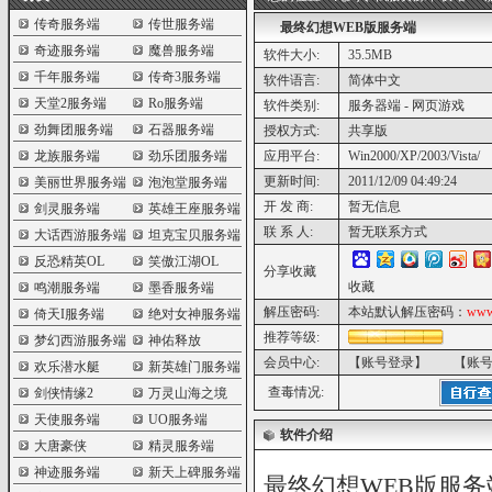
传奇服务端
传世服务端
最终幻想WEB版服务端
奇迹服务端
魔兽服务端
软件大小:
35.5MB
千年服务端
传奇3服务端
软件语言:
简体中文
天堂2服务端
Ro服务端
软件类别:
服务器端 - 网页游戏
劲舞团服务端
石器服务端
授权方式:
共享版
龙族服务端
劲乐团服务端
应用平台:
Win2000/XP/2003/Vista/
更新时间:
2011/12/09 04:49:24
美丽世界服务端
泡泡堂服务端
开 发 商:
暂无信息
剑灵服务端
英雄王座服务端
联 系 人:
暂无联系方式
大话西游服务端
坦克宝贝服务端
反恐精英OL
笑傲江湖OL
分享收藏
收藏
鸣潮服务端
墨香服务端
解压密码:
本站默认解压密码：
www
倚天I服务端
绝对女神服务端
推荐等级:
梦幻西游服务端
神佑释放
会员中心:
【账号登录】
【账
欢乐潜水艇
新英雄门服务端
查毒情况:
剑侠情缘2
万灵山海之境
天使服务端
UO服务端
软件介绍
大唐豪侠
精灵服务端
神迹服务端
新天上碑服务端
最终幻想WEB版服务