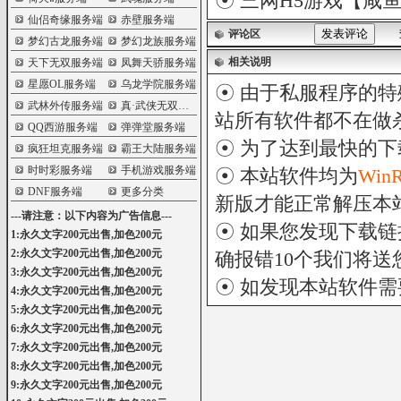
☉
三网H5游戏【咸鱼
仙侣奇缘服务端
赤壁服务端
评论区
梦幻古龙服务端
梦幻龙族服务端
相关说明
天下无双服务端
凤舞天骄服务端
星愿OL服务端
乌龙学院服务端
☉ 由于私服程序的特
武林外传服务端
真·武侠无双服务端
站所有软件都不在做
QQ西游服务端
弹弹堂服务端
☉ 为了达到最快的
疯狂坦克服务端
霸王大陆服务端
时时彩服务端
手机游戏服务端
☉ 本站软件均为
Win
DNF服务端
更多分类
新版才能正常解压本
---请注意：以下内容为广告信息---
☉ 如果您发现下载
1:永久文字200元出售,加色200元
2:永久文字200元出售,加色200元
确报错10个我们将送您
3:永久文字200元出售,加色200元
☉ 如发现本站软件
4:永久文字200元出售,加色200元
5:永久文字200元出售,加色200元
6:永久文字200元出售,加色200元
7:永久文字200元出售,加色200元
8:永久文字200元出售,加色200元
9:永久文字200元出售,加色200元