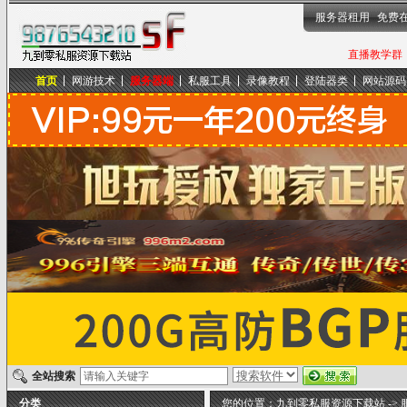
服务器租用
免费
直播教学群，
首页
网游技术
服务器端
私服工具
录像教程
登陆器类
网站源码
九到零私服资源下载站
全站搜索
分类
您的位置：
九到零私服资源下载站
->