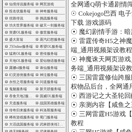
全网通Q萌卡通剧情
仙境传说服务端
网页游戏
投名状服务端
神奇服务端
☉
Cokejogo巴西
丝路传说
挑战服务端
下载 游戏源码
功夫世界服务端
破天一剑服务端
☉
魔幻剧情手游：暗
突袭OL服务端
傲世服务端
☉
雷霆传奇H5之神魔
盛大富翁
蒸汽幻想服务端
刀Online服务端
希望OL服务端
端_通用视频架设教程
猛将OL服务端
密传服务端
☉
神魔诛天网页游戏_
天地OL服务端
星钻物语服务端
务端_通用视频架设
露娜ol服务端
诛仙服务端
幻灵游侠服务端
神泣服务端
☉
三国雷霆修仙跨服版
永恒之塔服务端
问道服务端
权物品后台，全网通
鬼魅服务端
新天骄服务端
☉
西游记之大圣轮回
吞食天地2服务端
国威OL服务端
天道服务端
战国英雄服务端
☉
亲测内容【咸鱼之
传奇归来服务端
科洛斯服务端
☉
三网雷霆H5游戏【
稀有游戏服务端
蜀门服务端
教程
大话战国服务端
武林群侠传2服务端
倚天Ⅱ服务端
武魂服务端