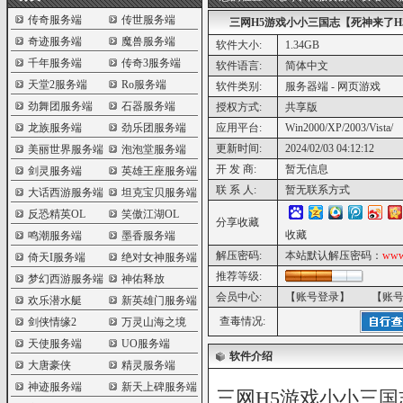
传奇服务端
传世服务端
三网H5游戏小小三国志【死神来了H
奇迹服务端
魔兽服务端
软件大小:
1.34GB
千年服务端
传奇3服务端
软件语言:
简体中文
天堂2服务端
Ro服务端
软件类别:
服务器端 - 网页游戏
劲舞团服务端
石器服务端
授权方式:
共享版
龙族服务端
劲乐团服务端
应用平台:
Win2000/XP/2003/Vista/
更新时间:
2024/02/03 04:12:12
美丽世界服务端
泡泡堂服务端
开 发 商:
暂无信息
剑灵服务端
英雄王座服务端
联 系 人:
暂无联系方式
大话西游服务端
坦克宝贝服务端
反恐精英OL
笑傲江湖OL
分享收藏
收藏
鸣潮服务端
墨香服务端
解压密码:
本站默认解压密码：
www
倚天I服务端
绝对女神服务端
推荐等级:
梦幻西游服务端
神佑释放
会员中心:
【账号登录】
【账
欢乐潜水艇
新英雄门服务端
查毒情况:
剑侠情缘2
万灵山海之境
天使服务端
UO服务端
软件介绍
大唐豪侠
精灵服务端
神迹服务端
新天上碑服务端
三网H5游戏小小三国