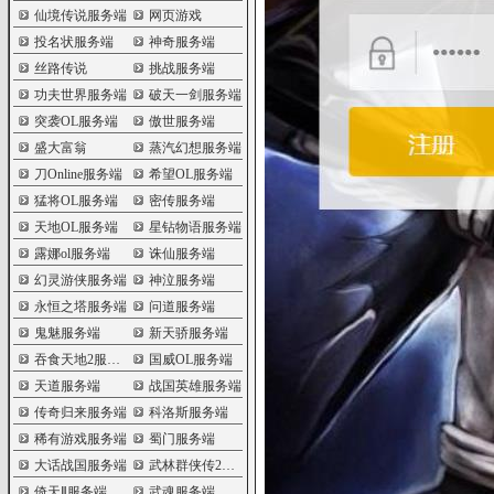
仙境传说服务端
网页游戏
投名状服务端
神奇服务端
丝路传说
挑战服务端
功夫世界服务端
破天一剑服务端
突袭OL服务端
傲世服务端
盛大富翁
蒸汽幻想服务端
刀Online服务端
希望OL服务端
猛将OL服务端
密传服务端
天地OL服务端
星钻物语服务端
露娜ol服务端
诛仙服务端
幻灵游侠服务端
神泣服务端
永恒之塔服务端
问道服务端
鬼魅服务端
新天骄服务端
吞食天地2服务端
国威OL服务端
天道服务端
战国英雄服务端
传奇归来服务端
科洛斯服务端
稀有游戏服务端
蜀门服务端
大话战国服务端
武林群侠传2服务端
倚天Ⅱ服务端
武魂服务端