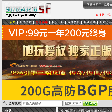
服务器租用
免费
直播教学群，
首页
网游技术
服务器端
私服工具
录像教程
登陆器类
网站源码
九到零私服资源下载站
全站搜索
分类
您的位置：
九到零私服资源下载站
->