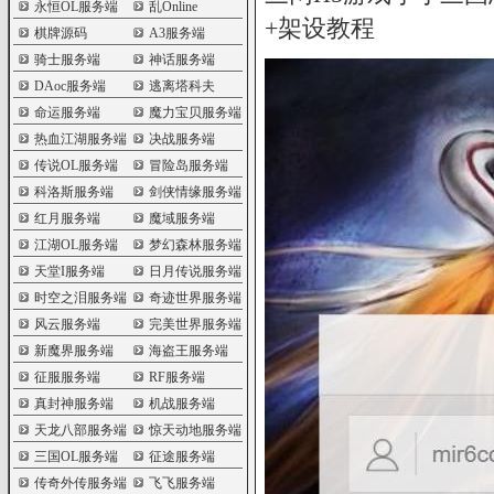
永恒OL服务端
乱Online
+架设教程
棋牌源码
A3服务端
骑士服务端
神话服务端
DAoc服务端
逃离塔科夫
命运服务端
魔力宝贝服务端
热血江湖服务端
决战服务端
传说OL服务端
冒险岛服务端
科洛斯服务端
剑侠情缘服务端
红月服务端
魔域服务端
江湖OL服务端
梦幻森林服务端
天堂I服务端
日月传说服务端
时空之泪服务端
奇迹世界服务端
风云服务端
完美世界服务端
新魔界服务端
海盗王服务端
征服服务端
RF服务端
真封神服务端
机战服务端
天龙八部服务端
惊天动地服务端
三国OL服务端
征途服务端
传奇外传服务端
飞飞服务端